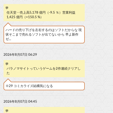
💬
任天堂‥売上高5,178 億円（-9.5 ％）営業利益
1,425 億円（+150.5 %）
ハードの売り下げを左右するのはソフトだからな 現
状そこまで売れるソフトが出てないから 早よ新作
ゼ...
2026年8月07日 06:29
💬
パラノマサイトっていうゲームを2作連続クリアし
た
※29 コミカライズ結構気になる
2026年8月07日 04:45
💬