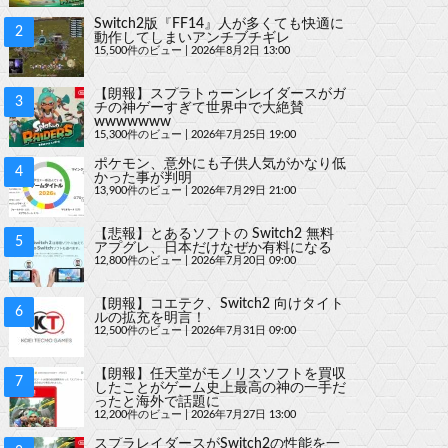
Switch2版『FF14』人が多くても快適に
動作してしまいアンチブチギレ
15,500件のビュー
|
2026年8月2日 13:00
【朗報】スプラトゥーンレイダースがガ
チの神ゲーすぎて世界中で大絶賛
wwwwwww
15,300件のビュー
|
2026年7月25日 19:00
ポケモン、意外にも子供人気がかなり低
かった事が判明
13,900件のビュー
|
2026年7月29日 21:00
【悲報】とあるソフトの Switch2 無料
アプグレ、日本だけなぜか有料になる
12,800件のビュー
|
2026年7月20日 09:00
【朗報】コエテク、Switch2 向けタイト
ルの拡充を明言！
12,500件のビュー
|
2026年7月31日 09:00
【朗報】任天堂がモノリスソフトを買収
したことがゲーム史上最高の神の一手だ
ったと海外で話題に
12,200件のビュー
|
2026年7月27日 13:00
スプラレイダースがSwitch2の性能を一