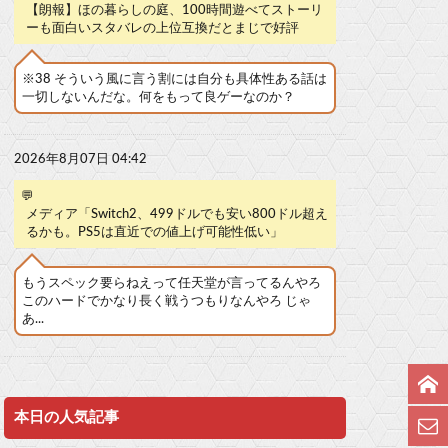
【朗報】ほの暮らしの庭、100時間遊べてストーリ
ーも面白いスタバレの上位互換だとまじで好評
※38 そういう風に言う割には自分も具体性ある話は
一切しないんだな。何をもって良ゲーなのか？
2026年8月07日 04:42
💬
メディア「Switch2、499ドルでも安い800ドル超え
るかも。PS5は直近での値上げ可能性低い」
もうスペック要らねえって任天堂が言ってるんやろ
このハードでかなり長く戦うつもりなんやろ じゃ
あ...
本日の人気記事