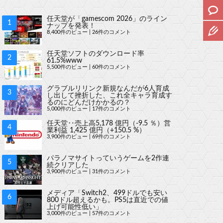
任天堂が「gamescom 2026」のライン
ナップを発表！
8,400件のビュー
|
26件のコメント
任天堂ソフトのダウンロード率
61.5%www
5,500件のビュー
|
60件のコメント
グラブルリリンク新規なんだが6人育成
し出して挫折した、これ全キャラ育成す
るのにどんだけかかるの？
5,000件のビュー
|
17件のコメント
任天堂‥売上高5,178 億円（-9.5 ％）営
業利益 1,425 億円（+150.5 %）
3,900件のビュー
|
69件のコメント
パラノマサイトっていうゲームを2作連
続クリアした
3,900件のビュー
|
31件のコメント
メディア「Switch2、499ドルでも安い
800ドル超えるかも。PS5は直近での値
上げ可能性低い」
3,000件のビュー
|
57件のコメント