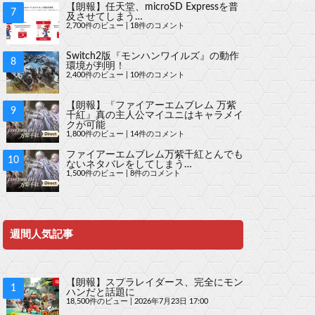
【朗報】任天堂、microSD Expressを普
及させてしまう…
2,700件のビュー
|
18件のコメント
Switch2版『モンハンワイルズ』の動作
環境が判明！
2,400件のビュー
|
10件のコメント
【朗報】『ファイアーエムブレム 万紫
千紅』真の主人公マイユニはキャラメイ
クが可能
1,800件のビュー
|
14件のコメント
ファイアーエムブレム万紫千紅とんでも
ないネタバレをしてしまう…
1,500件のビュー
|
8件のコメント
週間人気記事
【朗報】スプラレイダース、完全にモン
ハンだと話題に
18,500件のビュー
|
2026年7月23日 17:00