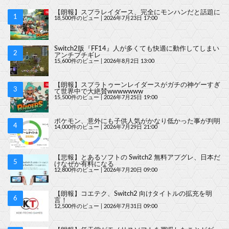
【朗報】スプラレイダース、完全にモンハンだと話題に
18,500件のビュー
|
2026年7月23日 17:00
Switch2版『FF14』人が多くても快適に動作してしまい
アンチブチギレ
15,600件のビュー
|
2026年8月2日 13:00
【朗報】スプラトゥーンレイダースがガチの神ゲーすぎ
て世界中で大絶賛wwwwwww
15,500件のビュー
|
2026年7月25日 19:00
ポケモン、意外にも子供人気がかなり低かった事が判明
14,000件のビュー
|
2026年7月29日 21:00
【悲報】とあるソフトの Switch2 無料アプグレ、日本だ
けなぜか有料になる
12,800件のビュー
|
2026年7月20日 09:00
【朗報】コエテク、Switch2 向けタイトルの拡充を明
言！
12,500件のビュー
|
2026年7月31日 09:00