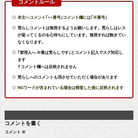
ドラえもん映画、『のび太「の」』と『のび太「と」』の違いがわからないと話題に
【朗報】任天堂、microSDExpressを普及させてしまう…
本文へコメント｢>>番号｣コメント欄には｢※番号｣
【悲報】「Beast of Reincarnation」、ユーザースコア6.5...
荒らしコメントは無視するようお願いします。荒らしはレス
が返ってくるのを心待ちにしています。無視すれば飽きてい
【株式】任天堂が続伸 1Q決算の大幅増益を素直に評価
なくなります。
｢管理人へ ※番は荒らしです｣とコメント記入でスグ対応し
【デレマス】810プロエアコン騒動【ぷちかれシリーズ】
ます
【悲報】Steamユーザー、ビデメモ16GBが主流にwww
↑コメント欄へは反映されません
荒らしへのコメントも消させていただく場合があります
自称・世界初の男性バーチャルYouTuberばあちゃるさん、引退を発表 「ずっと続けられなくて本当にごめんなさい」
NGワードが含まれている場合は精査した後に反映されます
『ゲームボーイ世代』にしかわからないことｗｗｗｗｗ
【食玩】Gフレーム「デスティニーガンダム」8月下旬受注開始他
『ゲームボーイ世代』にしかわからないことｗｗｗｗｗ
コメントを書く
コメント
※
【ウマ娘】便利に慣れ過ぎると後が怖い…TP半額キャンペーンが待ち遠しいわね