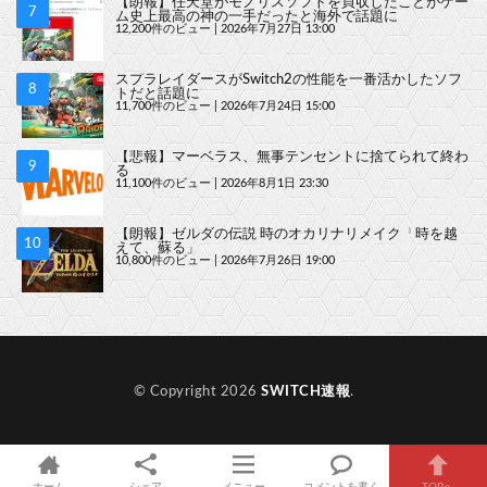
【朗報】任天堂がモノリスソフトを買収したことがゲー
ム史上最高の神の一手だったと海外で話題に
12,200件のビュー
|
2026年7月27日 13:00
スプラレイダースがSwitch2の性能を一番活かしたソフ
トだと話題に
11,700件のビュー
|
2026年7月24日 15:00
【悲報】マーベラス、無事テンセントに捨てられて終わ
る
11,100件のビュー
|
2026年8月1日 23:30
【朗報】ゼルダの伝説 時のオカリナリメイク「時を越
えて、蘇る」
10,800件のビュー
|
2026年7月26日 19:00
© Copyright 2026
SWITCH速報
.