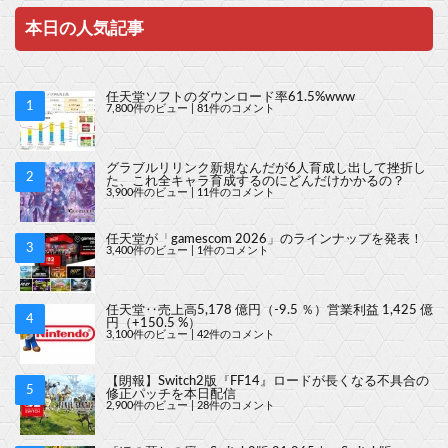
本日の人気記事
任天堂ソフトのダウンロード率61.5%www
7,800件のビュー
|
81件のコメント
グラブルリリンク新規なんだが6人育成し出して挫折し
た、これ全キャラ育成するのにどんだけかかるの？
3,900件のビュー
|
11件のコメント
任天堂が「gamescom 2026」のラインナップを発表！
3,400件のビュー
|
1件のコメント
任天堂‥売上高5,178 億円（-9.5 ％）営業利益 1,425 億
円（+150.5 %）
3,100件のビュー
|
42件のコメント
【朗報】Switch2版『FF14』ロードが長くなる不具合の
修正パッチを本日配信
2,900件のビュー
|
28件のコメント