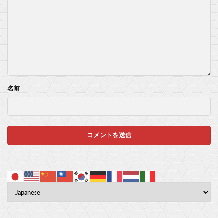
【物議】『みいちゃん』が現実で蔑称化？近大准教授「文化芸術は人を傷つけてもよい。ただし傷つけ方がある」他
『拳闘暗黒伝セスタス』全巻「70％オフ」セール！全15巻「11,385円」→「3,405円」！誰もが知るあのコマ「身体を観たいわ」の元ネタ！古代ローマの奴隷拳闘士の傑作格闘漫画他
Switch『カルドセプト ザ ファースト』1,858 本
マスク 十兆円を失う‥投資家「アメリカ党？バカかコイツw」
名前
ビットコイン再び1600万円へ。ドル円は147円に
Powered by livedoor 相互RSS