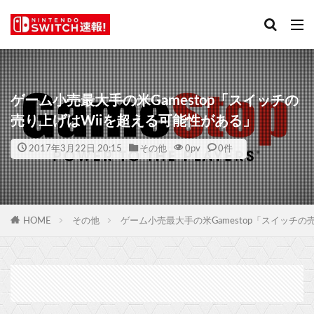
ゲーム小売最大手の米Gamestop「スイッチの
売り上げはWiiを超える可能性がある」
2017年3月22日 20:15
その他
0
pv
0件
HOME
その他
ゲーム小売最大手の米Gamestop「スイッチの