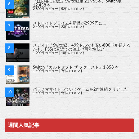
『ほの暮しの庭』Switch2版 21,965本、Switch版
12,458本
2,800件のビュー
|
52件のコメント
メトロイドプライム4 新品が2999円に…
2,400件のビュー
|
23件のコメント
メディア「Switch2、499ドルでも安い800ドル超える
かも。PS5は直近での値上げ可能性低い」
1,900件のビュー
|
18件のコメント
Switch『カルドセプト ザ ファースト』1,858 本
1,400件のビュー
|
7件のコメント
パラノマサイトっていうゲームを2作連続クリアした
1,400件のビュー
|
9件のコメント
週間人気記事