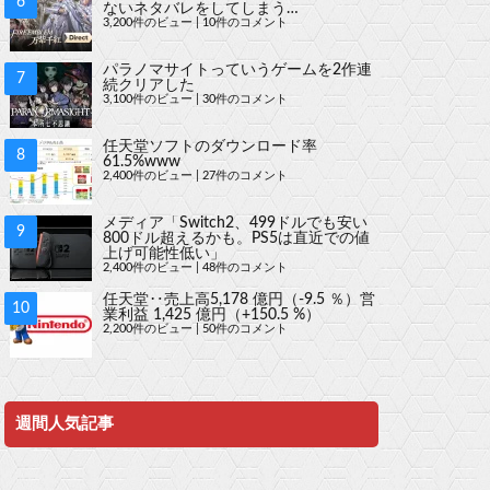
ないネタバレをしてしまう…
3,200件のビュー
|
10件のコメント
パラノマサイトっていうゲームを2作連
続クリアした
3,100件のビュー
|
30件のコメント
任天堂ソフトのダウンロード率
61.5%www
2,400件のビュー
|
27件のコメント
メディア「Switch2、499ドルでも安い
800ドル超えるかも。PS5は直近での値
上げ可能性低い」
2,400件のビュー
|
48件のコメント
任天堂‥売上高5,178 億円（-9.5 ％）営
業利益 1,425 億円（+150.5 %）
2,200件のビュー
|
50件のコメント
週間人気記事