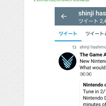
1:
2019/02/13(水) 09:36:46.37 ID:yl5raIcQd