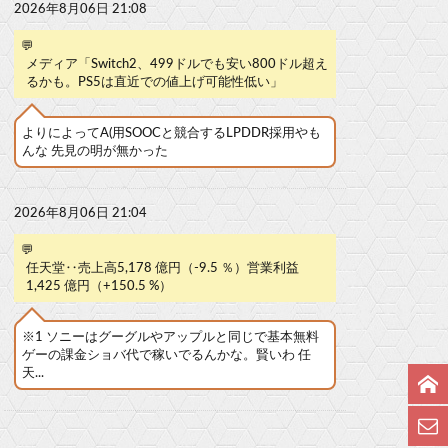
2026年8月06日 21:08
💬
メディア「Switch2、499ドルでも安い800ドル超え
るかも。PS5は直近での値上げ可能性低い」
よりによってA(用SOOCと競合するLPDDR採用やも
んな 先見の明が無かった
2026年8月06日 21:04
💬
任天堂‥売上高5,178 億円（-9.5 ％）営業利益
1,425 億円（+150.5 %）
※1 ソニーはグーグルやアップルと同じで基本無料
ゲーの課金ショバ代で稼いでるんかな。賢いわ 任
天...