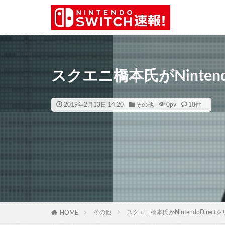
スクエニ橋本氏がNinten
2019年2月13日 14:20
その他
0
pv
18件
その他
スクエニ橋本氏がNintendoDirec
HOME