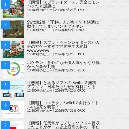
【朗報】スプラレイダース、完全にモン
ハンだと話題に
18,500件のビュー
|
2026年7月23日 17:00
Switch2版『FF14』人が多くても快適に
動作してしまいアンチブチギレ
15,500件のビュー
|
2026年8月2日 13:00
【朗報】スプラトゥーンレイダースがガ
チの神ゲーすぎて世界中で大絶賛
wwwwwww
15,200件のビュー
|
2026年7月25日 19:00
ポケモン、意外にも子供人気がかなり低
かった事が判明
13,900件のビュー
|
2026年7月29日 21:00
【悲報】とあるソフトの Switch2 無料
アプグレ、日本だけなぜか有料になる
12,800件のビュー
|
2026年7月20日 09:00
【朗報】コエテク、Switch2 向けタイト
ルの拡充を明言！
12,500件のビュー
|
2026年7月31日 09:00
【朗報】任天堂がモノリスソフトを買収
したことがゲーム史上最高の神の一手だ