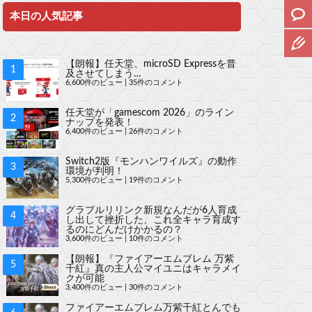
本日の人気記事
【朗報】任天堂、microSD Expressを普
及させてしまう…
6,600件のビュー
|
35件のコメント
任天堂が「gamescom 2026」のライン
ナップを発表！
6,400件のビュー
|
26件のコメント
Switch2版『モンハンワイルズ』の動作
環境が判明！
5,300件のビュー
|
19件のコメント
グラブルリリンク新規なんだが6人育成
し出して挫折した、これ全キャラ育成す
るのにどんだけかかるの？
3,600件のビュー
|
10件のコメント
【朗報】『ファイアーエムブレム 万紫
千紅』真の主人公マイユニはキャラメイ
クが可能
3,400件のビュー
|
30件のコメント
ファイアーエムブレム万紫千紅とんでも