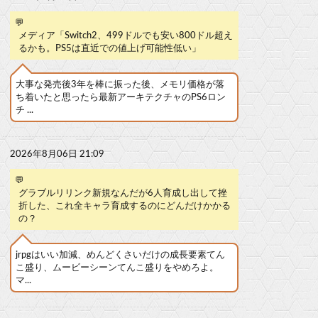
💬
メディア「Switch2、499ドルでも安い800ドル超え
るかも。PS5は直近での値上げ可能性低い」
大事な発売後3年を棒に振った後、メモリ価格が落
ち着いたと思ったら最新アーキテクチャのPS6ロン
チ ...
2026年8月06日 21:09
💬
グラブルリリンク新規なんだが6人育成し出して挫
折した、これ全キャラ育成するのにどんだけかかる
の？
jrpgはいい加減、めんどくさいだけの成長要素てん
こ盛り、ムービーシーンてんこ盛りをやめろよ。
マ...