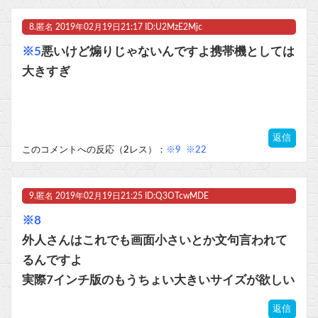
8.
匿名
2019年02月19日21:17 ID:U2MzE2Mjc
※5
悪いけど煽りじゃないんですよ携帯機としては
大きすぎ
返信
このコメントへの反応（2レス）：
※9
※22
9.
匿名
2019年02月19日21:25 ID:Q3OTcwMDE
※8
外人さんはこれでも画面小さいとか文句言われて
るんですよ
実際7インチ版のもうちょい大きいサイズが欲しい
返信