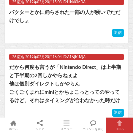
25.
匿名
2019年02月20日15:03 ID:I1NzI0MDA
パクターとかに踊らされた一部の人が騒いでただ
けでしょ
返信
26.
匿名
2019年02月20日16:04 ID:A1Njk1MjA
だから何度も言うが「Nintendo Direct」は上半期
と下半期の2回しかやらねぇよ
他は個別ダイレクトしかやらん
ごくごくまれにminiとかちょこっとってのやって
るけど、それはタイミングが合わなかった時だけ
返信
ホーム
シェア
メニュー
コメントを書く
TOPへ