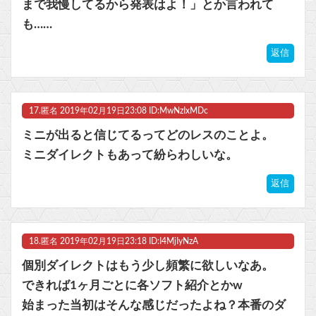
まで我慢してるから発表はよ！」とか言われて
も……
返信
17.
匿名
2019年02月19日23:08 ID:MwNzIxMDc
ミニが出ると信じてるってどのレスのことよ。
ミニダイレクトもあって紛らわしいな。
返信
18.
匿名
2019年02月19日23:18 ID:I4MjIyNzA
個別ダイレクトはもう少し頻繁に欲しいなあ。
できれば1ヶ月ごとに各ソフト紹介とかw
始まった当初はそんな感じだったよね？本番のダ