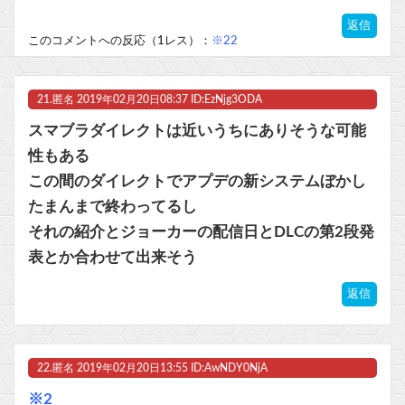
返信
このコメントへの反応（1レス）：
※22
21.
匿名
2019年02月20日08:37 ID:EzNjg3ODA
スマブラダイレクトは近いうちにありそうな可能
性もある
この間のダイレクトでアプデの新システムぼかし
たまんまで終わってるし
それの紹介とジョーカーの配信日とDLCの第2段発
表とか合わせて出来そう
返信
22.
匿名
2019年02月20日13:55 ID:AwNDY0NjA
※2