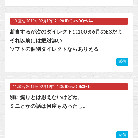
10.
匿名
2019年02月19日21:28 ID:QwNDQzNA=
断言するが次のダイレクトは100％6月のE3だよ
それ以前には絶対無い
ソフトの個別ダイレクトならありえる
返信
11.
匿名
2019年02月19日21:35 ID:cwODk3MTc
別に煽りとは思えないけどね。
ミニとかの話は何度もあったし。
返信