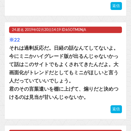
返信
24.
匿名
2019年02月20日14:19 ID:k5OTM0NjA
※22
それは過剰反応だ。日経の話なんてしてないよ。
今にミニかハイグレード版が出るんじゃないかっ
て話はこのサイトでもよくされてきたんだよ。大
画面化がトレンドだとしてもミニがほしいと言う
人だっていていいでしょう。
君のその言葉遣いを棚に上げて、煽りだと決めつ
けるのは見当が甘いんじゃないか。
返信