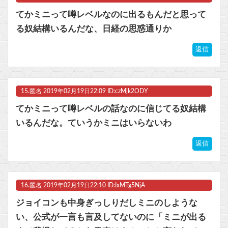
てかミニって噂レベルなのに出るもんだと思って
る奴結構いるんだな、日経の思惑通りか
返信
15.
匿名
2019年02月19日22:09 ID:czMjk2ODY
てかミニって噂レベルの話なのに信じてる奴結構
いるんだな。ていうかミニはいらないわ
返信
16.
匿名
2019年02月19日22:10 ID:IxMTg5NjA
ジョイコンも中身ぎっしりだしミニのしような
い、公式が一言も言及してないのに「ミニが出る