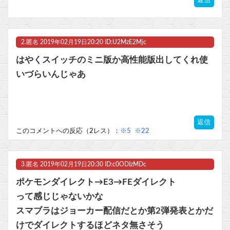
【ラブライブ！】【動画】くりぱんせつ菜、はしゃぐ【定期】他
2.
匿名
2019年02月19日20:20 ID:U2MzE2Mjc
マスク 十兆円を失う‥投資家「アメリカ党？バカかコイツw」
はやくスイッチのミニ版か高性能版出してくれ使
ビットコイン再び1600万円へ。ドル円は147円に
いづらいんじゃあ
Powered by livedoor 相互RSS
返信
このコメントへの反応（2レス）：
※5
※22
3.
匿名
2019年02月19日20:30 ID:c0ODIzMDc
ポケモンダイレクト→E3→FEダイレクト
って感じじゃないかな
スマブラはジョーカー配信だとか第2弾発表とかだ
けでダイレクトするほどネタ無さそう