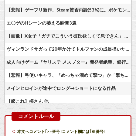
【悲報】ゲーフリ新作、Steam賛否両論(53%)に。ポケモンで磨いた技術力…
エ〇ゲのHシーンの萎える瞬間3選
【画像】X女子「ガチでこういう彼氏欲しくて息できん」 2000万バズ
ヴィンランドサガって20年かけてトルファンの成長描いたのになんか評価低くね？
成人向けゲーム『ヤリステ メスブター』開発者絶望、銀行がsteamからの入金を拒否→金が入ってなくても売上金額分の納税義務あり
【悲報】弓使いキャラ、「めっちゃ溜めて撃つ」か「撃ちまくる」しか技がない
メインヒロインが途中でロング→ショートになる作品
【艦これ】樫さん 他
【艦これ】E5クリアした人に聞きたいんだけど基地航空の熟練度どうしてた？
【艦これ】みんなもう終わってそうだから聞くんだけど E3-2ってサブの穴が空いてないダイハツ駆逐並べて 高速＋とかしてるとアホほど時間かかる？
本文へコメント｢>>番号｣コメント欄には｢※番号｣