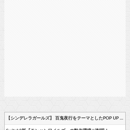
【シンデレラガールズ】 百鬼夜行をテーマとしたPOP UP SHOPが東京・大阪にて開催