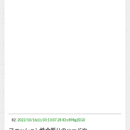
82:
2022/10/16(日) 03:13:07.28 ID:c898g2EG0