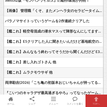
Switch2版『モンハンワイルズ』の動作環境が判明！
【画像】 管理職「くそ、またメンヘラ女のセラピータイムか」
パラノマサイトっていうゲームを2作連続クリアした
【艦これ】軽空母混成の潜水マスって陣形なんにしてますの？？？
【艦これ】E5クリアした人に聞きたいんだけど基地航空の熟練度どうしてた？
【艦これ】みんなもう終わってそうだから聞くんだけど E3-2ってサブの穴が空いてないダイハツ駆逐並べて 高速＋とかしてるとアホほど時間かかる？
【艦これ】差し入れゴトさん 他
【艦これ】ムラクモウサギ 他
両津勘吉(2026)「こち亀の初版本おじいちゃんが持ってるかもしれないよ！内容は変わらないからね！」
『こいつのキャラデザ最高過ぎるやろ』ってなったゲームキャラｗｗｗｗ
【朗報】名作幻想水滸伝、14年ぶりソシャゲとして完全復活
ホーム
シェア
メニュー
コメントを書く
TOPへ