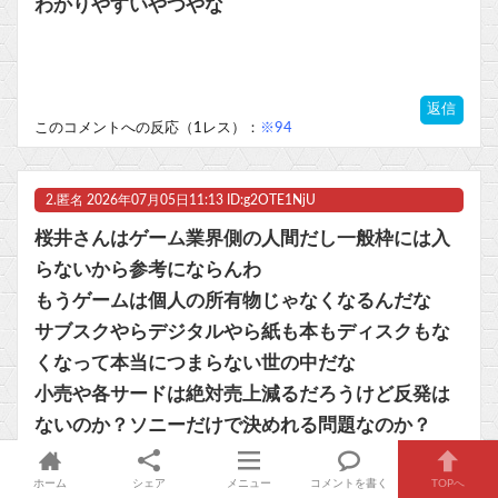
わかりやすいやつやな
【NEEDY GIRL OVERDOSE】グッスマ「超絶最かわてんしちゃん Anniversary Party Ver.」フィギュア【明日発売！】他
【ウマ娘】コミケで配布予定だった非公式グッズ「オグリキャップタマモクロスアクリル定規」意外(?)な落とし穴により配布を撤回することに…
返信
このコメントへの反応（1レス）：
※94
マスク 十兆円を失う‥投資家「アメリカ党？バカかコイツw」
ビットコイン再び1600万円へ。ドル円は147円に
2.
匿名
2026年07月05日11:13 ID:g2OTE1NjU
桜井さんはゲーム業界側の人間だし一般枠には入
らないから参考にならんわ
もうゲームは個人の所有物じゃなくなるんだな
Powered by livedoor 相互RSS
サブスクやらデジタルやら紙も本もディスクもな
くなって本当につまらない世の中だな
小売や各サードは絶対売上減るだろうけど反発は
ないのか？ソニーだけで決めれる問題なのか？
DL版が好調でそこに移行していくならともかく、
ホーム
シェア
メニュー
コメントを書く
TOPへ
本当はソニーのポリコレのせいでゲーム事業が