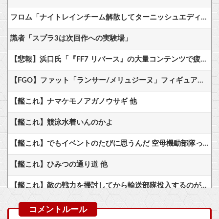
フロム「ナイトレインチーム解散してターニッシュエディション完成させました」←これｗｗｗｗ
識者「スプラ3は次回作への実験場」
【悲報】浜口氏「『FF7 リバース』の大量コンテンツで疲れ、離れたプレイヤーいた」
【FGO】ファット「ランサー/メリュジーヌ」フィギュア【明日発売】他
【艦これ】ナマケモノアガノウサギ 他
【艦これ】競泳水着いんのかよ
【艦これ】でもイベントのたびに思うんだ 空母機動部隊ってクソだわ！
【艦これ】ひみつの通り道 他
【艦これ】敵の戦力を掃討してから輸送部隊投入するのがふつうなのに まず強行輸送から入る作戦たてる艦これ世界の大本営どうなってるの
【画像】GANTZの絶望シーン、ここで決まるwwww