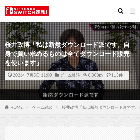
桜井政博「私は断然ダウンロード派です。自
身で買い求めるものは全てダウンロード販売
を使います」
2026年7月5日 11:00
ゲーム雑談
8,300
pv
113件
HOME
ゲーム雑談
桜井政博「私は断然ダウンロード派です。