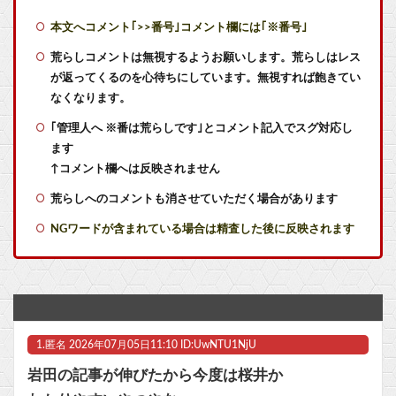
上条当麻さん、女子寮暮らしwwwwww
本文へコメント｢>>番号｣コメント欄には｢※番号｣
昔のMMORPG「1レベルあげるのに1ヶ月かかります。ボスは12時間毎に湧いて取り合いです」
荒らしコメントは無視するようお願いします。荒らしはレス
が返ってくるのを心待ちにしています。無視すれば飽きてい
「ニカニカの実」を未だに受け入れられてない奴ｗｗｗ
なくなります。
｢管理人へ ※番は荒らしです｣とコメント記入でスグ対応し
サザエさん世界の夫「妻が昼食代500円しかくれない…この弁当屋、500円で売っている！その上店員さんも美人だ！毎日行こう！」
ます
【朗報】金曜ロードショーで8番出口が地上波初放送wwwwwwwww
↑コメント欄へは反映されません
荒らしへのコメントも消させていただく場合があります
マジュニアってのはピッコロ大魔王本人なの？子供なの？
NGワードが含まれている場合は精査した後に反映されます
【悲報】RTX5060、続々と8万円台に
【政治】夫・ひろゆきに西村ゆかが“離婚”を提示「ひろゆき＆いずみ新党（仮）」の届け出を知らされず激怒「信頼関係が保てない状態で夫婦を続けるのは無理」
なんでロボットアニメの主人公って親父が作ったロボに乗ることが多いの？
1.
匿名
2026年07月05日11:10 ID:UwNTU1NjU
フリュー新作TPS『アノマリス』、1週間限定だった体験版を無期限に変更「対応可能な部分から順次アップデートを行っていきます」
岩田の記事が伸びたから今度は桜井か
【ラブライブ！】【画像】恋ちゃんのカードを求めMELLOW MOMENTの箱を剥く【Liella!】他