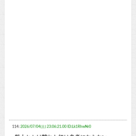
114:
2026/07/04(土) 23:06:21.00 ID:Lk1RhwNr0