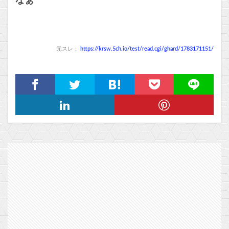
なぁ
元スレ：
https://krsw.5ch.io/test/read.cgi/ghard/1783171151/