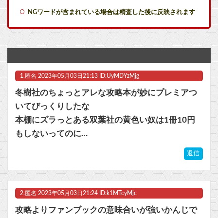
NGワードが含まれている場合は精査した後に反映されます
【急募】経験上、クズが多かった血液型ｗｗｗｗ
【世も末】セクシー女優「熊本に300万円寄付」→ (ヽ´ん`)「汚い金でもありがとう」
尾田栄一郎、新人漫画家に喝「31ページの漫画を描くのに何をウダウダやってるんですか」
1.
匿名
2023年05月03日21:13 ID:UyMDYzMjg
【ワンピース】アツアツの実とかゆうチート能力
冬樹社のちょっとアレな攻略本が妙にプレミアつ
【スト6】竹内ジョン選手「どう考えても調整の時期がおかしい。大会の真っただ中にコンセプトが変わるほどの調整、大会が終わった後は微調整。趣旨が一貫してない」
いてびっくりしたな
本棚にズラっとある双葉社の黄色い奴は1冊10円
【ガンダム閃光のハサウェイ】GGG「ギギ・アンダルシア 水着Ver.」フィギュア【出荷日更新・8月25日頃発売】他
もしないってのに…
【ウマ娘】わたしの全力受け止めて♡ ←「またへんないきものがふえてる…」
返信
マスク 十兆円を失う‥投資家「アメリカ党？バカかコイツw」
ビットコイン再び1600万円へ。ドル円は147円に
2.
匿名
2023年05月03日21:24 ID:k1MTcyMjc
攻略よりファンブックの意味合いが強いかんじで