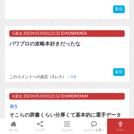
返信
5.
匿名
2023年05月03日21:32 ID:M2NjM0NDk
パワプロの攻略本好きだったな
返信
このコメントへの反応（1レス）：
※6
6.
匿名
2023年05月03日21:52 ID:I0MDM1MzM
※5
そこらの辞書くらい分厚くて基本的に選手データ
ばっかだけどサクセス攻略にちまちまページめく
ホーム
シェア
メニュー
コメントを書く
TOPへ
ってた記憶あるわ