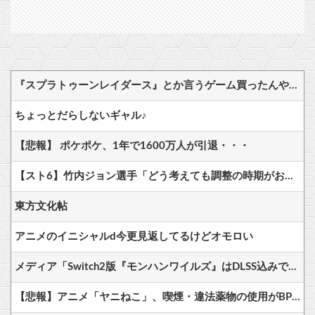
『スプラトゥーンレイダース』とか言うゲーム買ったんやけど
ちょっとだらしないギャル♪
【悲報】 ポケポケ、1年で1600万人が引退・・・
【スト6】竹内ジョン選手「どう考えても調整の時期がおかしい。大会の真っただ中にコンセプトが変わるほどの調整、大会が終わった後は微調整。趣旨が一貫してない」
東方文化帖
アニメのイニシャルd今更見返してるけどオモロい
メディア「Switch2版『モンハンワイルズ』はDLSS込みで最大1440p動作」
【悲報】アニメ「ヤニねこ」、喫煙・違法薬物の使用がBPOで問題視されるｗｗｗｗ