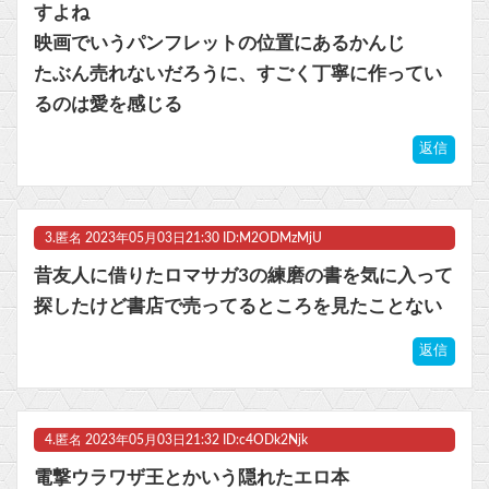
すよね
映画でいうパンフレットの位置にあるかんじ
Powered by livedoor 相互RSS
たぶん売れないだろうに、すごく丁寧に作ってい
るのは愛を感じる
返信
3.
匿名
2023年05月03日21:30 ID:M2ODMzMjU
昔友人に借りたロマサガ3の練磨の書を気に入って
探したけど書店で売ってるところを見たことない
返信
4.
匿名
2023年05月03日21:32 ID:c4ODk2Njk
電撃ウラワザ王とかいう隠れたエロ本