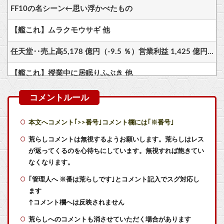
FF10の名シーン←思い浮かべたもの
【艦これ】ムラクモウサギ 他
任天堂‥売上高5,178 億円（-9.5 ％）営業利益 1,425 億円（+150.5 %）
【艦これ】授業中に居眠りふぶき 他
【艦これ】煙幕してんのに大暴れしすぎちゃうか？
【艦これ】バニ黒潮親潮 他
本文へコメント｢>>番号｣コメント欄には｢※番号｣
【ウマ娘】新人女性声優さん、いきなり水着姿をXで披露ｗｗｗｗ他
荒らしコメントは無視するようお願いします。荒らしはレス
が返ってくるのを心待ちにしています。無視すれば飽きてい
【速報】ひろゆき、謝罪をする
なくなります。
｢管理人へ ※番は荒らしです｣とコメント記入でスグ対応し
【ラブライブ！】魅力ディスカバー、次は16日にランジュ【虹ヶ咲】他
ます
【ウマ娘】まるで私のトレーナーさんみたい♪ ←「これぞ恋愛強者スペ一族…」
↑コメント欄へは反映されません
荒らしへのコメントも消させていただく場合があります
【悲報画像】ブルーロックになんJ民とドッピュン孕ませ男登場www