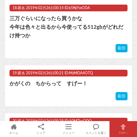
18.
匿名
2019年02月26日00:14 ID:k5NjYwODA
三万ぐらいになったら買うかな
今年は色々と出るから今使ってる512gbがどれだ
け持つか
返信
19.
匿名
2019年02月26日00:21 ID:MzMDA4OTQ
かがくの ちからって すげー！
返信
20.
匿名
2019年02月26日00:29 ID:A0MTkyODQ
※12
ホーム
シェア
メニュー
コメントを書く
TOPへ