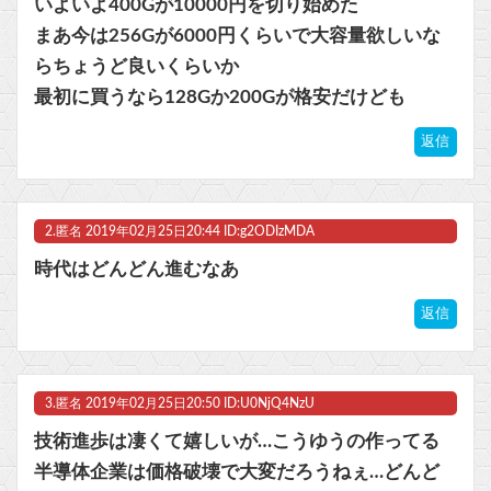
いよいよ400Gが10000円を切り始めた
【朗報】Switch2版『FF14』ロードが長くなる不具合の修正パッチを本日配信
まあ今は256Gが6000円くらいで大容量欲しいな
らちょうど良いくらいか
『ど根性ガエルの娘』全巻「70％オフ」セール！全7巻「5,313円」→「1,589円」！『ど根性ガエル』作者の娘が描く「エグすぎる家庭崩壊の実話」ネットを騒然とさせた問題作他
最初に買うなら128Gか200Gが格安だけども
【beatmania IIDX】(26/08/06)「Sparkle Fruit Lab.｣に最終ルームが追加！ 追加楽曲に「サタデーナイト⭐︎ギャロップ」「じぇりー じゅえる ジャングル」「Iridescent Memories」が登場！！
返信
マスク 十兆円を失う‥投資家「アメリカ党？バカかコイツw」
ビットコイン再び1600万円へ。ドル円は147円に
2.
匿名
2019年02月25日20:44 ID:g2ODIzMDA
時代はどんどん進むなあ
返信
Powered by livedoor 相互RSS
3.
匿名
2019年02月25日20:50 ID:U0NjQ4NzU
技術進歩は凄くて嬉しいが…こうゆうの作ってる
半導体企業は価格破壊で大変だろうねぇ…どんど