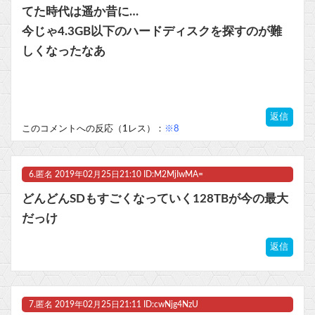
てた時代は遥か昔に…
今じゃ4.3GB以下のハードディスクを探すのが難
しくなったなあ
返信
このコメントへの反応（1レス）：
※8
6.
匿名
2019年02月25日21:10 ID:M2MjIwMA=
どんどんSDもすごくなっていく128TBが今の最大
だっけ
返信
7.
匿名
2019年02月25日21:11 ID:cwNjg4NzU