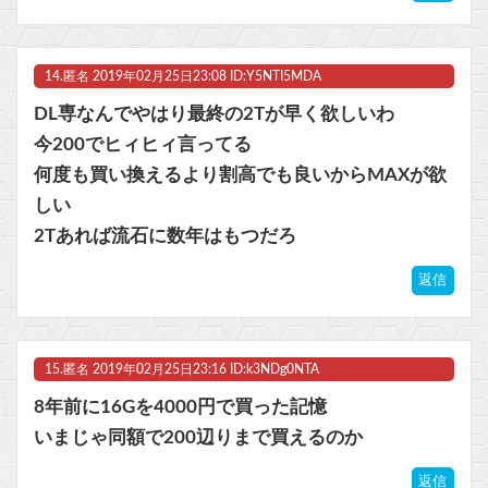
14.
匿名
2019年02月25日23:08 ID:Y5NTI5MDA
DL専なんでやはり最終の2Tが早く欲しいわ
今200でヒィヒィ言ってる
何度も買い換えるより割高でも良いからMAXが欲
しい
2Tあれば流石に数年はもつだろ
返信
15.
匿名
2019年02月25日23:16 ID:k3NDg0NTA
8年前に16Gを4000円で買った記憶
いまじゃ同額で200辺りまで買えるのか
返信