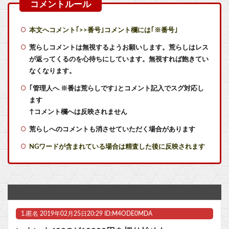
【雑談】ウマスレで語るインターネット老人会ｗｗｗ この話題についていけないってマジ…！？
CV石川由依、良キャラ多過ぎ問題ｗｗ
本文へコメント｢>>番号｣コメント欄には｢※番号｣
【艦これ】今から提督に着任するなら皆吹雪初期艦なんだろうか
荒らしコメントは無視するようお願いします。荒らしはレス
が返ってくるのを心待ちにしています。無視すれば飽きてい
【艦これ】授業中に居眠りふぶき 他
なくなります。
｢管理人へ ※番は荒らしです｣とコメント記入でスグ対応し
【艦これ】煙幕してんのに大暴れしすぎちゃうか？
ます
【艦これ】バニ黒潮親潮 他
↑コメント欄へは反映されません
荒らしへのコメントも消させていただく場合があります
【艦これ】ヴァトールはなんて呼べばいいんだろうね
NGワードが含まれている場合は精査した後に反映されます
有名配信者が「沖縄ジャングリア」を痛烈批判！「ほんとーーーーーーーーにおもんない！カス！」
【VTuber】ばあちゃる、引退を発表 8月9日の誕生日配信で詳細を説明「ずっと続けられなくて本当にごめんなさい」【8/9(日)15:00】
【GジェネE】SDガンダム外伝まつり開幕！ガチャは来週かな？他
1.
匿名
2019年02月25日20:29 ID:M4ODE0MDA
【学園アイドルマスター】MiraiMira「花海咲季 雨上がりのアイリス 特訓前Ver.」フィギュア【予約開始】他