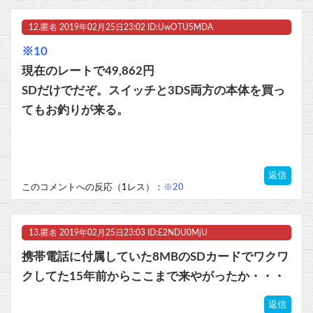
12.
匿名
2019年02月25日23:02 ID:UwOTU5MDA
※10
現在のレートで49,862円
SDだけでだぞ。スイッチと3DS両方の本体を買っ
てもお釣りが来る。
返信
このコメントへの反応（1レス）：
※20
13.
匿名
2019年02月25日23:03 ID:E2NDU0MjU
携帯電話に付属していた8MBのSDカードでワクワ
クしてた15年前からここまで来やがったか・・・
返信