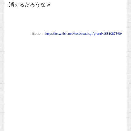
消えるだろうなｗ
元スレ：
http://krsw.5ch.net/test/read.cgi/ghard/1551087590/