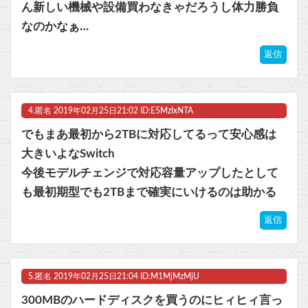
ん新しい機械や設備買わなきゃだろうし体力勝負
なのかなぁ…
返信
4.
匿名
2019年02月25日21:02 ID:E5MzIxNTA
でもまあ最初から2TBに対応してるって安心感は
大きいよなSwitch
今後モデルチェンジで対応容量アップしたとして
も最初期型でも2TBまで確実にいけるのは助かる
返信
5.
匿名
2019年02月25日21:04 ID:M1MjMzMjU
300MBのハードディスクを買うのにヒィヒィ言っ