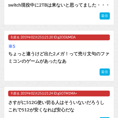
switch現役中に2TBは来ないと思ってました・・・
返信
8.
匿名
2019年02月25日21:20 ID:g2ODIzMDA
※5
ちょっと違うけど出た2メガ！って売り文句のファ
ミコンのゲームがあったなあ
返信
9.
匿名
2019年02月25日21:24 ID:g5OTM1MA=
さすがに512G使い切る人はそういないだろうし
これで512が安くなれば安心だな