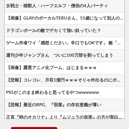
女戦士・猫獣人・ハーフエルフ・僧侶の4人パーティ
【画像】GLAYのボーカルTERUさん、55歳になって別人のように膨らんで激変したとネット騒然 → 「なんでこんなに太った？」「むしろ可愛い」「良い歳の取り方」
ドラゴンボールの敵でデカくて強い奴っていた？
ゲーム作者ワイ「感想ください。辛口でもOKです」 敵「あれがだめ。これがだめ」
週刊少年ジャンプさん ついに100万部を割ってしまう
【画像】露悪アニメ化ブーム、はじまるｗｗｗ
【悲報】コレコレ、月収1億円ｗｗｗそりゃ外出るのにボディガードつけるわ…
PS5がこのまま終わると思ってるやつwwwwww
【悲報】最近のRPG、『宿屋』の存在意義が薄い
正直『時のオカリナ』より『ムジュラの仮面』の方が面白いよな