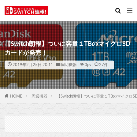
【Switch朗報】ついに容量１TBのマイクロSD
カードが発売！
2019年2月25日 20:11
周辺機器
0
pv
27件
HOME
周辺機器
【Switch朗報】ついに容量１TBのマイクロ