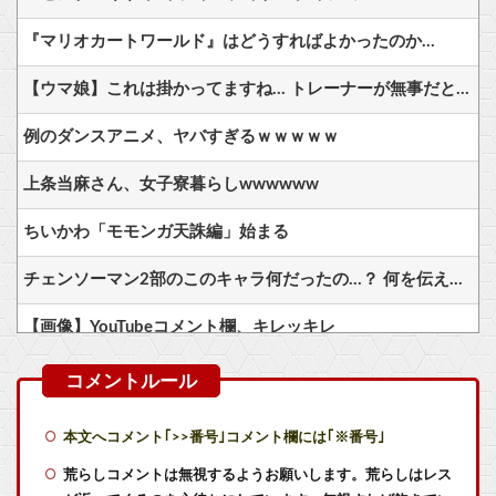
『マリオカートワールド』はどうすればよかったのか…
【ウマ娘】これは掛かってますね… トレーナーが無事だといいのですが…
例のダンスアニメ、ヤバすぎるｗｗｗｗｗ
上条当麻さん、女子寮暮らしwwwwww
ちいかわ「モモンガ天誅編」始まる
チェンソーマン2部のこのキャラ何だったの…？ 何を伝えたいキャラだったの…？
【画像】YouTubeコメント欄、キレッキレ
ゴマゾウってよく見たら結構可愛くない？
【悲報】『ファイアーエムブレム暁の女神』、何故か語られない
本文へコメント｢>>番号｣コメント欄には｢※番号｣
【衝撃】2026年新オリキャラ29体一覧公開！限定17体でガチャの質が
荒らしコメントは無視するようお願いします。荒らしはレス