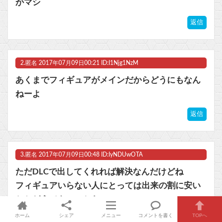
【ウマ娘】コミケで配布予定だった非公式グッズ「オグリキャップタマモクロスアクリル定規」意外(?)な落とし穴により配布を撤回することに…
がマシ
マスク 十兆円を失う‥投資家「アメリカ党？バカかコイツw」
返信
ビットコイン再び1600万円へ。ドル円は147円に
2.
匿名
2017年07月09日00:21 ID:I1Njg1NzM
あくまでフィギュアがメインだからどうにもなん
ねーよ
Powered by livedoor 相互RSS
返信
3.
匿名
2017年07月09日00:48 ID:IyNDUwOTA
ただDLCで出してくれれば解決なんだけどね
フィギュアいらない人にとっては出来の割に安い
とかどうでもいいから
ホーム
シェア
メニュー
コメントを書く
TOPへ
返信