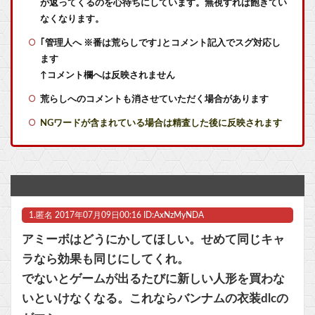
が返ってくるのを心待ちにしています。無視すれば飽きてい
【艦これ】ナマケモノアガノウサギ 他
なくなります。
｢管理人へ ※番は荒らしです｣とコメント記入でスグ対応し
【艦これ】E4甲モガ切って攻略中にモガ落ちたんだけどE5甲で使うために育てる価値ある？
ます
【艦これ】てーいとーくさんっ♪ 他
↑コメント欄へは反映されません
荒らしへのコメントも消させていただく場合があります
【艦これ】でもイベントのたびに思うんだ 空母機動部隊ってクソだわ！
NGワードが含まれている場合は精査した後に反映されます
【艦これ】敵の戦力を掃討してから輸送部隊投入するのがふつうなのに まず強行輸送から入る作戦たてる艦これ世界の大本営どうなってるの
【ラブライブ！】【画像】恋ちゃんのカードを求めMELLOW MOMENTの箱を剥く【Liella!】他
【悲報】エディオンからPro消滅
1.
匿名
2017年07月09日00:16 ID:AxNzMyNDA
IT業界、「未経験者は要らない、経験者はいない」の地獄絵図にwww
アミーボはどうにかしてほしい。せめて同じキャ
【NEEDY GIRL OVERDOSE】グッスマ「超絶最かわてんしちゃん Anniversary Party Ver.」フィギュア【明日発売！】他
ラなら効果も同じにしてくれ。
でないとゲームが出るたびに新しい人形を買わな
【ラブライブ！】【画像】ちょっと泉? あれ泉じゃない…誰？【いきづらい部！】他
いといけなくなる。これならバンナムの衣装dlcの