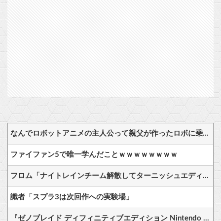
なんでロボットアニメの主人公って親父が作ったロボに乗ることが多いの？
ファイファン5で唯一学んだことｗｗｗｗｗｗｗｗ
フロム「ナイトレインチーム解散してターニッシュエディション完成させました」←これｗｗｗｗ
識者「スプラ3は次回作への実験場」
『ゼノブレイド ディフィニティブエディション Nintendo Switch 2 Edition』3,713 本