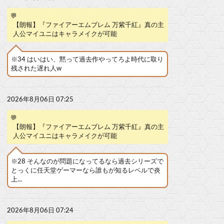
💬
【朗報】『ファイアーエムブレム 万紫千紅』真の主
人公マイユニはキャラメイクが可能
※34 はいはい、黙って過去作やってろよ時代に取り
残された遅れ人w
2026年8月06日 07:25
💬
【朗報】『ファイアーエムブレム 万紫千紅』真の主
人公マイユニはキャラメイクが可能
※28 そんなのが問題になってるなら過去シリーズで
とっくに任天堂ゲーマーなら誰もが知るレベルで炎
上...
2026年8月06日 07:24