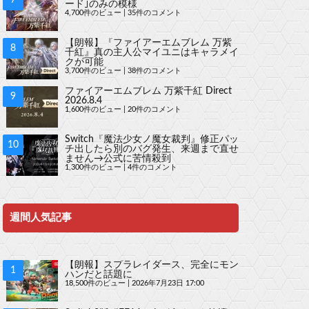
ード｣のみの模様
4,700件のビュー
|
35件のコメント
【朗報】『ファイアーエムブレム 万紫
千紅』真の主人公マイユニはキャラメイ
クが可能
3,700件のビュー
|
38件のコメント
ファイアーエムブレム 万紫千紅 Direct
2026.8.4
1,600件のビュー
|
20件のコメント
Switch『魔法少女ノ魔女裁判』修正パッ
チ出したら別のバグ発生、来週まで直せ
ません→公式に苦情殺到
1,300件のビュー
|
4件のコメント
週間人気記事
【朗報】スプラレイダース、完全にモン
ハンだと話題に
18,500件のビュー
|
2026年7月23日 17:00