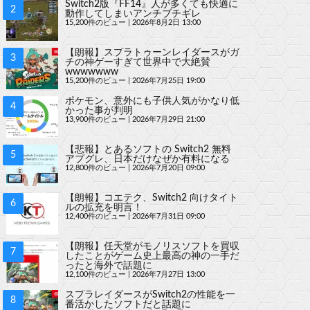
Switch2版『FF14』人が多くても快適に
動作してしまいアンチブチギレ
15,200件のビュー
|
2026年8月2日 13:00
【朗報】スプラトゥーンレイダースがガ
チの神ゲーすぎて世界中で大絶賛
wwwwwww
15,200件のビュー
|
2026年7月25日 19:00
ポケモン、意外にも子供人気がかなり低
かった事が判明
13,900件のビュー
|
2026年7月29日 21:00
【悲報】とあるソフトの Switch2 無料
アプグレ、日本だけなぜか有料になる
12,800件のビュー
|
2026年7月20日 09:00
【朗報】コエテク、Switch2 向けタイト
ルの拡充を明言！
12,400件のビュー
|
2026年7月31日 09:00
【朗報】任天堂がモノリスソフトを買収
したことがゲーム史上最高の神の一手だ
ったと海外で話題に
12,100件のビュー
|
2026年7月27日 13:00
スプラレイダースがSwitch2の性能を一
番活かしたソフトだと話題に