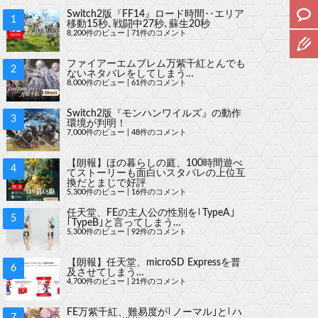
Switch2版『FF14』ロード時間‥エリア
移動15秒､戦闘中27秒､蘇生20秒
8,200件のビュー
|
71件のコメント
ファイアーエムブレム万紫千紅とんでも
ないネタバレをしてしまう…
8,000件のビュー
|
61件のコメント
Switch2版『モンハンワイルズ』の動作
環境が判明！
7,000件のビュー
|
48件のコメント
【朗報】ほの暮らしの庭、100時間遊べ
てストーリーも面白いスタバレの上位互
換だとまじで好評
5,300件のビュー
|
16件のコメント
任天堂、FEの主人公の性別を｢TypeA｣
｢TypeB｣と言ってしまう…
5,300件のビュー
|
92件のコメント
【朗報】任天堂、microSD Expressを普
及させてしまう…
4,700件のビュー
|
21件のコメント
FE万紫千紅、難易度が｢ノーマル｣と｢ハ