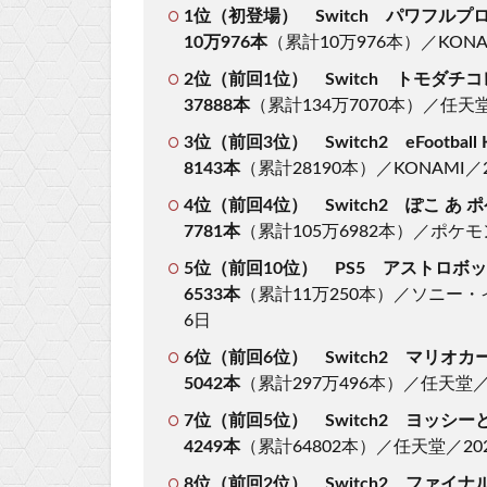
1位（初登場） Switch パワフルプロ野
10万976本
（累計10万976本）／KONA
2位（前回1位） Switch トモダチ
37888本
（累計134万7070本）／任天堂
3位（前回3位） Switch2 eFootball K
8143本
（累計28190本）／KONAMI／
4位（前回4位） Switch2 ぽこ あ 
7781本
（累計105万6982本）／ポケモ
5位（前回10位） PS5 アストロボ
6533本
（累計11万250本）／ソニー
6日
6位（前回6位） Switch2 マリオカ
5042本
（累計297万496本）／任天堂／
7位（前回5位） Switch2 ヨッシ
4249本
（累計64802本）／任天堂／20
8位（前回2位） Switch2 ファイナ