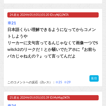
24.
匿名
2024年05月05日01:20 ID:cyNjQ2NTA
※21
日本語くらい理解できるようになってからコメン
トしようや
リーカーに文句言ってるんじゃなくて画像一つでS
witch2のリークだ！とか騒いでたアホに『お前ら
バカじゃねえの？』って言ってんだよ
返信
このコメントへの反応（2レス）：
※25
※29
25.
匿名
2024年05月05日01:39 ID:MyMzg1NTA
※24