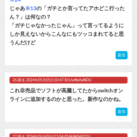
じゃあ
※13
の「ガチとか言ってたアホどこ行った
ん？」は何なの？
「ガチじゃなかったじゃん」って言ってるように
しか見えないからこんなにもツッコまれてると思
うんだけど
返信
26.
匿名
2024年05月05日10:47 ID:UwNzAxNDU
これ非売品でソフトが高騰してたからswitchオン
ラインに追加するのかと思った。新作なのかね。
返信
27.
匿名
2024年05月05日11:04 ID:MzNTg0OTU