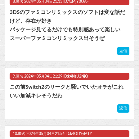
8.
匿名
2024年05月04日21:13 ID:YxMjY0OA=
3DSのファミコンリミックスのソフトは変な話だ
けど、存在が好き
パッケージ見てるだけでも特別感あって楽しい
スーパーファミコンリミックス出そうぜ
返信
9.
匿名
2024年05月04日21:29 ID:k4NzU2NjQ
この前Switch2のリークと騒いでいたオチがこれ
いい加減キレそうだわ
返信
10.
匿名
2024年05月04日21:56 ID:k4ODYyMTY