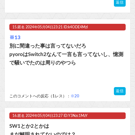
返信
15.
匿名
2024年05月04日23:21 ID:k4ODE4MzI
※13
別に間違った事は言ってないだろ
pyoroはSwitch2なんて一言も言ってないし、憶測
で騒いでたのは周りのやつら
返信
このコメントへの反応（1レス）：
※20
16.
匿名
2024年05月04日23:27 ID:Y3Nzc1MzY
SW1とか2とかは
まだ解明されてないのでは？