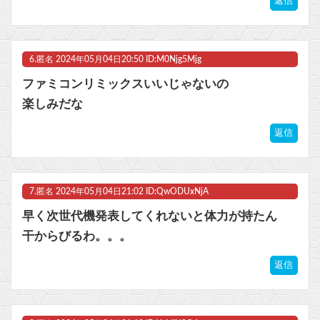
返信
6.
匿名
2024年05月04日20:50 ID:M0Njg5Mjg
ファミコンリミックスいいじゃないの
楽しみだな
返信
7.
匿名
2024年05月04日21:02 ID:QwODUxNjA
早く次世代機発表してくれないと体力が持たん
干からびるわ。。。
返信