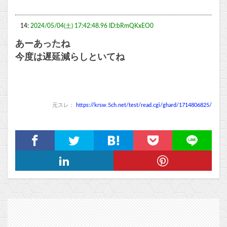
14:
2024/05/04(土) 17:42:48.96 ID:bRmQKxEO0
あーあったね
今度は遅延減らしといてね
元スレ：
https://krsw.5ch.net/test/read.cgi/ghard/1714806825/