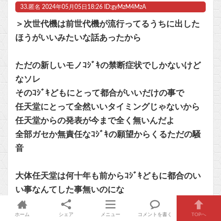
33.
匿名
2024年05月05日18:26 ID:gyMzM4MzA
＞次世代機は前世代機が流行ってるうちに出した
ほうがいいみたいな話あったから
ただの新しいモノｺｼﾞｷの禁断症状でしかないけど
なソレ
そのｺｼﾞｷどもにとって都合がいいだけの事で
任天堂にとって全然いいタイミングじゃないから
任天堂からの発表が今まで全く無いんだよ
全部ガセか無責任なｺｼﾞｷの願望からくるただの騒
音
大体任天堂は何十年も前からｺｼﾞｷどもに都合のい
い事なんてした事無いのにな
ｺｼﾞｷでしかないから何十年もの前例が在りながら
ホーム
シェア
メニュー
コメントを書く
TOPへ
学習能力働かないのも当然なんだが