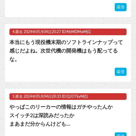
返信
4.
匿名
2024年05月04日20:27 ID:MzMDMwMjQ
本当にもう現役機末期のソフトラインナップって
感じだよね。次世代機の開発機はもう配ってる
な。
返信
5.
匿名
2024年05月04日20:33 ID:Q2OTkyMjQ
やっぱこのリーカーの情報はガチやったんか
スイッチ2は深読みだったか
まあまだ分からんけども…