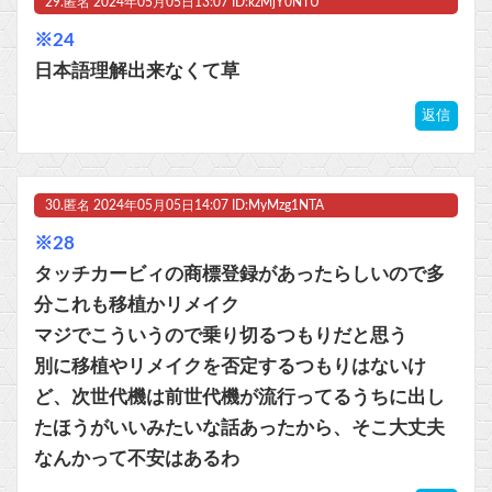
29.
匿名
2024年05月05日13:07 ID:kzMjY0NTU
※24
日本語理解出来なくて草
返信
30.
匿名
2024年05月05日14:07 ID:MyMzg1NTA
※28
タッチカービィの商標登録があったらしいので多
分これも移植かリメイク
マジでこういうので乗り切るつもりだと思う
別に移植やリメイクを否定するつもりはないけ
ど、次世代機は前世代機が流行ってるうちに出し
たほうがいいみたいな話あったから、そこ大丈夫
なんかって不安はあるわ