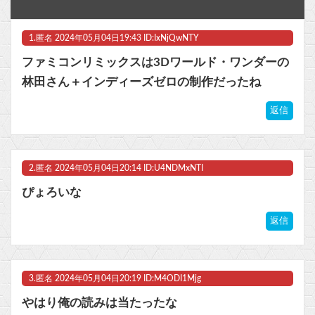
【衝撃】『ワンピース』の「世界に5種しかない飛行能力」の謎、最新巻でついに判明するも、あまりに真相がひどいと荒れてしまうｗｗｗｗｗ
1.
匿名
2024年05月04日19:43 ID:IxNjQwNTY
メトロイドプライム4 新品が2999円に…
ファミコンリミックスは3Dワールド・ワンダーの
花宮初奈さん、バンドリで早くも大人気ｗｗｗｗ他
林田さん＋インディーズゼロの制作だったね
【ラブライブ！】のん「（小さい頃に乗れなかったので）自転車補助輪なしで乗ったことない」さく「えぇ！？そんな人いるの！ｗ」【Liella!】他
返信
【ウマ娘】バッドイベントの中でもサボり癖だけは許さん
2.
匿名
2024年05月04日20:14 ID:U4NDMxNTI
マスク 十兆円を失う‥投資家「アメリカ党？バカかコイツw」
ぴょろいな
ビットコイン再び1600万円へ。ドル円は147円に
返信
Powered by livedoor 相互RSS
3.
匿名
2024年05月04日20:19 ID:M4ODI1Mjg
やはり俺の読みは当たったな