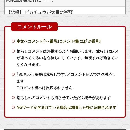
同級生が食われた………。
【悲報】 ピカチュウが大量に半額
フロム以外の高難易度ゲーをやらない理由ｗｗｗｗ
【悲報】サイバーコネクトツー社長・松山洋さん、少年ジャンプ公式からブロックされてむせび泣く… 「え？うち正式ライセンスでジャンプゲー沢山作ってるのに」
本文へコメント｢>>番号｣コメント欄には｢※番号｣
【ホロライブ】アキロゼ、映画をきっかけに「ちいかわ」にどハマり「今では毎晩1時間くらい見ながら入眠しています」
荒らしコメントは無視するようお願いします。荒らしはレス
が返ってくるのを心待ちにしています。無視すれば飽きてい
【艦これ】授業中に居眠りふぶき 他
なくなります。
｢管理人へ ※番は荒らしです｣とコメント記入でスグ対応し
【艦これ】E4とE5はどっちの方が難しい？ E5甲はウイニングランって聞いたんだけど
ます
【艦これ】煙幕してんのに大暴れしすぎちゃうか？
↑コメント欄へは反映されません
荒らしへのコメントも消させていただく場合があります
【艦これ】デイス 他
NGワードが含まれている場合は精査した後に反映されます
【艦これ】オオヤマトウサギ 他
【悲報】Z世代「求刑7年のジャンポケ斎藤は口封じに被害者殺した方が量刑軽かっただろ」←1万いいね他