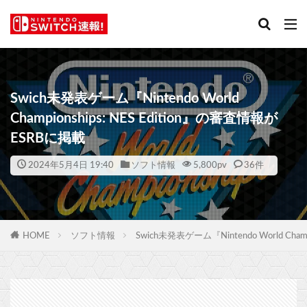
Swich未発表ゲーム『Nintendo World
Championships: NES Edition』の審査情報が
ESRBに掲載
2024年5月4日 19:40
ソフト情報
5,800
pv
36件
HOME
ソフト情報
Swich未発表ゲーム『Nintendo World Cham