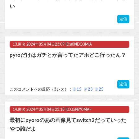
い
返信
13.
匿名
2024年05月04日23:09 ID:g0NDQ3MjA
pyroだけはガチとか言ってたアホどこ行ったん？
返信
このコメントへの反応（3レス）：
※15
※23
※25
14.
匿名
2024年05月04日23:18 ID:QxNjY0MA=
最初にpyoroのあの画像見てswitch2だっていった
やつ誰だよ