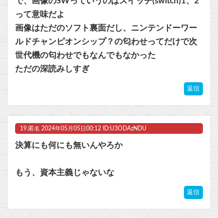
で、画像のSWっていうのはスイッチ(switch)1、2
って意味だよ
画像はただのソフト裏面だし、ニンテンドーワー
ルドチャンピオンシップ？の匂わせってだけで次
世代機の匂わせでもなんでもなかった
ただの深読みしすぎ
返信
19.
匿名
2024年05月05日00:12 ID:U3ODAzNDU
決算にも何にも無いんやろか
もう、資本主義じゃないな
返信