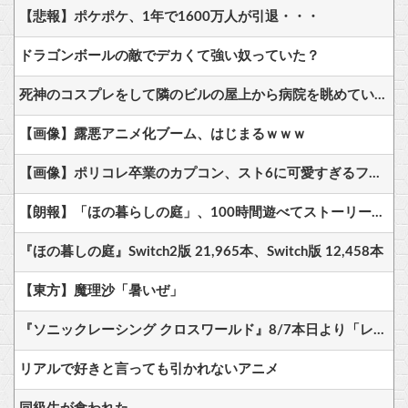
【悲報】ポケポケ、1年で1600万人が引退・・・
ドラゴンボールの敵でデカくて強い奴っていた？
死神のコスプレをして隣のビルの屋上から病院を眺めていた男を逮捕ｗｗｗ
【画像】露悪アニメ化ブーム、はじまるｗｗｗ
【画像】ポリコレ卒業のカプコン、スト6に可愛すぎるフィリピン人キャラ実装！
【朗報】「ほの暮らしの庭」、100時間遊べてストーリーも面白いスタバレの上位互換だとまじで好評
『ほの暮しの庭』Switch2版 21,965本、Switch版 12,458本
【東方】魔理沙「暑いぜ」
『ソニックレーシング クロスワールド』8/7本日より「レジェンドコンペ ラウンド7」が開催！参加者には「ソニックサマーステッカー」プレゼント
リアルで好きと言っても引かれないアニメ