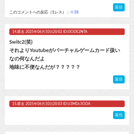
返信
このコメントへの反応（1レス）：
※38
14.
匿名
2025年06月10日20:02 ID:I3ODE2NTA
Switc2(笑)
それよりYoutubeがバーチャルゲームカード扱い
なの何なんだよ
地味に不便なんだが？？？？？
返信
15.
匿名
2025年06月10日20:03 ID:U3MDc3ODA
返信