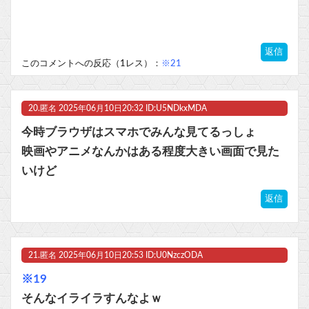
返信
このコメントへの反応（1レス）：
※21
20.
匿名
2025年06月10日20:32 ID:U5NDkxMDA
今時ブラウザはスマホでみんな見てるっしょ
映画やアニメなんかはある程度大きい画面で見た
いけど
返信
21.
匿名
2025年06月10日20:53 ID:U0NzczODA
※19
そんなイライラすんなよｗ