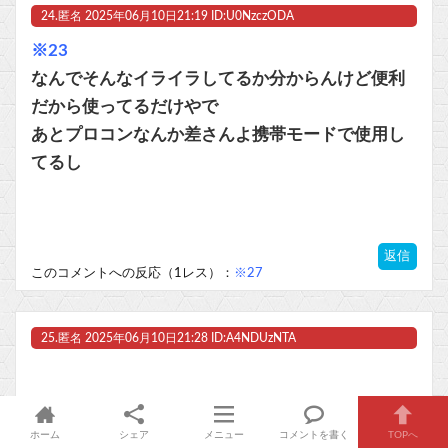
24.
匿名
2025年06月10日21:19 ID:U0NzczODA
※23
なんでそんなイライラしてるか分からんけど便利
だから使ってるだけやで
あとプロコンなんか差さんよ携帯モードで使用し
てるし
返信
このコメントへの反応（1レス）：
※27
25.
匿名
2025年06月10日21:28 ID:A4NDUzNTA
返信
ホーム
シェア
メニュー
コメントを書く
TOPへ
このコメントへの反応（1レス）：
※34