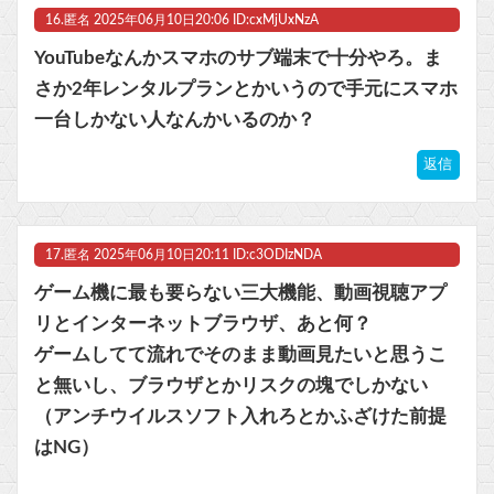
16.
匿名
2025年06月10日20:06 ID:cxMjUxNzA
YouTubeなんかスマホのサブ端末で十分やろ。ま
さか2年レンタルプランとかいうので手元にスマホ
一台しかない人なんかいるのか？
返信
17.
匿名
2025年06月10日20:11 ID:c3ODIzNDA
ゲーム機に最も要らない三大機能、動画視聴アプ
リとインターネットブラウザ、あと何？
ゲームしてて流れでそのまま動画見たいと思うこ
と無いし、ブラウザとかリスクの塊でしかない
（アンチウイルスソフト入れろとかふざけた前提
はNG）