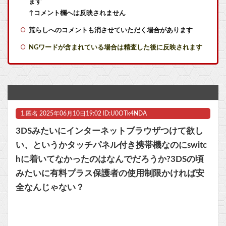
ます
【疑問】クエスト4で負けた後の確率はどうなる？
↑コメント欄へは反映されません
荒らしへのコメントも消させていただく場合があります
何がおもしろいのか理解できない趣味・エンタメは？
NGワードが含まれている場合は精査した後に反映されます
実際『テイルズオブジアビス』って面白いよね
「インコを見せてあげる」女子児童に卑猥な映像を見せたあと○ンコを触らせながら児童の体を触った75歳男逮捕「どのような顔をするのか興味が湧いた」
【朗報】Forbes「初代Nintendo Switch、PS2の記録更新に王手 世界一まで残り150万台」
1.
匿名
2025年06月10日19:02 ID:U0OTk4NDA
【百獣戦隊ガオレンジャー】食玩SMP「百獣合体 ガオナイト【再販:2027年7月発送】」プラモデル【13時予約開始】他
3DSみたいにインターネットブラウザつけて欲し
【ワンピース 1190話感想】ニカルフィ、ギャバンに「調子に乗るな！」と説教される！！
い、というかタッチパネル付き携帯機なのにswitc
hに着いてなかったのはなんでだろうか?3DSの頃
【モン娘TD】らんちきが本当に久しぶりに来る！！！
みたいに有料プラス保護者の使用制限かければ安
※ロボットアニメやSF作品における「帽子」といえば？他
全なんじゃない？
マスク 十兆円を失う‥投資家「アメリカ党？バカかコイツw」