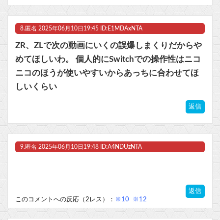
8.
匿名
2025年06月10日19:45 ID:E1MDAxNTA
ZR、ZLで次の動画にいくの誤爆しまくりだからや
めてほしいわ。 個人的にSwitchでの操作性はニコ
ニコのほうが使いやすいからあっちに合わせてほ
しいくらい
返信
9.
匿名
2025年06月10日19:48 ID:A4NDUzNTA
返信
このコメントへの反応（2レス）：
※10
※12