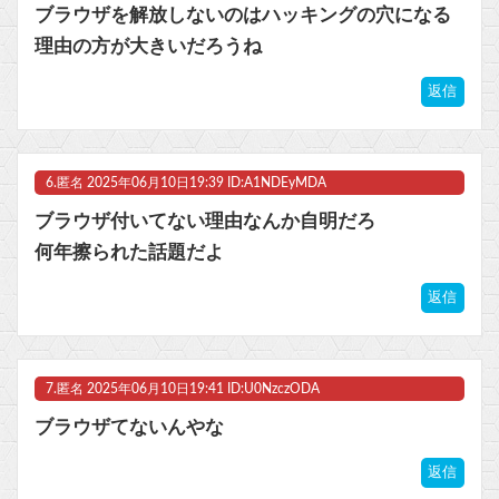
ブラウザを解放しないのはハッキングの穴になる
理由の方が大きいだろうね
返信
6.
匿名
2025年06月10日19:39 ID:A1NDEyMDA
ブラウザ付いてない理由なんか自明だろ
何年擦られた話題だよ
返信
7.
匿名
2025年06月10日19:41 ID:U0NzczODA
ブラウザてないんやな
返信