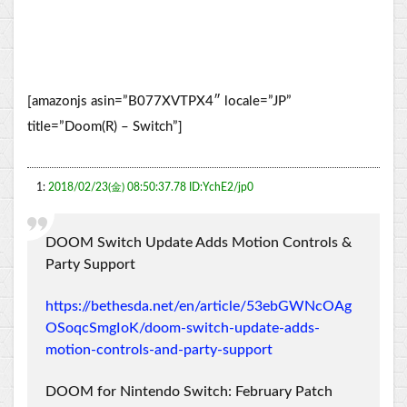
[amazonjs asin=”B077XVTPX4″ locale=”JP”
title=”Doom(R) – Switch”]
1:
2018/02/23(金) 08:50:37.78 ID:YchE2/jp0
DOOM Switch Update Adds Motion Controls &
Party Support
https://bethesda.net/en/article/53ebGWNcOAg
OSoqcSmgIoK/doom-switch-update-adds-
motion-controls-and-party-support
DOOM for Nintendo Switch: February Patch