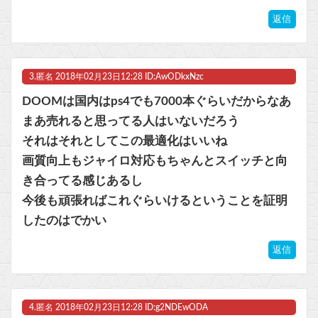
返信
3.
匿名
2018年02月23日12:28 ID:AwODkxNzc
DOOMは国内はps4でも7000本ぐらいだからなあ
まあ売れると思ってる人はいないだろう
それはそれとしてこの最適化はいいね
画質向上もジャイロ対応もちゃんとスイッチと向
き合ってる感じあるし
今後も頑張ればこれぐらいけるということを証明
したのはでかい
返信
4.
匿名
2018年02月23日12:28 ID:g2NDEwODA