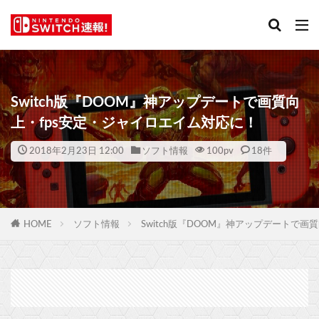
Switch版『DOOM』神アップデートで画質向
上・fps安定・ジャイロエイム対応に！
2018年2月23日 12:00
ソフト情報
100
pv
18件
HOME
ソフト情報
Switch版『DOOM』神アップデートで画