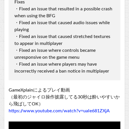
Fixes
・Fixed an issue that resulted in a possible crash
when using the BFG
・Fixed an issue that caused audio issues while
playing
・Fixed an issue that caused stretched textures
to appear in multiplayer
・Fixed an issue where controls became
unresponsive on the game menu
・Fixed an issue where players may have
incorrectly received a ban notice in multiplayer
GameXplainによるプレイ動画
（最初のジャイロ操作披露してる30秒は酔いやすいか
ら飛ばしてOK）
https://www.youtube.com/watch?v=uaIe681ZXjA