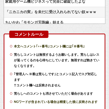
家庭用ゲーム機ビジネスって完全に破綻したよな
「ニカニカの実」を未だに受け入れられてない奴ｗｗｗ
ちいかわ「モモンガ天誅編」始まる
【速報】ひろゆき、離婚へｗｗｗ
【悲報】日本の盆踊り文化、キモオタに破壊されるWWW
本文へコメント｢>>番号｣コメント欄には｢※番号｣
【衝撃】キュピン玉の確率が0.1%だって！？まさかの発表がコチラ
荒らしコメントは無視するようお願いします。荒らしはレス
が返ってくるのを心待ちにしています。無視すれば飽きてい
【朗報】ソニーのスパイダーマン、一瞬で興行収入2000億円突破…アニメ漫画が世界一人気とはなんだったのか
なくなります。
｢管理人へ ※番は荒らしです｣とコメント記入でスグ対応し
ドラクエ11クリアしたけどこれが名作？
ます
RPGで弓使いが最強になった事、一度も無い説
↑コメント欄へは反映されません
荒らしへのコメントも消させていただく場合があります
【ウマ娘】迷った時は脳死で334
NGワードが含まれている場合は精査した後に反映されます
【画像】なろう主人公さん、ガチでとんでもない理由で追放されるwww他