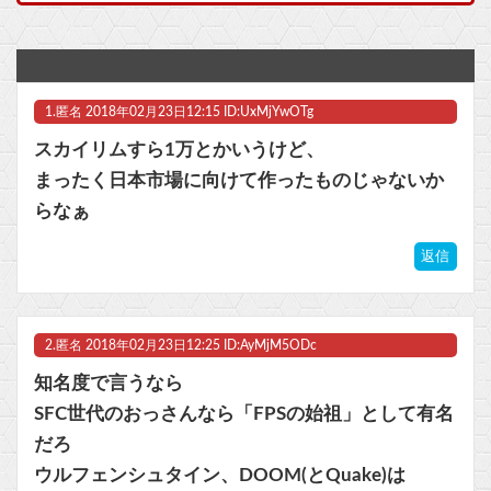
遂にユニクロ式「置くだけ会計レジ」がスーパーに進出か
幼女戦記のターニャ・デグレチャフって見ててイラつかね？他
1.
匿名
2018年02月23日12:15 ID:UxMjYwOTg
【種運命】ネオが結局よく分からないまま新しい映画が終わった後ももやもやしてる
スカイリムすら1万とかいうけど、
【画像】姪っ子集団「おじちゃん、夏休みの間ずっと泊ってくね」他
まったく日本市場に向けて作ったものじゃないか
らなぁ
【にじさんじ】ののはがヴァロやlolをやろうとするのを止めるあゆゆ草
返信
【ウマ娘】迷った時は脳死で334
マスク 十兆円を失う‥投資家「アメリカ党？バカかコイツw」
2.
匿名
2018年02月23日12:25 ID:AyMjM5ODc
ビットコイン再び1600万円へ。ドル円は147円に
知名度で言うなら
SFC世代のおっさんなら「FPSの始祖」として有名
だろ
ウルフェンシュタイン、DOOM(とQuake)は
Powered by livedoor 相互RSS