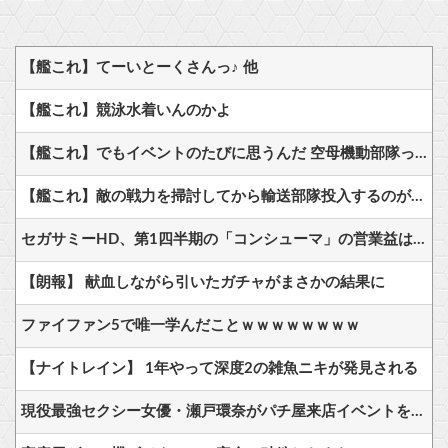
【艦これ】てーいとーくさんっ♪ 他
【艦これ】競泳水着いんのかよ
【艦これ】でもイベントのたびに思うんだ 空母機動部隊ってクソだわ！
【艦これ】敵の戦力を掃討してから輸送部隊投入するのがふつうなのに まず強行輸送から入る作戦たてる艦これ世界の大本営どうなってるの
セガサミーHD、第1四半期の「コンシューマ」の営業益は75％減の13億円 主力タイトルを下期投入予定
【朗報】 献血しながら引いたガチャがまさかの結果に
ファイファン5で唯一学んだことｗｗｗｗｗｗｗｗ
【ナイトレイン】 1年やって深度2の雑魚ニキが発見される
現役最強セクシー女優・瀬戸環奈がパチ屋来店イベントをした結果ｗｗｗｗｗ