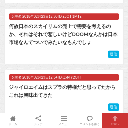
5.
匿名
2018年02月23日12:30 ID:E3OTI1MTE
何故日本のスカイリムの売上で需要を考えるの
か、それはそれで悲しいけどDOOMなんかは日本
市場なんてついでみたいなもんでしょ
返信
6.
匿名
2018年02月23日12:34 ID:QxNjY2OTI
ジャイロエイムはスプラの特権だと思ってたから
これは興味出てきた
返信
ホーム
シェア
メニュー
コメントを書く
TOPへ