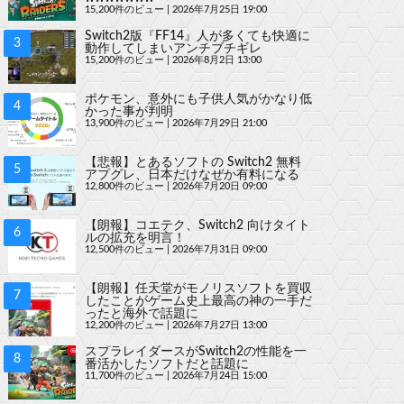
15,200件のビュー
|
2026年7月25日 19:00
Switch2版『FF14』人が多くても快適に
動作してしまいアンチブチギレ
15,200件のビュー
|
2026年8月2日 13:00
ポケモン、意外にも子供人気がかなり低
かった事が判明
13,900件のビュー
|
2026年7月29日 21:00
【悲報】とあるソフトの Switch2 無料
アプグレ、日本だけなぜか有料になる
12,800件のビュー
|
2026年7月20日 09:00
【朗報】コエテク、Switch2 向けタイト
ルの拡充を明言！
12,500件のビュー
|
2026年7月31日 09:00
【朗報】任天堂がモノリスソフトを買収
したことがゲーム史上最高の神の一手だ
ったと海外で話題に
12,200件のビュー
|
2026年7月27日 13:00
スプラレイダースがSwitch2の性能を一
番活かしたソフトだと話題に
11,700件のビュー
|
2026年7月24日 15:00