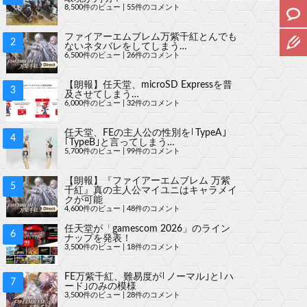
8,500件のビュー
|
55件のコメント
ファイアーエムブレム万紫千紅とんでも
ないネタバレをしてしまう…
6,500件のビュー
|
26件のコメント
【朗報】任天堂、microSD Expressを普
及させてしまう…
6,000件のビュー
|
32件のコメント
任天堂、FEの主人公の性別を｢TypeA｣
｢TypeB｣と言ってしまう…
5,700件のビュー
|
99件のコメント
【朗報】『ファイアーエムブレム 万紫
千紅』真の主人公マイユニはキャラメイ
クが可能
4,600件のビュー
|
48件のコメント
任天堂が「gamescom 2026」のライン
ナップを発表！
3,500件のビュー
|
18件のコメント
FE万紫千紅、難易度が｢ノーマル｣と｢ハ
ード｣のみの模様
3,500件のビュー
|
28件のコメント