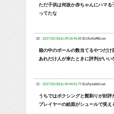
ただ子供は何故か赤ちゃんにハマる
ってたな
20：
2017/03/30(木) 09:36:40.88
ID:UEstYafN0.net
箱の中のボールの数当てるやつだけ
あれだけ人が来たときに評判がいい
21：
2017/03/30(木) 09:40:43.79
ID:xPq/oklbH.net
うちではボクシングと髭剃りが好評
プレイヤーの絵面がシュールで笑え