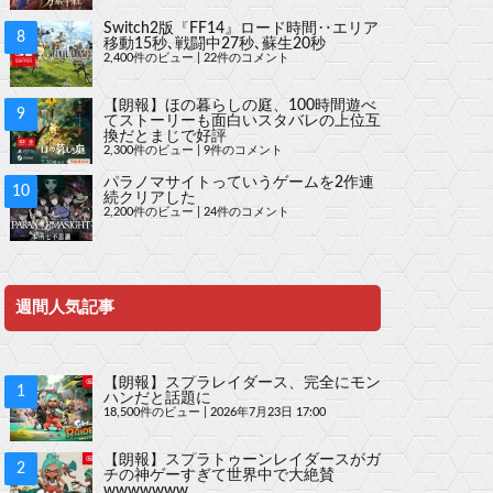
Switch2版『FF14』ロード時間‥エリア
移動15秒､戦闘中27秒､蘇生20秒
2,400件のビュー
|
22件のコメント
【朗報】ほの暮らしの庭、100時間遊べ
てストーリーも面白いスタバレの上位互
換だとまじで好評
2,300件のビュー
|
9件のコメント
パラノマサイトっていうゲームを2作連
続クリアした
2,200件のビュー
|
24件のコメント
週間人気記事
【朗報】スプラレイダース、完全にモン
ハンだと話題に
18,500件のビュー
|
2026年7月23日 17:00
【朗報】スプラトゥーンレイダースがガ
チの神ゲーすぎて世界中で大絶賛
wwwwwww