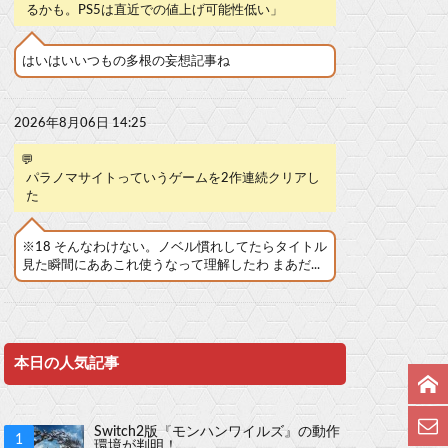
るかも。PS5は直近での値上げ可能性低い」
はいはいいつもの多根の妄想記事ね
2026年8月06日 14:25
💬
パラノマサイトっていうゲームを2作連続クリアし
た
※18 そんなわけない。ノベル慣れしてたらタイトル
見た瞬間にああこれ使うなって理解したわ まあだ...
本日の人気記事
Switch2版『モンハンワイルズ』の動作
環境が判明！