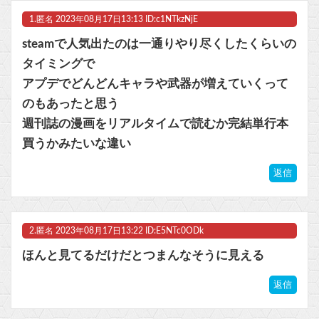
1.
匿名
2023年08月17日13:13 ID:c1NTkzNjE
【ラブライブ！】ハマダ歌謡祭に降幡愛さんが出演他
steamで人気出たのは一通りやり尽くしたくらいの
【トミカ ジョブレイバー】「ライジングポリスブレイバーZERO デカライドアーマー 黒バイDXセット」【本日発売】他
タイミングで
アプデでどんどんキャラや武器が増えていくって
ニンテンドーダイレクトってやる意味あるの？
のもあったと思う
マスク 十兆円を失う‥投資家「アメリカ党？バカかコイツw」
週刊誌の漫画をリアルタイムで読むか完結単行本
買うかみたいな違い
ビットコイン再び1600万円へ。ドル円は147円に
返信
Powered by livedoor 相互RSS
2.
匿名
2023年08月17日13:22 ID:E5NTc0ODk
ほんと見てるだけだとつまんなそうに見える
返信