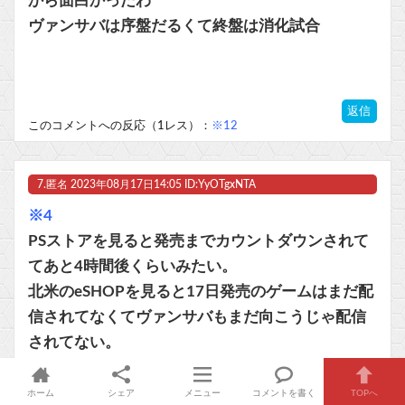
から面白かったわ
ヴァンサバは序盤だるくて終盤は消化試合
返信
このコメントへの反応（1レス）：
※12
7.
匿名
2023年08月17日14:05 ID:YyOTgxNTA
※4
PSストアを見ると発売までカウントダウンされて
てあと4時間後くらいみたい。
北米のeSHOPを見ると17日発売のゲームはまだ配
信されてなくてヴァンサバもまだ向こうじゃ配信
されてない。
ホーム
シェア
メニュー
コメントを書く
TOPへ