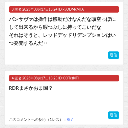
3.
匿名
2023年08月17日13:24 ID:k5ODMxMTA
バンサヴァは操作は移動だけなんだな頭空っぽに
して出来るから暇つぶしに持ってこいだな
それはそうと、レッドデッドリデンプションはい
つ発売するんだ‥
返信
4.
匿名
2023年08月17日13:25 ID:I0OTczNTI
RDRまさかおま国？
返信
このコメントへの反応（1レス）：
※7