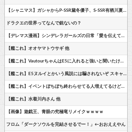
【シャニマス】ガシャからP-SSR黛冬優子、S-SSR有栖川夏葉が登場！イベントS-SR福丸小糸！
ドラクエの世界ってなんで銃ないの？
【デレマス漫画】シンデレラガールズの日常「愛を伝えて♡」を公開
【艦これ】オオヤマトウサギ 他
【艦これ】VautourちゃんはE5に入れると強いと聞いたけど どれくらいつよいのかしら
【艦これ】E5ヌルイとかいう風説には騙されないぞ スキャンプくらいヌルイのなら考える
【艦これ】イベントぼちぼち終わらせてる人増えてるけど、終わったらみんな何してる？
【艦これ】水着川内さん 他
【画像】遊戯王、青眼の究極竜リメイクｗｗｗｗ
フロム「ダークソウルを完結させるでー！」←おおええやん