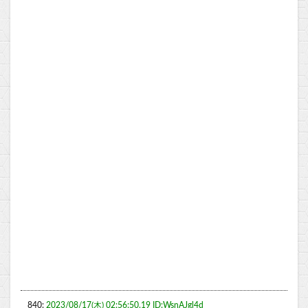
840:
2023/08/17(木) 02:56:50.19 ID:WsnAJgl4d