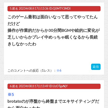
5.
匿名
2023年08月17日13:36 ID:Q0MTY3MDI
このゲーム最初は面白いなって思ってやってたん
だけど
操作が作業的だからか30分間BGMや絵的に変化が
乏しいからかプレイ中めっちゃ眠くなるから長続
きしなかったわ
返信
このコメントへの反応（1レス）：
※6
6.
匿名
2023年08月17日13:49 ID:UzOTgxNjY
※5
brotatoのが序盤から終盤までエキサイティングだ