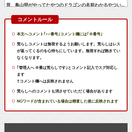
昔、鳥山明がやってたやつのドラゴンの名前わかるやついる？
【画像】手塚の必殺技、卑怯すぎるｗｗ
【8/7】ファミ通TOP30更新
本文へコメント｢>>番号｣コメント欄には｢※番号｣
ファミコンミニ、スーファミミニ、PCエンジンミニ、メガドラミニ、ネオジオミニ
荒らしコメントは無視するようお願いします。荒らしはレス
が返ってくるのを心待ちにしています。無視すれば飽きてい
PS5『SAROS』、2999円！
なくなります。
｢管理人へ ※番は荒らしです｣とコメント記入でスグ対応し
【急募】デブが主人公のゲームにありがちな事
ます
きまぐれオレンジロードみたいな青春を送りたいなっっっっ
↑コメント欄へは反映されません
荒らしへのコメントも消させていただく場合があります
【朗報】声優の永瀬アンナさん、公式に次世代のエースとして認められる
NGワードが含まれている場合は精査した後に反映されます
みい山作者・亜月ねねちゃんがチョロくて可愛いwwwwwww （※画像あり）他
【シャニマス】人魚姫の世界に迷い込んだらどんな人が助けてくれたか、をアイドルの誕生日で見たら
【ウマ娘】ライトハロー × 島風衣装とかいう凶悪すぎる組み合わせｗｗｗ「大変なことに…」