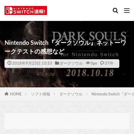
Nintendo Switch『ダークソウル』ネットーワ
ークテストの感想など
2018年9月23日 10:10
ダークソウル
0
pv
37件
HOME
ソフト情報
ダークソウル
Nintendo Swit