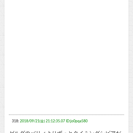
318:
2018/09/21(金) 21:12:35.07 ID:jo0pqa580