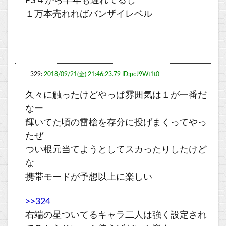
PS４から半年も遅れてるし
１万本売れればバンザイレベル
329:
2018/09/21(金) 21:46:23.79 ID:pcJ9Wt1t0
久々に触ったけどやっぱ雰囲気は１が一番だ
なー
輝いてた頃の雷槍を存分に投げまくってやっ
たぜ
つい根元当てようとしてスカったりしたけど
な
携帯モードが予想以上に楽しい
>>324
右端の星ついてるキャラ二人は強く設定され