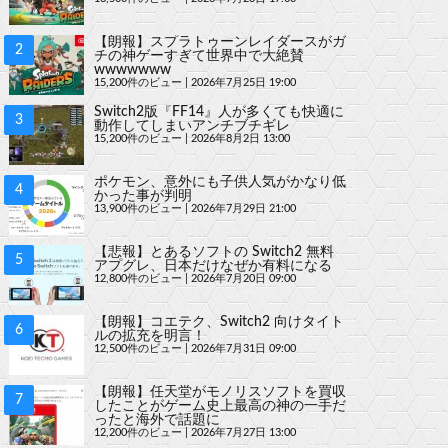
【朗報】スプラトゥーンレイダースがガ
チの神ゲーすぎて世界中で大絶賛
wwwwwww
15,200件のビュー
|
2026年7月25日 19:00
Switch2版『FF14』人が多くても快適に
動作してしまいアンチブチギレ
15,200件のビュー
|
2026年8月2日 13:00
ポケモン、意外にも子供人気がかなり低
かった事が判明
13,900件のビュー
|
2026年7月29日 21:00
【悲報】とあるソフトの Switch2 無料
アプグレ、日本だけなぜか有料になる
12,800件のビュー
|
2026年7月20日 09:00
【朗報】コエテク、Switch2 向けタイト
ルの拡充を明言！
12,500件のビュー
|
2026年7月31日 09:00
【朗報】任天堂がモノリスソフトを買収
したことがゲーム史上最高の神の一手だ
ったと海外で話題に
12,200件のビュー
|
2026年7月27日 13:00