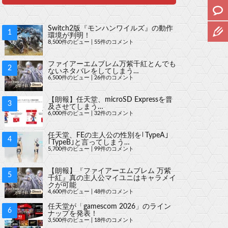
Switch2版『モンハンワイルズ』の動作
環境が判明！
8,500件のビュー
|
55件のコメント
ファイアーエムブレム万紫千紅とんでも
ないネタバレをしてしまう…
6,500件のビュー
|
26件のコメント
【朗報】任天堂、microSD Expressを普
及させてしまう…
6,000件のビュー
|
32件のコメント
任天堂、FEの主人公の性別を｢TypeA｣
｢TypeB｣と言ってしまう…
5,700件のビュー
|
99件のコメント
【朗報】『ファイアーエムブレム 万紫
千紅』真の主人公マイユニはキャラメイ
クが可能
4,600件のビュー
|
48件のコメント
任天堂が「gamescom 2026」のライン
ナップを発表！
3,500件のビュー
|
18件のコメント