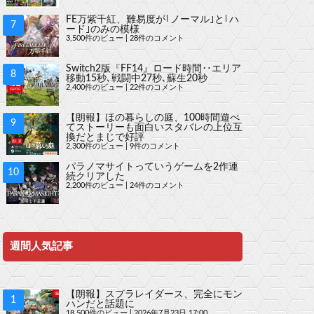
FE万紫千紅、難易度が｢ノーマル｣と｢ハ
ード｣のみの模様
3,500件のビュー
|
28件のコメント
Switch2版『FF14』ロード時間‥エリア
移動15秒､戦闘中27秒､蘇生20秒
2,400件のビュー
|
22件のコメント
【朗報】ほの暮らしの庭、100時間遊べ
てストーリーも面白いスタバレの上位互
換だとまじで好評
2,300件のビュー
|
9件のコメント
パラノマサイトっていうゲームを2作連
続クリアした
2,200件のビュー
|
24件のコメント
週間人気記事
【朗報】スプラレイダース、完全にモン
ハンだと話題に
18,500件のビュー
|
2026年7月23日 17:00