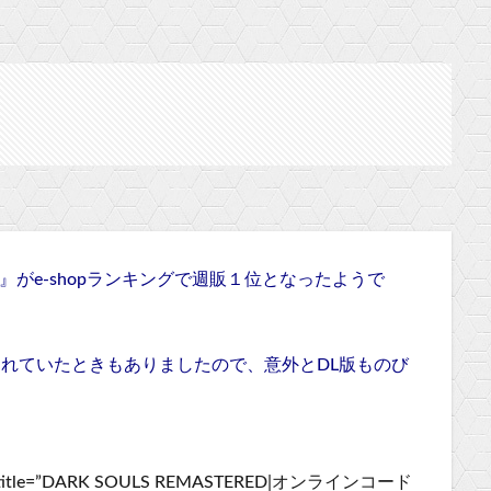
スター』がe-shopランキングで週販１位となったようで
り売れていたときもありましたので、意外とDL版ものび
”JP” title=”DARK SOULS REMASTERED|オンラインコード