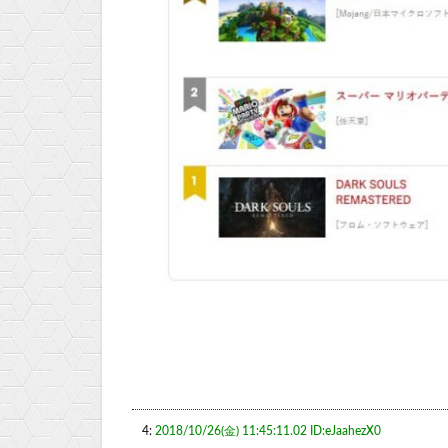
4:
2018/10/26(金) 11:45:11.02 ID:eJaahezX0