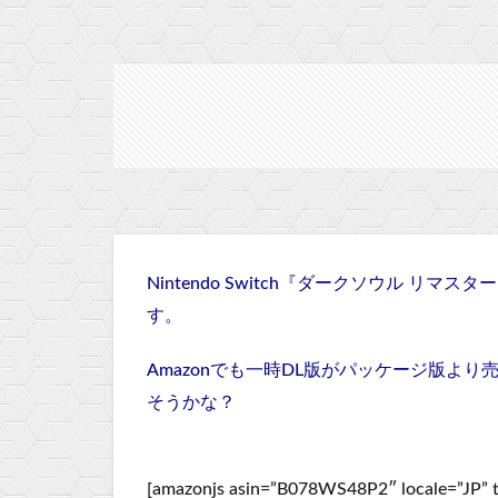
Nintendo Switch『ダークソウル リマ
す。
Amazonでも一時DL版がパッケージ版よ
そうかな？
[amazonjs asin=”B078WS48P2″ locale=