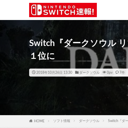
Switch『ダークソウル 
１位に
2018年10月26日 13:30
ダークソウル
0
pv
7件
ソフト情報
ダークソウル
Switch『
HOME