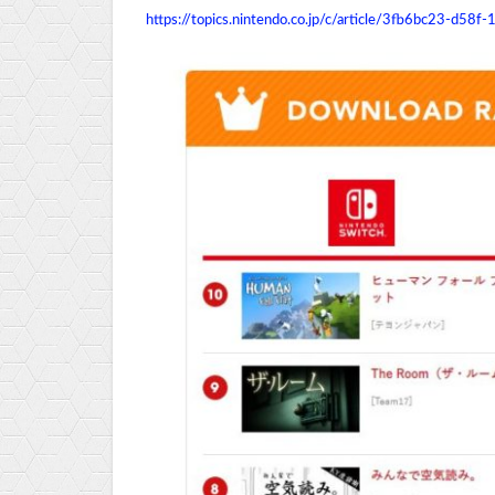
https://topics.nintendo.co.jp/c/article/3
fb6bc23-d58f-