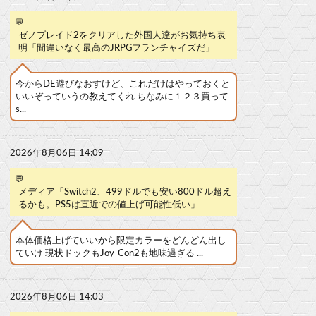
💬
ゼノブレイド2をクリアした外国人達がお気持ち表
明「間違いなく最高のJRPGフランチャイズだ」
今からDE遊びなおすけど、これだけはやっておくと
いいぞっていうの教えてくれ ちなみに１２３買って
s...
2026年8月06日 14:09
💬
メディア「Switch2、499ドルでも安い800ドル超え
るかも。PS5は直近での値上げ可能性低い」
本体価格上げていいから限定カラーをどんどん出し
ていけ 現状ドックもJoy-Con2も地味過ぎる ...
2026年8月06日 14:03