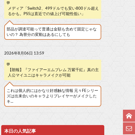
💬
メディア「Switch2、499ドルでも安い800ドル超え
るかも。PS5は直近での値上げ可能性低い」
部品が調達可能って普通は金額も含めて固定じゃな
いの？ 為替分の変動はあるにしても
2026年8月06日 13:59
💬
【朗報】『ファイアーエムブレム 万紫千紅』真の主
人公マイユニはキャラメイクが可能
これは個人的にはかなり好感触な情報 元々FEシリー
ズは出来合いのキャラよりプレイヤーがメイクした
キ...
本日の人気記事