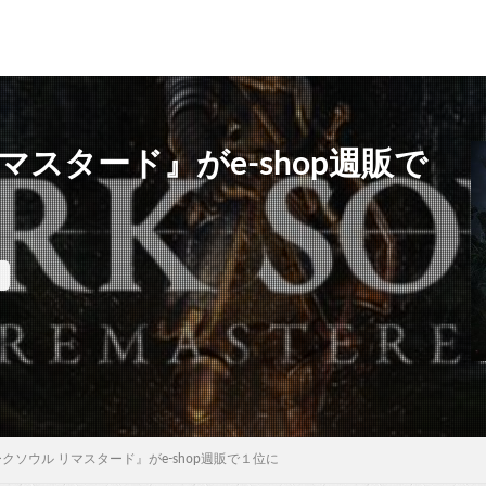
リマスタード』がe-shop週販で
ダークソウル リマスタード』がe-shop週販で１位に