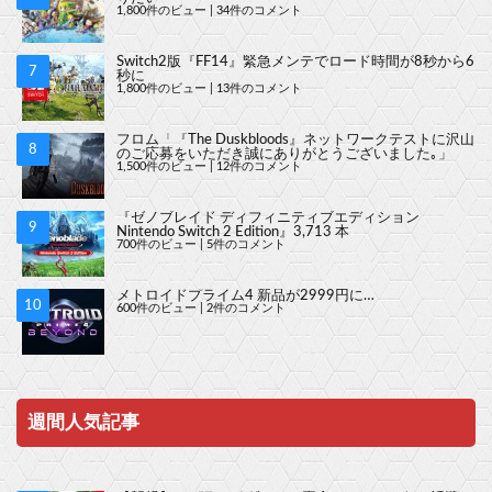
1,800件のビュー
|
34件のコメント
Switch2版『FF14』緊急メンテでロード時間が8秒から6
秒に
1,800件のビュー
|
13件のコメント
フロム「『The Duskbloods』ネットワークテストに沢山
のご応募をいただき誠にありがとうございました｡」
1,500件のビュー
|
12件のコメント
『ゼノブレイド ディフィニティブエディション
Nintendo Switch 2 Edition』3,713 本
700件のビュー
|
5件のコメント
メトロイドプライム4 新品が2999円に…
600件のビュー
|
2件のコメント
週間人気記事