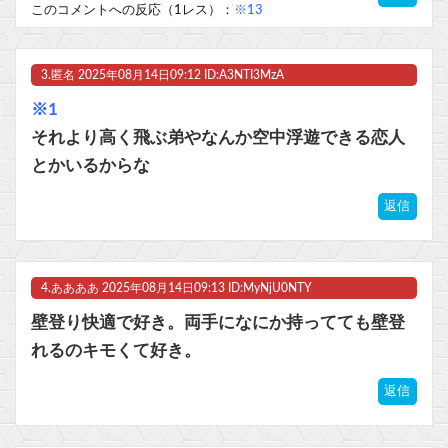
このコメントへの反応（1レス）：
※13
3.
匿名
2025年08月14日09:12 ID:A3NTI3MzA
※1
それより高く飛ぶ弟やなんか空中浮遊できる恋人
とかいるからな
返信
4.
ああああ
2025年08月14日09:13 ID:MyNjU0NTY
壁登り快適で好き。両手になにか持ってても壁登
れるのキモくて好き。
返信