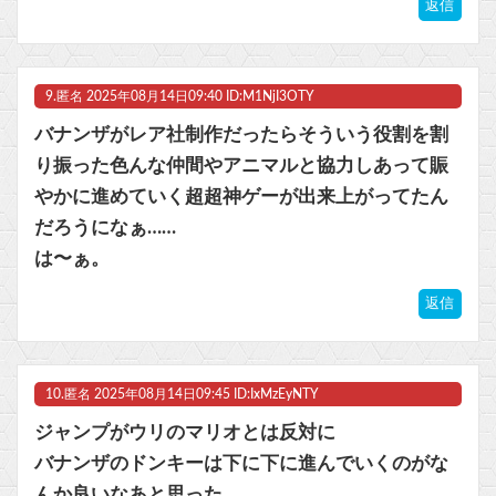
返信
9.
匿名
2025年08月14日09:40 ID:M1NjI3OTY
バナンザがレア社制作だったらそういう役割を割
り振った色んな仲間やアニマルと協力しあって賑
やかに進めていく超超神ゲーが出来上がってたん
だろうになぁ……
は〜ぁ。
返信
10.
匿名
2025年08月14日09:45 ID:IxMzEyNTY
ジャンプがウリのマリオとは反対に
バナンザのドンキーは下に下に進んでいくのがな
んか良いなあと思った