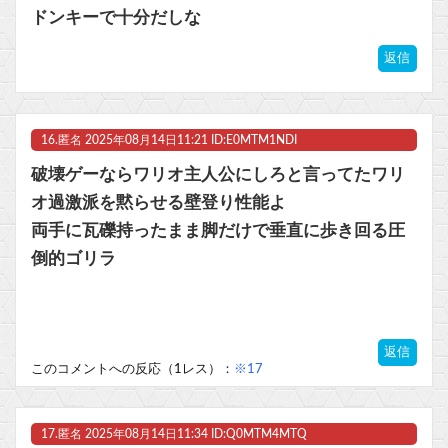
ドンキーで十分だしな
返信
16.
匿名
2025年08月14日11:21 ID:E0MTM1NDI
破壊ゲーならワリオ主人公にしろと言ってたワリ
オ過激派を黙らせる壁登り性能よ
両手に瓦礫持ったまま脚だけで垂直に歩き回る圧
倒的ゴリラ
返信
このコメントへの反応（1レス）：
※17
17.
匿名
2025年08月14日11:34 ID:Q0MTM4MTQ