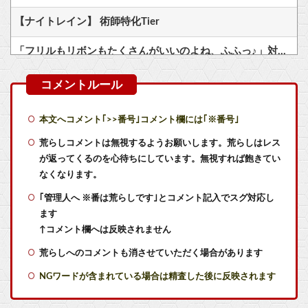
【ナイトレイン】 術師特化Tier
「フリルもリボンもたくさんがいいのよね、ふふっ♪」対魔忍RPG・新イベント『バニーとヨミハラクライシス』
Switch2版『モンハンワイルズ』の動作環境が判明！
今更「トリコ」読み始めたんだけど、見た目に反して小松すごいヤツじゃない？？
本文へコメント｢>>番号｣コメント欄には｢※番号｣
【艦これ】てーいとーくさんっ♪ 他
荒らしコメントは無視するようお願いします。荒らしはレス
が返ってくるのを心待ちにしています。無視すれば飽きてい
【艦これ】競泳水着いんのかよ
なくなります。
｢管理人へ ※番は荒らしです｣とコメント記入でスグ対応し
【艦これ】ひみつの通り道 他
ます
【悲報】メディア『”サ終”相次ぐスマホゲーム、倒産も急増。過去最多ペースで推移』
↑コメント欄へは反映されません
荒らしへのコメントも消させていただく場合があります
実際『ゼルダ 時オカ』→『風タク』の時の空気感を知りたい
NGワードが含まれている場合は精査した後に反映されます
【ラブライブ！】私のことになると饒舌になっちゃう花帆先輩【蓮ノ空】他