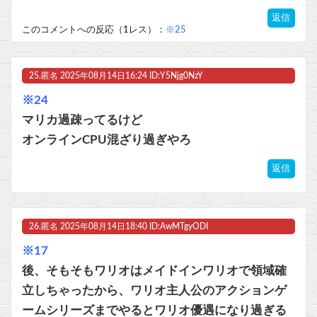
返信
このコメントへの反応（1レス）：
※25
25.
匿名
2025年08月14日16:24 ID:Y5Njg0NzY
※24
マリカ過疎ってるけど
オンラインCPU混ざり過ぎやろ
返信
26.
匿名
2025年08月14日18:40 ID:AwMTgyODI
※17
後、そもそもワリオはメイドインワリオで領域確
立しちゃったから、ワリオ主人公のアクションゲ
ームシリーズまでやるとワリオ優遇になり過ぎる