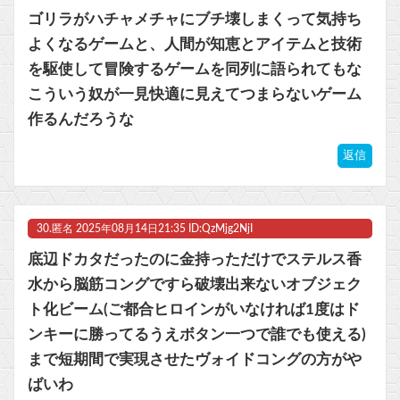
ゴリラがハチャメチャにブチ壊しまくって気持ち
よくなるゲームと、人間が知恵とアイテムと技術
を駆使して冒険するゲームを同列に語られてもな
こういう奴が一見快適に見えてつまらないゲーム
作るんだろうな
返信
30.
匿名
2025年08月14日21:35 ID:QzMjg2NjI
底辺ドカタだったのに金持っただけでステルス香
水から脳筋コングですら破壊出来ないオブジェク
ト化ビーム(ご都合ヒロインがいなければ1度はド
ンキーに勝ってるうえボタン一つで誰でも使える)
まで短期間で実現させたヴォイドコングの方がや
ばいわ