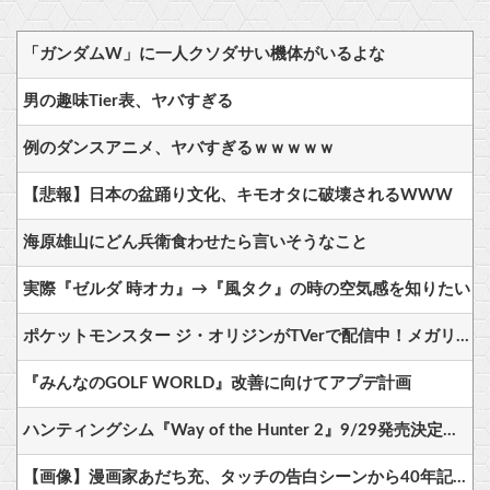
「ガンダムW」に一人クソダサい機体がいるよな
男の趣味Tier表、ヤバすぎる
例のダンスアニメ、ヤバすぎるｗｗｗｗｗ
【悲報】日本の盆踊り文化、キモオタに破壊されるWWW
海原雄山にどん兵衛食わせたら言いそうなこと
実際『ゼルダ 時オカ』→『風タク』の時の空気感を知りたい
ポケットモンスター ジ・オリジンがTVerで配信中！メガリザードンXが初お披露目された作品
『みんなのGOLF WORLD』改善に向けてアプデ計画
ハンティングシム『Way of the Hunter 2』9/29発売決定＆PSStoreでプレオーダー可能に—デラックス版は24時間早期アクセス、前作購入者は10％割引も
【画像】漫画家あだち充、タッチの告白シーンから40年記念で自分自身が浅倉南になりきり投稿