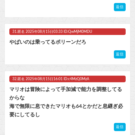
返信
31.
匿名
2025年08月15日03:33 ID:QwMjM0MDU
やばいのは乗ってるポリーンだろ
返信
32.
匿名
2025年08月15日16:01 ID:c4MzQ0MzA
マリオは冒険によって手加減で能力を調整してる
からな
海で無限に息できたマリオも64とかだと息継ぎ必
要にしてるし
返信