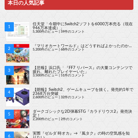
本日の人気記事
任天堂「今期中にSwitch2ソフトを6000万本売る（現在
946万本達成）」
5,300件のビュー
|
59件のコメント
『マリオカートワールド』はどうすればよかったのか…
5,200件のビュー
|
68件のコメント
【悲報】浜口氏「『FF7 リバース』の大量コンテンツで
疲れ、離れたプレイヤーいた」
3,500件のビュー
|
51件のコメント
【朗報】Switch2、ゲームキューブを抜く。発売約1年で
2368万台突破
2,600件のビュー
|
32件のコメント
ダークゴシックな2D弾幕STG『カラドリウス2』発売決
定！
2,200件のビュー
|
2件のコメント
実際『ゼルダ 時オカ』→『風タク』の時の空気感を知
りたい