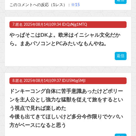
このコメントへの反応（1レス）：
※15
7.
匿名
2025年08月14日09:34 ID:QzNjg1MTQ
やっぱそこはDKよ。欧米はイニシャル文化だか
ら。まあパソコンとPCみたいなもんやね。
返信
8.
匿名
2025年08月14日09:37 ID:U5Mzg5MjI
ドンキーコング自体に苦手意識あったけどポリー
ンを主人公とし強力な猛獣を従えて旅をするとい
う視点で見れば楽しめた
今後も出てきてほしいけど多分今作限りでケバい
方がベースになると思う