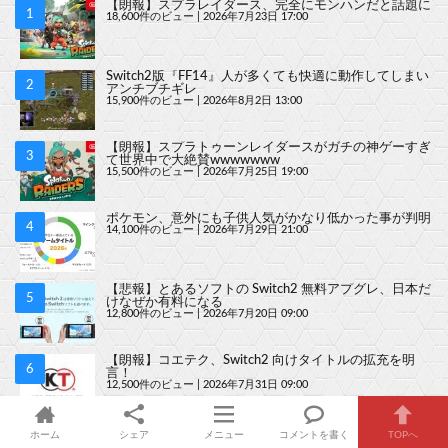
【朗報】スプラレイダース、完全にモンハンだと話題に
18,600件のビュー
|
2026年7月23日 17:00
Switch2版『FF14』人が多くても快適に動作してしまい
アンチブチギレ
15,900件のビュー
|
2026年8月2日 13:00
【朗報】スプラトゥーンレイダースがガチの神ゲーすぎ
て世界中で大絶賛wwwwwww
15,500件のビュー
|
2026年7月25日 19:00
ポケモン、意外にも子供人気がかなり低かった事が判明
14,100件のビュー
|
2026年7月29日 21:00
【悲報】とあるソフトの Switch2 無料アプグレ、日本だ
けなぜか有料になる
12,800件のビュー
|
2026年7月20日 09:00
【朗報】コエテク、Switch2 向けタイトルの拡充を明
言！
12,500件のビュー
|
2026年7月31日 09:00
【朗報】任天堂がモノリスソフトを買収したことがゲー
ホーム
シェア
メニュー
コメントを書く
TOPへ
ム史上最高の神の一手だったと海外で話題に