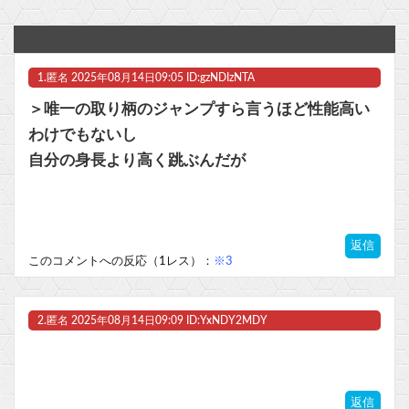
実際『ゼルダ 時オカ』→『風タク』の時の空気感を知りたい
『みんなのGOLF WORLD』改善に向けてアプデ計画
1.
匿名
2025年08月14日09:05 ID:gzNDIzNTA
カプコン「『モンハンワイルズ』販売は“改善傾向”―中長期でワールド超え目指す」
＞唯一の取り柄のジャンプすら言うほど性能高い
【フレームアームズ・ガール】「ミヅキ School Swimsuits ホワイトVer.」プラモデル【明日予約開始】他
わけでもないし
自分の身長より高く跳ぶんだが
ルビィちゃんの声優、浜ちゃんにイジられてから歯車が狂いだしてしまうｗｗｗｗｗｗｗ他
【FF14】☆24フル装備高揚侍さん、クレセントアイル北征編CEをたった20秒で討伐してしまう【動画】
返信
マスク 十兆円を失う‥投資家「アメリカ党？バカかコイツw」
このコメントへの反応（1レス）：
※3
ビットコイン再び1600万円へ。ドル円は147円に
2.
匿名
2025年08月14日09:09 ID:YxNDY2MDY
Powered by livedoor 相互RSS
返信