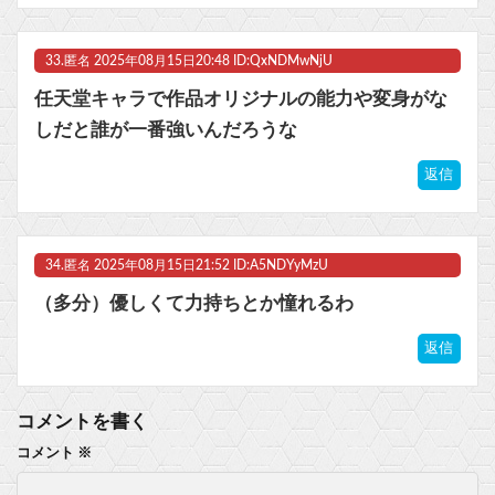
33.
匿名
2025年08月15日20:48 ID:QxNDMwNjU
任天堂キャラで作品オリジナルの能力や変身がな
しだと誰が一番強いんだろうな
返信
34.
匿名
2025年08月15日21:52 ID:A5NDYyMzU
（多分）優しくて力持ちとか憧れるわ
返信
コメントを書く
コメント
※