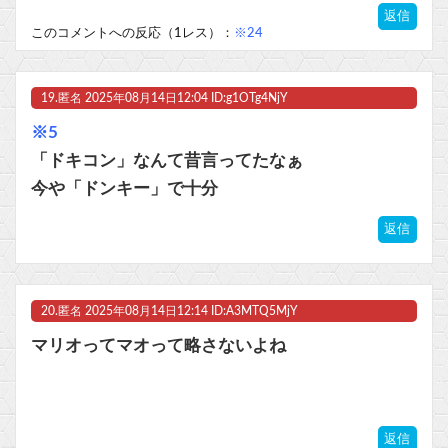
返信
このコメントへの反応（1レス）：
※24
19.
匿名
2025年08月14日12:04 ID:g1OTg4NjY
※5
「ドキコン」なんて昔言ってたなぁ
今や「ドンキー」で十分
返信
20.
匿名
2025年08月14日12:14 ID:A3MTQ5MjY
マリオってマオって略さないよね
返信