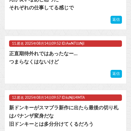
それぞれの仕事してる感じで
返信
11.
匿名
2025年08月14日09:52 ID:AwNTUzNjI
正直期待外れではあったなー…
つまらなくはないけど
返信
12.
匿名
2025年08月14日09:57 ID:kzNjU4MTA
新ドンキーがスマブラ新作に出たら最後の切り札
はバナンザ変身だな
旧ドンキーとは多分分けてくるだろう