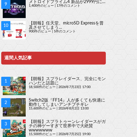
メトロイドプライム4 新品が2999円に…
1,400件のビュー
|
17件のコメント
【朗報】任天堂、microSD Expressを普
及させてしまう…
900件のビュー
|
5件のコメント
週間人気記事
【朗報】スプラレイダース、完全にモン
ハンだと話題に
18,500件のビュー
|
2026年7月23日 17:00
Switch2版『FF14』人が多くても快適に
動作してしまいアンチブチギレ
15,600件のビュー
|
2026年8月2日 13:00
【朗報】スプラトゥーンレイダースがガ
チの神ゲーすぎて世界中で大絶賛
wwwwwww
15,500件のビュー
|
2026年7月25日 19:00