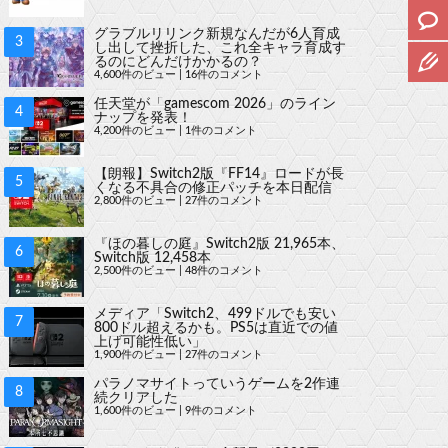
グラブルリリンク新規なんだが6人育成
し出して挫折した、これ全キャラ育成す
るのにどんだけかかるの？
4,600件のビュー
|
16件のコメント
任天堂が「gamescom 2026」のライン
ナップを発表！
4,200件のビュー
|
1件のコメント
【朗報】Switch2版『FF14』ロードが長
くなる不具合の修正パッチを本日配信
2,800件のビュー
|
27件のコメント
『ほの暮しの庭』Switch2版 21,965本、
Switch版 12,458本
2,500件のビュー
|
48件のコメント
メディア「Switch2、499ドルでも安い
800ドル超えるかも。PS5は直近での値
上げ可能性低い」
1,900件のビュー
|
27件のコメント
パラノマサイトっていうゲームを2作連
続クリアした
1,600件のビュー
|
9件のコメント