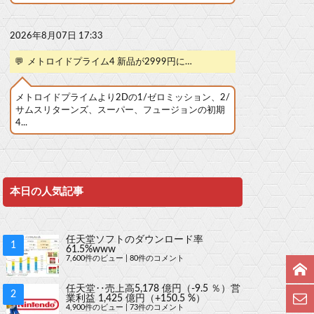
2026年8月07日 17:33
💬
メトロイドプライム4 新品が2999円に…
メトロイドプライムより2Dの1/ゼロミッション、2/
サムスリターンズ、スーパー、フュージョンの初期
4...
本日の人気記事
任天堂ソフトのダウンロード率
61.5%www
7,600件のビュー
|
80件のコメント
任天堂‥売上高5,178 億円（-9.5 ％）営
業利益 1,425 億円（+150.5 %）
4,900件のビュー
|
73件のコメント