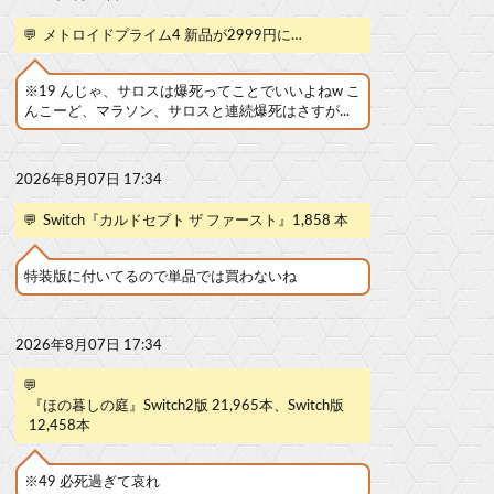
💬
メトロイドプライム4 新品が2999円に…
※19 んじゃ、サロスは爆死ってことでいいよねw こ
んこーど、マラソン、サロスと連続爆死はさすが...
2026年8月07日 17:34
💬
Switch『カルドセプト ザ ファースト』1,858 本
特装版に付いてるので単品では買わないね
2026年8月07日 17:34
💬
『ほの暮しの庭』Switch2版 21,965本、Switch版
12,458本
※49 必死過ぎて哀れ