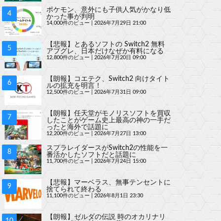
ポケモン、意外にも子供人気がかなり低
かった事が判明
14,000件のビュー
|
2026年7月29日 21:00
【悲報】とあるソフトの Switch2 無料
アプグレ、日本だけなぜか有料になる
12,800件のビュー
|
2026年7月20日 09:00
【朗報】コエテク、Switch2 向けタイト
ルの拡充を明言！
12,500件のビュー
|
2026年7月31日 09:00
【朗報】任天堂がモノリスソフトを買収
したことがゲーム史上最高の神の一手だ
ったと海外で話題に
12,200件のビュー
|
2026年7月27日 13:00
スプラレイダースがSwitch2の性能を一
番活かしたソフトだと話題に
11,700件のビュー
|
2026年7月24日 15:00
【悲報】マーベラス、無事テンセントに
捨てられて終わる
11,100件のビュー
|
2026年8月1日 23:30
【朗報】ゼルダの伝説 時のオカリナリ