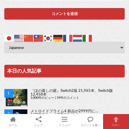
本日の人気記事
『ほの暮しの庭』Switch2版 21,965本、Switch版
12,458本
3,800件のビュー
|
59件のコメント
メトロイドプライム4 新品が2999円に…
3,500件のビュー
|
31件のコメント
ホーム
シェア
メニュー
コメントを書く
TOPへ