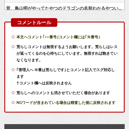
昔、鳥山明がやってたやつのドラゴンの名前わかるやついる？
【艦これ】デイス 他
【艦これ】オオヤマトウサギ 他
本文へコメント｢>>番号｣コメント欄には｢※番号｣
【艦これ】VautourちゃんはE5に入れると強いと聞いたけど どれくらいつよいのかしら
荒らしコメントは無視するようお願いします。荒らしはレス
が返ってくるのを心待ちにしています。無視すれば飽きてい
【艦これ】イベントぼちぼち終わらせてる人増えてるけど、終わったらみんな何してる？
なくなります。
｢管理人へ ※番は荒らしです｣とコメント記入でスグ対応し
【艦これ】水着川内さん 他
ます
【トミカ ジョブレイバー】「ライジングポリスブレイバーZERO デカライドアーマー 黒バイDXセット」【本日発売】他
↑コメント欄へは反映されません
荒らしへのコメントも消させていただく場合があります
【悲報】新たに小売りに届いたPS5の箱にに28年1月に物理ディスク終了しますとの記載が入る
NGワードが含まれている場合は精査した後に反映されます
【ウマ娘】生足ヘソだしマーメイドな水着ダンツ「あぁ～、好き」
GTA6最新映像をネトフリで最速公開するよ！→なぜかXで大炎上中wwwwwwwwwwww