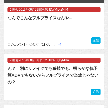
switch2版『Lies of P』、メタスコア86でゲーフリ新作を粉砕
1.
匿名
2018年08月31日07:08 ID:YyNzczMjM
【朗報】冥王計画ゼオライマーさんたった2回のスパロボ参戦で大人気ロボ作品にｗｗ
なんでこんなフルプライスなんや…
【ラブライブ！】「Link！Like！ラブライブ！」運営チームです。【蓮ノ空】他
『ガンタンク』とかいう謎のモビルスーツ他
返信
ニンテンドーダイレクトってやる意味あるの？
このコメントへの反応（1レス）：
※4
マスク 十兆円を失う‥投資家「アメリカ党？バカかコイツw」
2.
匿名
2018年08月31日10:23 ID:A0NjkyMDA
ビットコイン再び1600万円へ。ドル円は147円に
ん？ 別にリメイクでも移植でも、明らかな低予
算ADVでもないからフルプライスで当然じゃない
の？
Powered by livedoor 相互RSS
返信