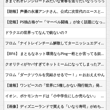
きまぐれオレンジロードみたいな青春を送りたいなっっっっ
【朗報】声優の永瀬アンナさん、公式に次世代のエースとして認められる
【悲報】PS独占格ゲー「マーベル闘魂 」が全く話題になってない
ドラクエの世界ってなんで銃ないの？
フロム「ナイトレインチーム解散してターニッシュエディション完成させました」←これｗｗｗｗ
【BF6】 まともなネット環境ならPing一桁とか言ってる奴たまにいるけどマヌケすぎる
クオリティがヤバすぎてネットミームになってしまったアニメ『ワンダンス』、原作者本人が手描きダンス動画を公開した結果ｗｗｗｗｗｗ
フロム「ダークソウルを完結させるでー！」←おおええやん
【速報】ワンピースの「世界に5種しかない飛行能力」発言の謎が解けるWWW
イオン、ポケモンカードは「小中学生にしか売らない」 転売対策の決断が「素晴らしい」
【画像】ディズニーランドで買える「いなり寿司」がめちゃめちゃ美味しそう