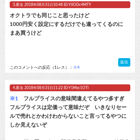
3.
匿名
2018年08月31日10:48 ID:Y0ODc4MTY
オクトラでも同じこと思ったけど
1000円安く設定にするだけでも違ってくるのに
まあ買うけど
返信
このコメントへの反応（1レス）：
※4
4.
匿名
2018年08月31日11:22 ID:Y1Mzc1OTI
※1
フルプライスの意味間違えてるやつ多すぎ
フルプライスは定価って意味だぞ いきなりセー
ルで売れとかわけわからないこと言ってるやつに
しか見えないぞ