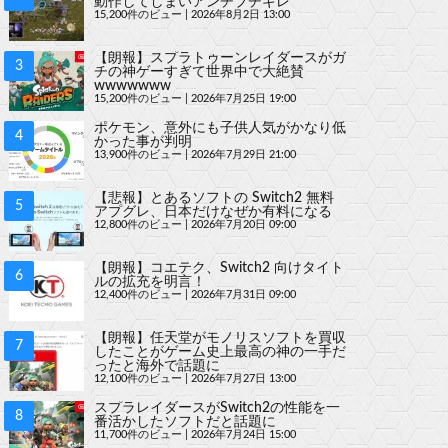
動作してしまいアンチブチギレ
15,200件のビュー
|
2026年8月2日 13:00
【朗報】スプラトゥーンレイダースがガ
チの神ゲーすぎて世界中で大絶賛
wwwwwww
15,200件のビュー
|
2026年7月25日 19:00
ポケモン、意外にも子供人気がかなり低
かった事が判明
13,900件のビュー
|
2026年7月29日 21:00
【悲報】とあるソフトの Switch2 無料
アプグレ、日本だけなぜか有料になる
12,800件のビュー
|
2026年7月20日 09:00
【朗報】コエテク、Switch2 向けタイト
ルの拡充を明言！
12,400件のビュー
|
2026年7月31日 09:00
【朗報】任天堂がモノリスソフトを買収
したことがゲーム史上最高の神の一手だ
ったと海外で話題に
12,100件のビュー
|
2026年7月27日 13:00
スプラレイダースがSwitch2の性能を一
番活かしたソフトだと話題に
11,700件のビュー
|
2026年7月24日 15:00