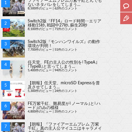
ファイアーエムブレム万紫千紅とんでも
ないネタバレをしてしまう…
8,500件のビュー
|
62件のコメント
Switch2版『FF14』ロード時間‥エリア
移動15秒､戦闘中27秒､蘇生20秒
8,100件のビュー
|
71件のコメント
Switch2版『モンハンワイルズ』の動作
環境が判明！
7,700件のビュー
|
51件のコメント
任天堂、FEの主人公の性別を｢TypeA｣
｢TypeB｣と言ってしまう…
5,400件のビュー
|
94件のコメント
【朗報】任天堂、microSD Expressを普
及させてしまう…
5,300件のビュー
|
24件のコメント
FE万紫千紅、難易度が｢ノーマル｣と｢ハ
ード｣のみの模様
4,800件のビュー
|
35件のコメント
【朗報】『ファイアーエムブレム 万紫
千紅』真の主人公マイユニはキャラメイ