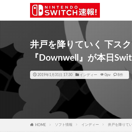
井戸を降りていく 下ス
『Downwell』が本日Swi
2019年1月31日 17:30
インディー
0
pv
8件
ソフト情報
インディー
井戸を降りていく
HOME