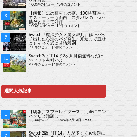
クが可能
4,000件のビュー
|
43件のコメント
【朗報】ほの暮らしの庭、100時間遊べ
てストーリーも面白いスタバレの上位互
換だとまじで好評
4,000件のビュー
|
14件のコメント
Switch『魔法少女ノ魔女裁判』修正パッ
チ出したら別のバグ発生、来週まで直せ
ません→公式に苦情殺到
900件のビュー
|
5件のコメント
Switch2のFF14て2ヶ月月額無料なだけ
でソフト有料かよ
900件のビュー
|
1件のコメント
週間人気記事
【朗報】スプラレイダース、完全にモン
ハンだと話題に
18,500件のビュー
|
2026年7月23日 17:00
Switch2版『FF14』人が多くても快適に