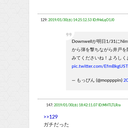
129:
2019/01/30(水) 14:25:12.53 ID:fHeLqO1J0
Downwellが明日1/31にN
から弾を撃ちながら井戸を
みてくださいね！よろしく
pic.twitter.com/EfmBkgUS
— もっぴん (@moppppin)
2
147:
2019/01/30(水) 18:42:11.07 ID:MHTLTLRra
>>129
ガチだった