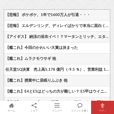
【悲報】 ポケポケ、1年で1600万人が引退・・・
【悲報】 エルデンリング、ディレイばかりで本当に面白くないこのゲーム←賛同の声が多数…
【アイギス】 納涼の浴衣イベ！？マータンとリッチ、エターナーが来る模様！！！
【艦これ】今回のかわいい大賞は決まった
【艦これ】ムラクモウサギ 他
任天堂1Q決算 売上高5,178 億円（-9.5 ％）、営業利益 1,425 億円（+150.5 %）
【艦これ】授業中に居眠りふぶき 他
【艦これ】E4とE5はどっちの方が難しい？ E5甲はウイニングランって聞いたんだけど
【悲報】ぷよぷよ「キャラ可愛いです、頭使います、面白いです」←天下取れなかった理由…
ホーム
シェア
メニュー
コメントを書く
TOPへ
エ〇ゲのHシーンの萎える瞬間3選