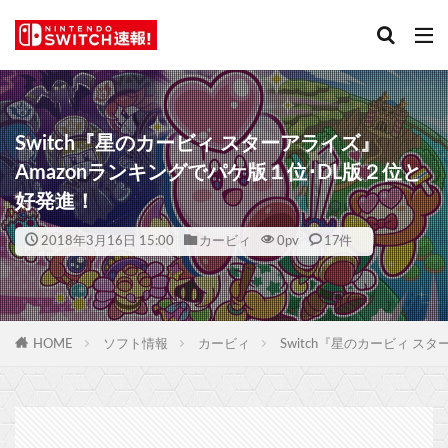
Switch『星のカービィ スターアライズ』
Amazonランキングでパケ版１位･DL版２位と
好発進！
2018年3月16日 15:00
カービィ
0
pv
17件
HOME
ソフト情報
カービィ
Switch『星のカービィ ス