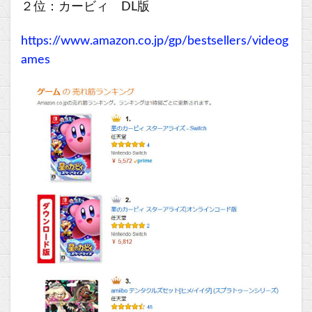
２位：カービィ DL版
https://www.amazon.co.jp/gp/bestsellers/videog
ames