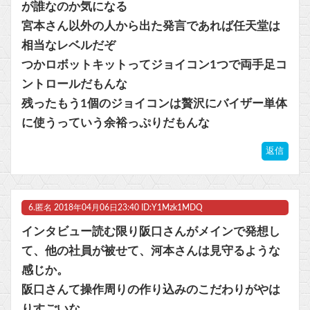
が誰なのか気になる
宮本さん以外の人から出た発言であれば任天堂は
相当なレベルだぞ
つかロボットキットってジョイコン1つで両手足コ
ントロールだもんな
残ったもう1個のジョイコンは贅沢にバイザー単体
に使うっていう余裕っぷりだもんな
返信
6.
匿名
2018年04月06日23:40 ID:Y1Mzk1MDQ
インタビュー読む限り阪口さんがメインで発想し
て、他の社員が被せて、河本さんは見守るような
感じか。
阪口さんて操作周りの作り込みのこだわりがやは
りすごいな。