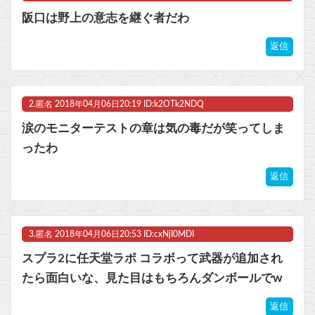
実際『ゼルダ 時オカ』→『風タク』の時の空気感を知りたい
阪口は野上の意志を継ぐ者だわ
『みんなのGOLF WORLD』改善に向けてアプデ計画
返信
【フレームアームズ・ガール】「ミヅキ School Swimsuits ホワイトVer.」プラモデル【明日予約開始】他
【FF14】☆24フル装備高揚侍さん、クレセントアイル北征編CEをたった20秒で討伐してしまう【動画】
2.
匿名
2018年04月06日20:19 ID:k2OTk2NDQ
マスク 十兆円を失う‥投資家「アメリカ党？バカかコイツw」
涙のモニターテストの章は気の毒だが笑ってしま
ったわ
ビットコイン再び1600万円へ。ドル円は147円に
返信
Powered by livedoor 相互RSS
3.
匿名
2018年04月06日20:53 ID:cxNjI0MDI
スプラ2に任天堂ラボ コラボって武器が追加され
たら面白いな、見た目はもちろんダンボールでw
返信