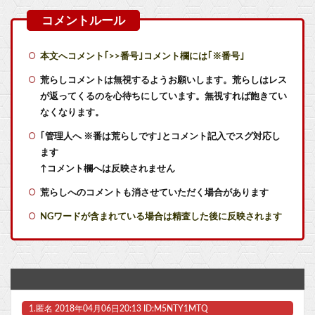
ハンティングシム『Way of the Hunter 2』9/29発売決定＆PSStoreでプレオーダー可能に—デラックス版は24時間早期アクセス、前作購入者は10％割引も
【画像】漫画家あだち充、タッチの告白シーンから40年記念で自分自身が浅倉南になりきり投稿
本文へコメント｢>>番号｣コメント欄には｢※番号｣
【艦これ】てーいとーくさんっ♪ 他
荒らしコメントは無視するようお願いします。荒らしはレス
が返ってくるのを心待ちにしています。無視すれば飽きてい
【艦これ】でもイベントのたびに思うんだ 空母機動部隊ってクソだわ！
なくなります。
｢管理人へ ※番は荒らしです｣とコメント記入でスグ対応し
【艦これ】ひみつの通り道 他
ます
国内スイッチ2普及ペース深刻。販売不振だった3DSに負けそう
↑コメント欄へは反映されません
荒らしへのコメントも消させていただく場合があります
【動画】懲役7年を求刑されたジャンポケ斉藤さん、変わり果てた姿で発見される・・・
NGワードが含まれている場合は精査した後に反映されます
【画像】へずま議員、被災地でめちゃくちゃ働いて老人たちを笑顔にしてしまうwwwwwwwwwwwwwwww他
今更「トリコ」読み始めたんだけど、見た目に反して小松すごいヤツじゃない？？
【ラブライブ！】私のことになると饒舌になっちゃう花帆先輩【蓮ノ空】他
1.
匿名
2018年04月06日20:13 ID:M5NTY1MTQ