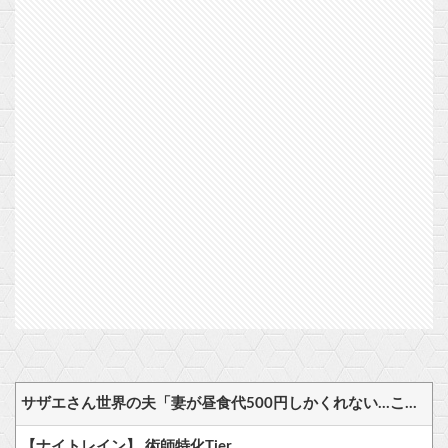
サザエさん世界の夫「妻が昼食代500円しかくれない…この弁当屋、500円で売っている！その上店員さんも美人だ！毎日行こう！」
【ナイトレイン】 術師特化Tier