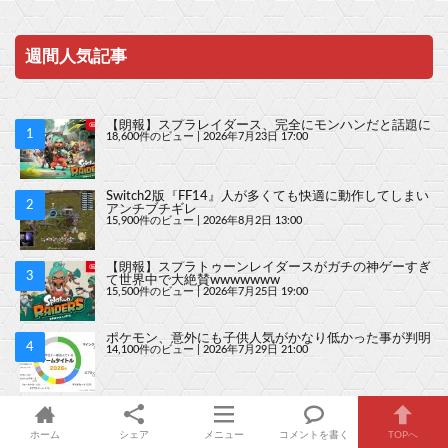
週間人気記事
【朗報】スプラレイダース、完全にモンハンだと話題に
18,600件のビュー
|
2026年7月23日 17:00
Switch2版『FF14』人が多くても快適に動作してしまい
アンチブチギレ
15,900件のビュー
|
2026年8月2日 13:00
【朗報】スプラトゥーンレイダースがガチの神ゲーすぎ
て世界中で大絶賛wwwwwww
15,500件のビュー
|
2026年7月25日 19:00
ポケモン、意外にも子供人気がかなり低かった事が判明
14,100件のビュー
|
2026年7月29日 21:00
【悲報】とあるソフトの Switch2 無料アプグレ、日本だ
けなぜか有料になる
12,800件のビュー
|
2026年7月20日 09:00
ホーム
シェア
メニュー
コメントを書く
TOPへ