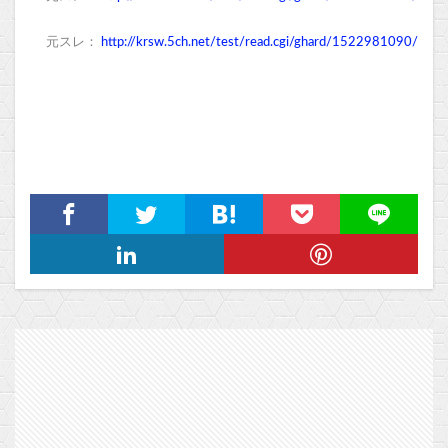
元スレ：
http://krsw.5ch.net/test/read.cgi/ghard/1522981090/