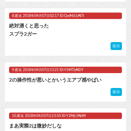
8.
匿名
2018年04月07日02:17 ID:QwMzUzNTI
絶対湧くと思った
スプラ2ガー
返信
9.
匿名
2018年04月07日13:21 ID:Y5MTIzNDY
2の操作性が悪いとかいうエアプ感やばい
返信
10.
匿名
2018年04月07日13:50 ID:Y2Mjc5NzM
まあ実際2は微妙だしな