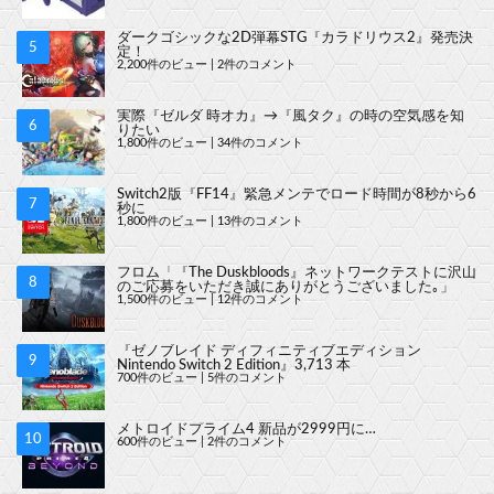
ダークゴシックな2D弾幕STG『カラドリウス2』発売決
定！
2,200件のビュー
|
2件のコメント
実際『ゼルダ 時オカ』→『風タク』の時の空気感を知
りたい
1,800件のビュー
|
34件のコメント
Switch2版『FF14』緊急メンテでロード時間が8秒から6
秒に
1,800件のビュー
|
13件のコメント
フロム「『The Duskbloods』ネットワークテストに沢山
のご応募をいただき誠にありがとうございました｡」
1,500件のビュー
|
12件のコメント
『ゼノブレイド ディフィニティブエディション
Nintendo Switch 2 Edition』3,713 本
700件のビュー
|
5件のコメント
メトロイドプライム4 新品が2999円に…
600件のビュー
|
2件のコメント