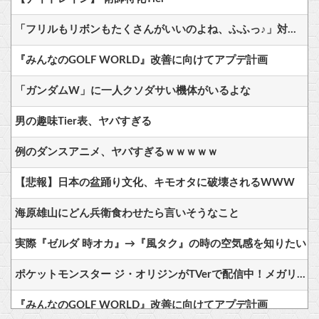
「フリルもリボンもたくさんがいいのよね、ふふっ♪」対魔忍RPG・新イベント『バニーとヨミハラクライシス』
『みんなのGOLF WORLD』改善に向けてアプデ計画
「ガンダムW」に一人クソダサい機体がいるよな
男の趣味Tier表、ヤバすぎる
例のダンスアニメ、ヤバすぎるｗｗｗｗｗ
【悲報】日本の盆踊り文化、キモオタに破壊されるWWW
海原雄山にどん兵衛食わせたら言いそうなこと
実際『ゼルダ 時オカ』→『風タク』の時の空気感を知りたい
ポケットモンスター ジ・オリジンがTVerで配信中！メガリザードンXが初お披露目された作品
『みんなのGOLF WORLD』改善に向けてアプデ計画