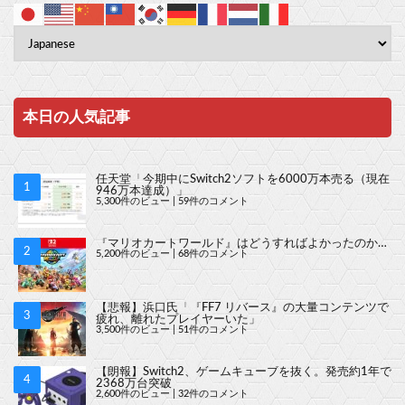
本日の人気記事
任天堂「今期中にSwitch2ソフトを6000万本売る（現在
946万本達成）」
5,300件のビュー
|
59件のコメント
『マリオカートワールド』はどうすればよかったのか…
5,200件のビュー
|
68件のコメント
【悲報】浜口氏「『FF7 リバース』の大量コンテンツで
疲れ、離れたプレイヤーいた」
3,500件のビュー
|
51件のコメント
【朗報】Switch2、ゲームキューブを抜く。発売約1年で
2368万台突破
2,600件のビュー
|
32件のコメント