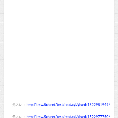
元スレ：
http://krsw.5ch.net/test/read.cgi/ghard/1522951949/
元スレ：
http://krsw.5ch.net/test/read.cgi/ghard/1522977750/