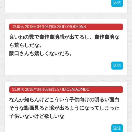
返信
12.
匿名
2018年04月08日08:28 ID:Y4ODE0NzI
良いねの数で自作自演感が出てるし、自作自演な
ら荒らしだな。
阪口さんも嬉しくないだろ。
返信
13.
匿名
2018年04月08日13:57 ID:Q2NDg3MDQ
なんか知らんけどこういう子供向けの明るい面白
そうな動画見ると涙が出るようになってしまった
子供いないけど欲しいな
返信