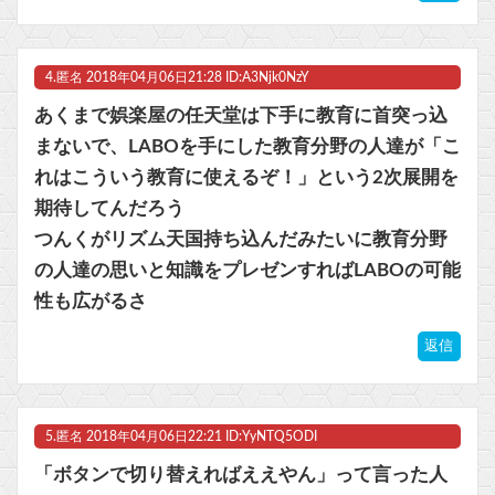
4.
匿名
2018年04月06日21:28 ID:A3Njk0NzY
あくまで娯楽屋の任天堂は下手に教育に首突っ込
まないで、LABOを手にした教育分野の人達が「こ
れはこういう教育に使えるぞ！」という2次展開を
期待してんだろう
つんくがリズム天国持ち込んだみたいに教育分野
の人達の思いと知識をプレゼンすればLABOの可能
性も広がるさ
返信
5.
匿名
2018年04月06日22:21 ID:YyNTQ5ODI
「ボタンで切り替えればええやん」って言った人