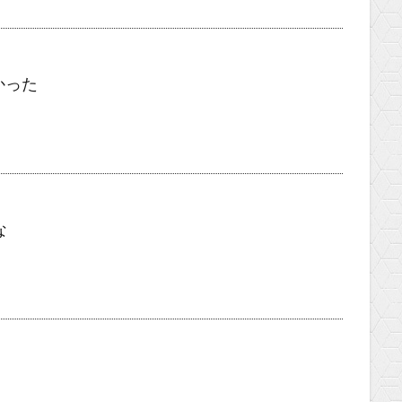
かった
な