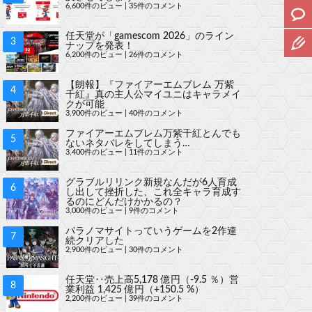
6,600件のビュー
|
35件のコメント
任天堂が「gamescom 2026」のライン
ナップを発表！
6,200件のビュー
|
26件のコメント
【朗報】『ファイアーエムブレム 万紫
千紅』真の主人公マイユニはキャラメイ
クが可能
3,900件のビュー
|
40件のコメント
ファイアーエムブレム万紫千紅とんでも
ないネタバレをしてしまう…
3,400件のビュー
|
11件のコメント
グラブルリリンク新規なんだが6人育成
し出して挫折した、これ全キャラ育成す
るのにどんだけかかるの？
3,000件のビュー
|
9件のコメント
パラノマサイトっていうゲームを2作連
続クリアした
2,900件のビュー
|
30件のコメント
任天堂‥売上高5,178 億円（-9.5 ％）営
業利益 1,425 億円（+150.5 %）
2,200件のビュー
|
39件のコメント