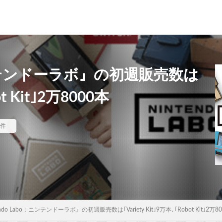
：ニンテンドーラボ』の初週販売数は
ot Kit｣2万8000本
2件
endo Labo：ニンテンドーラボ』の初週販売数は｢Variety Kit｣9万本､｢Robot Kit｣2万8