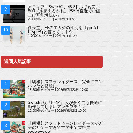
メディア「Switch2、499ドルでも安い
800ドル超えるかも。PS5は直近での値
上げ可能性低い」
2,000件のビュー
|
45件のコメント
任天堂、FEの主人公の性別を｢TypeA｣
｢TypeB｣と言ってしまう…
1,900件のビュー
|
29件のコメント
週間人気記事
【朗報】スプラレイダース、完全にモン
ハンだと話題に
18,500件のビュー
|
2026年7月23日 17:00
Switch2版『FF14』人が多くても快適に
動作してしまいアンチブチギレ
15,500件のビュー
|
2026年8月2日 13:00
【朗報】スプラトゥーンレイダースがガ
チの神ゲーすぎて世界中で大絶賛
wwwwwww