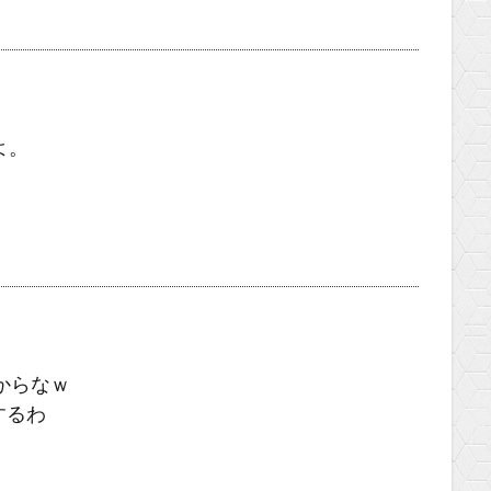
よ。
からなｗ
するわ