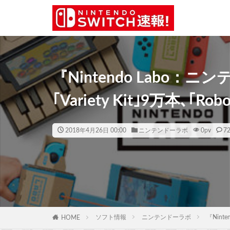
『Nintendo Labo
｢Variety Kit｣9万本､｢Rob
2018年4月26日 00:00
ニンテンドーラボ
0
pv
7
ソフト情報
ニンテンドーラボ
『Nint
HOME