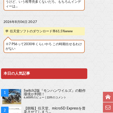
うけど、いう程専売多くないだろ。もちろんインデ
ィーは...
2026年8月06日 20:27
💬
任天堂ソフトのダウンロード率61.5%www
※7 PS6って2030年くらいやろ この時期出せるわけ
がない
本日の人気記事
Switch2版『モンハンワイルズ』の動作
環境が判明！
6,600件のビュー
|
22件のコメント
【朗報】任天堂、microSD Expressを普
及させてしまう…