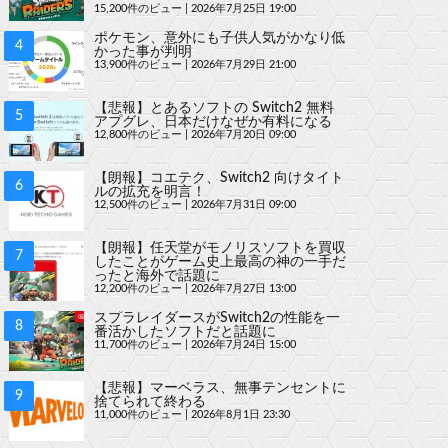
15,200件のビュー
|
2026年7月25日 19:00
ポケモン、意外にも子供人気がかなり低
かった事が判明
13,900件のビュー
|
2026年7月29日 21:00
【悲報】とあるソフトの Switch2 無料
アプグレ、日本だけなぜか有料になる
12,800件のビュー
|
2026年7月20日 09:00
【朗報】コエテク、Switch2 向けタイト
ルの拡充を明言！
12,500件のビュー
|
2026年7月31日 09:00
【朗報】任天堂がモノリスソフトを買収
したことがゲーム史上最高の神の一手だ
ったと海外で話題に
12,200件のビュー
|
2026年7月27日 13:00
スプラレイダースがSwitch2の性能を一
番活かしたソフトだと話題に
11,700件のビュー
|
2026年7月24日 15:00
【悲報】マーベラス、無事テンセントに
捨てられて終わる
11,000件のビュー
|
2026年8月1日 23:30