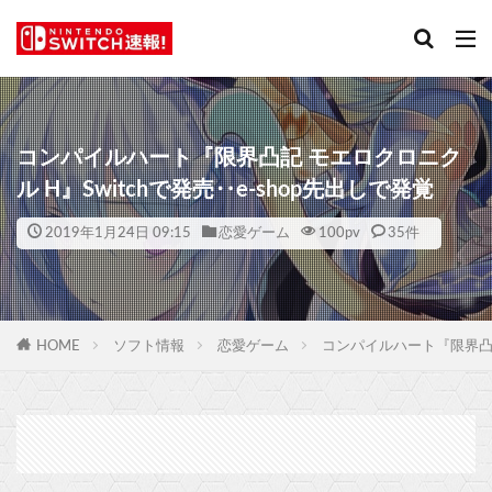
コンパイルハート『限界凸記 モエロクロニク
ル H』Switchで発売‥e-shop先出しで発覚
2019年1月24日 09:15
恋愛ゲーム
100
pv
35件
HOME
ソフト情報
恋愛ゲーム
コンパイルハート『限界凸記 