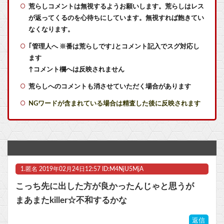
【艦これ】軽空母混成の潜水マスって陣形なんにしてますの？？？
荒らしコメントは無視するようお願いします。荒らしはレス
が返ってくるのを心待ちにしています。無視すれば飽きてい
【艦これ】ジャージ鹿島 他
なくなります。
｢管理人へ ※番は荒らしです｣とコメント記入でスグ対応し
【艦これ】E5クリアした人に聞きたいんだけど基地航空の熟練度どうしてた？
ます
【艦これ】今回のかわいい大賞は決まった
↑コメント欄へは反映されません
荒らしへのコメントも消させていただく場合があります
【艦これ】ムラクモウサギ 他
NGワードが含まれている場合は精査した後に反映されます
釘宮理恵の声聞くだけでムクムクするんだが？他
映画『スパイダーマンBND』上映中にヤバすぎるオナラをかました人のせいで観客が避難する事件が発生
【ラブライブ！】小原鞠莉にファブリーズぶっかけられたい【Aqours】他
1.
匿名
2019年02月24日12:57 ID:M4NjU5MjA
【スパロボ】エリクト「僕がラスボス一つ前の版権キャラ最後の敵ってちょっと荷が重すぎない？」
こっち先に出した方が良かったんじゃと思うが
【GジェネE】ケンタウロス形態も耐久なんですか？？？他
まあまたkiller☆不和するかな
【呪術廻戦】禪院直哉と真人って、性格も作中での行いも末路も似たような二人なのに人気に差があるのが納得いかない！！
返信