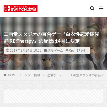
工画堂スタジオの百合ゲー『白衣性恋愛症候
群 RE:Therapy』の配信は4月に決定
2019年2月24日 10:25
恋愛ゲーム
0
pv
5件
HOME
ソフト情報
恋愛ゲーム
工画堂スタジオの百合ゲー『