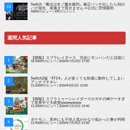
Switch『魔法少女ノ魔女裁判』修正パッチ出したら別の
バグ発生、来週まで直せません→公式に苦情殺到
900件のビュー
|
4件のコメント
週間人気記事
【朗報】スプラレイダース、完全にモンハンだと話題に
18,500件のビュー
|
2026年7月23日 17:00
Switch2版『FF14』人が多くても快適に動作してしまい
アンチブチギレ
15,200件のビュー
|
2026年8月2日 13:00
【朗報】スプラトゥーンレイダースがガチの神ゲーすぎ
て世界中で大絶賛wwwwwww
15,200件のビュー
|
2026年7月25日 19:00
ポケモン、意外にも子供人気がかなり低かった事が判明
13,900件のビュー
|
2026年7月29日 21:00