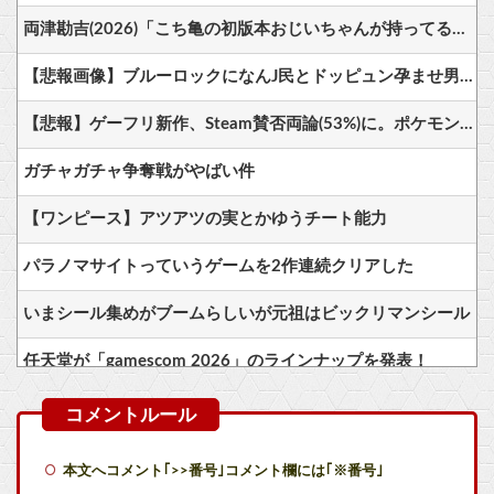
両津勘吉(2026)「こち亀の初版本おじいちゃんが持ってるかもしれないよ！内容は変わらないからね！」
【悲報画像】ブルーロックになんJ民とドッピュン孕ませ男登場www
【悲報】ゲーフリ新作、Steam賛否両論(53%)に。ポケモンで磨いた技術力…
ガチャガチャ争奪戦がやばい件
【ワンピース】アツアツの実とかゆうチート能力
パラノマサイトっていうゲームを2作連続クリアした
いまシール集めがブームらしいが元祖はビックリマンシール
任天堂が「gamescom 2026」のラインナップを発表！
【遊戯王】ヤドカリューで900レス目指すスレ
ドラクエ13以降のキャラデザは誰が相応しい？
本文へコメント｢>>番号｣コメント欄には｢※番号｣