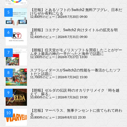
【悲報】とあるソフトの Switch2 無料アプグレ、日本だ
けなぜか有料になる
12,800件のビュー
|
2026年7月20日 09:00
【朗報】コエテク、Switch2 向けタイトルの拡充を明
言！
12,400件のビュー
|
2026年7月31日 09:00
【朗報】任天堂がモノリスソフトを買収したことがゲー
ム史上最高の神の一手だったと海外で話題に
12,100件のビュー
|
2026年7月27日 13:00
スプラレイダースがSwitch2の性能を一番活かしたソフ
トだと話題に
11,700件のビュー
|
2026年7月24日 15:00
【朗報】ゼルダの伝説 時のオカリナリメイク「時を越
えて、蘇る」
10,800件のビュー
|
2026年7月26日 19:00
【悲報】マーベラス、無事テンセントに捨てられて終わ
る
10,800件のビュー
|
2026年8月1日 23:30