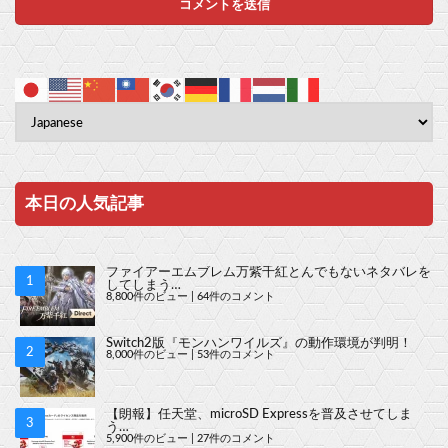
本日の人気記事
ファイアーエムブレム万紫千紅とんでもないネタバレを
してしまう…
8,800件のビュー
|
64件のコメント
Switch2版『モンハンワイルズ』の動作環境が判明！
8,000件のビュー
|
53件のコメント
【朗報】任天堂、microSD Expressを普及させてしま
う…
5,900件のビュー
|
27件のコメント