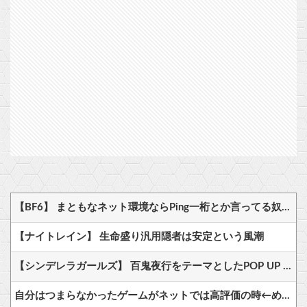
【BF6】 まともなネット環境ならPing一桁とか言ってる奴たまにいるけどマヌケすぎる
【ナイトレイン】 生命盛り汎用隠者は安定という風潮
【シンデレラガールズ】 百鬼夜行をテーマとしたPOP UP SHOPが東京・大阪にて開催
自分はつまらなかったゲームがネットでは高評価の時←めちゃくちゃムカつくよな