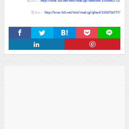
元スレ：
http://rosie.5ch.net/test/read.cgi/famicom/1550481772/
元スレ：
http://krsw.5ch.net/test/read.cgi/ghard/1550756777/