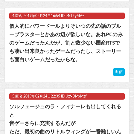
4.
匿名
2019年02月24日16:54 ID:IzNTEyMA=
個人的にパワードールよりそいつの先の話のブル
ーブラスターとかあの辺が欲しいな。あれPCのみ
のゲームだったんだが、割と数少ない国産RTSで
も凄い出来良かったゲームだったし、ストーリー
も面白いゲームだったからな。
返信
5.
匿名
2019年02月24日22:35 ID:UzNDMxMzY
ソルフェージュのラ・フィナーレも出してくれる
と
音ゲーさらに充実するんだが
ただ、最初の曲のリトルウィングが一番難しいん