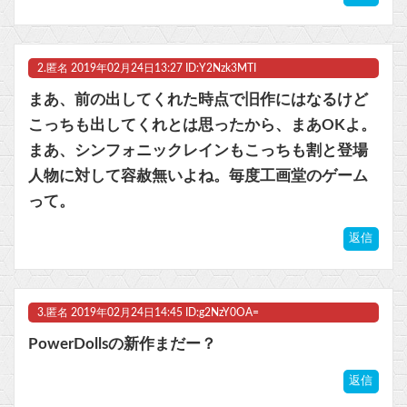
【ポケモンGO】リモート交換って 大半が交換レート合わせない奴多くね？
2.
匿名
2019年02月24日13:27 ID:Y2Nzk3MTI
マスク 十兆円を失う‥投資家「アメリカ党？バカかコイツw」
まあ、前の出してくれた時点で旧作にはなるけど
ビットコイン再び1600万円へ。ドル円は147円に
こっちも出してくれとは思ったから、まあOKよ。
まあ、シンフォニックレインもこっちも割と登場
人物に対して容赦無いよね。毎度工画堂のゲーム
って。
Powered by livedoor 相互RSS
返信
3.
匿名
2019年02月24日14:45 ID:g2NzY0OA=
PowerDollsの新作まだー？
返信