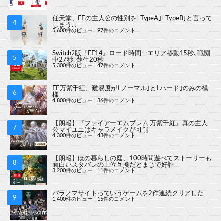
任天堂、FEの主人公の性別を｢TypeA｣｢TypeB｣と言って
しまう…
5,600件のビュー
|
97件のコメント
Switch2版『FF14』ロード時間‥エリア移動15秒､戦闘
中27秒､蘇生20秒
5,300件のビュー
|
47件のコメント
FE万紫千紅、難易度が｢ノーマル｣と｢ハード｣のみの模
様
4,800件のビュー
|
36件のコメント
【朗報】『ファイアーエムブレム 万紫千紅』真の主人
公マイユニはキャラメイクが可能
4,300件のビュー
|
43件のコメント
【朗報】ほの暮らしの庭、100時間遊べてストーリーも
面白いスタバレの上位互換だとまじで好評
3,200件のビュー
|
11件のコメント
パラノマサイトっていうゲームを2作連続クリアした
1,400件のビュー
|
15件のコメント