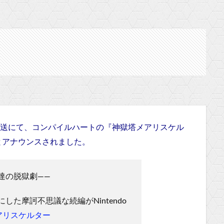
生放送にて、コンパイルハートの『神獄塔メアリスケル
定したとアナウンスされました。
達の脱獄劇――
た摩訶不思議な続編がNintendo
アリスケルター