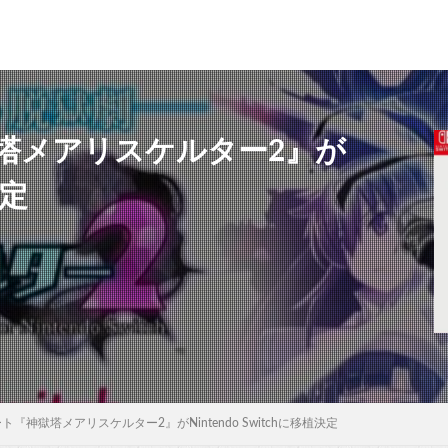
塔メアリスケルター2』が
決定
『神獄塔メアリスケルター2』がNintendo Switchに移植決定