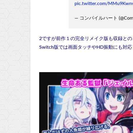
pic.twitter.com/MMu9Kwnv
— コンパイルハート (@Compi
2ですが前作１の完全リメイク版も収録との
Switch版では画面タッチやHD振動にも対