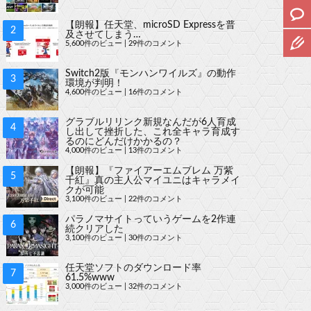
【朗報】任天堂、microSD Expressを普
及させてしまう…
5,600件のビュー
|
29件のコメント
Switch2版『モンハンワイルズ』の動作
環境が判明！
4,600件のビュー
|
16件のコメント
グラブルリリンク新規なんだが6人育成
し出して挫折した、これ全キャラ育成す
るのにどんだけかかるの？
4,000件のビュー
|
13件のコメント
【朗報】『ファイアーエムブレム 万紫
千紅』真の主人公マイユニはキャラメイ
クが可能
3,100件のビュー
|
22件のコメント
パラノマサイトっていうゲームを2作連
続クリアした
3,100件のビュー
|
30件のコメント
任天堂ソフトのダウンロード率
61.5%www
3,000件のビュー
|
32件のコメント