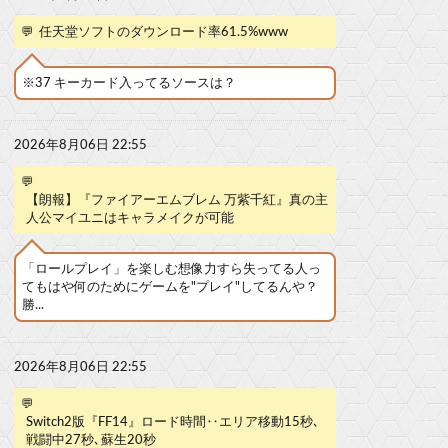
💬
任天堂ソフトのダウンロード率61.5%www
※37 キーカード入ってるソースは？
2026年8月06日 22:55
💬
【朗報】『ファイアーエムブレム 万紫千紅』真の主
人公マイユニはキャラメイクが可能
「ロールプレイ」を楽しむ想像力すら失ってる人っ
てもはや何のためにゲームを"プレイ"してるんや？
勝...
2026年8月06日 22:55
💬
Switch2版『FF14』ロード時間‥エリア移動15秒､
戦闘中27秒､蘇生20秒