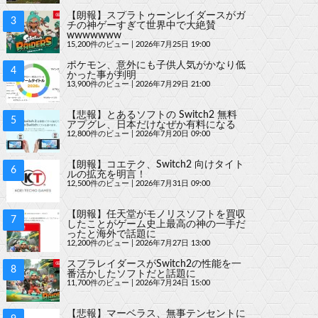
【朗報】スプラトゥーンレイダースがガ
チの神ゲーすぎて世界中で大絶賛
wwwwwww
15,200件のビュー
|
2026年7月25日 19:00
ポケモン、意外にも子供人気がかなり低
かった事が判明
13,900件のビュー
|
2026年7月29日 21:00
【悲報】とあるソフトの Switch2 無料
アプグレ、日本だけなぜか有料になる
12,800件のビュー
|
2026年7月20日 09:00
【朗報】コエテク、Switch2 向けタイト
ルの拡充を明言！
12,500件のビュー
|
2026年7月31日 09:00
【朗報】任天堂がモノリスソフトを買収
したことがゲーム史上最高の神の一手だ
ったと海外で話題に
12,200件のビュー
|
2026年7月27日 13:00
スプラレイダースがSwitch2の性能を一
番活かしたソフトだと話題に
11,700件のビュー
|
2026年7月24日 15:00
【悲報】マーベラス、無事テンセントに