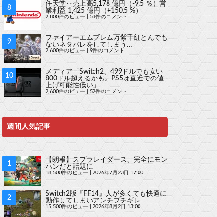
任天堂‥売上高5,178 億円（-9.5 ％）営
業利益 1,425 億円（+150.5 %）
2,800件のビュー
|
53件のコメント
ファイアーエムブレム万紫千紅とんでも
ないネタバレをしてしまう…
2,600件のビュー
|
9件のコメント
メディア「Switch2、499ドルでも安い
800ドル超えるかも。PS5は直近での値
上げ可能性低い」
2,600件のビュー
|
52件のコメント
週間人気記事
【朗報】スプラレイダース、完全にモン
ハンだと話題に
18,500件のビュー
|
2026年7月23日 17:00
Switch2版『FF14』人が多くても快適に
動作してしまいアンチブチギレ
15,500件のビュー
|
2026年8月2日 13:00