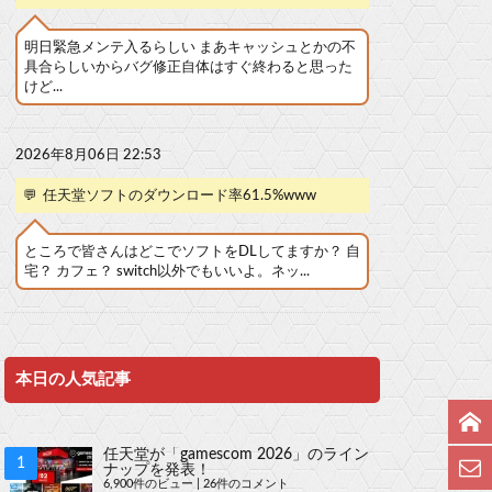
明日緊急メンテ入るらしい まあキャッシュとかの不
具合らしいからバグ修正自体はすぐ終わると思った
けど...
2026年8月06日 22:53
💬
任天堂ソフトのダウンロード率61.5%www
ところで皆さんはどこでソフトをDLしてますか？ 自
宅？ カフェ？ switch以外でもいいよ。ネッ...
本日の人気記事
任天堂が「gamescom 2026」のライン
ナップを発表！
6,900件のビュー
|
26件のコメント