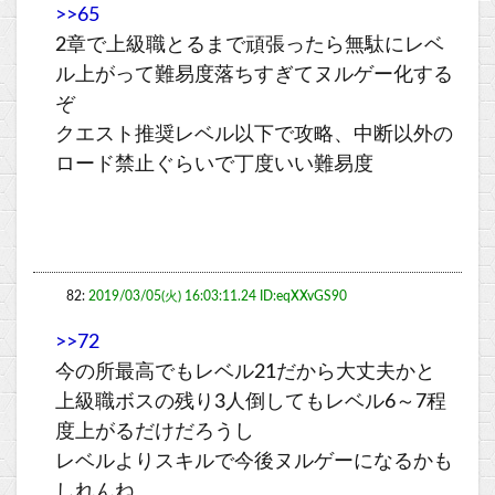
>>65
2章で上級職とるまで頑張ったら無駄にレベ
ル上がって難易度落ちすぎてヌルゲー化する
ぞ
クエスト推奨レベル以下で攻略、中断以外の
ロード禁止ぐらいで丁度いい難易度
82:
2019/03/05(火) 16:03:11.24 ID:eqXXvGS90
>>72
今の所最高でもレベル21だから大丈夫かと
上級職ボスの残り3人倒してもレベル6～7程
度上がるだけだろうし
レベルよりスキルで今後ヌルゲーになるかも
しれんね