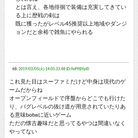
とは言え、各地徘徊で装備は充実してきてい
る上に歴戦の剣は
既に獲ったがレベル45推奨以上地域やダンジ
ョンだと余裕で雑魚にやられる
68:
2019/03/05(火) 14:05:33.48 ID:9eP9B9pI0
これ見た目はスーファミだけど中身は現代のゲ
ームだからね
オープンフィールドで序盤からどこでも行けた
り、バグレベルの抜け道が用意されていたりあ
る意味botwに近いゲーム
ただの懐古趣味だと思ってるやつは間違いなく
やってない