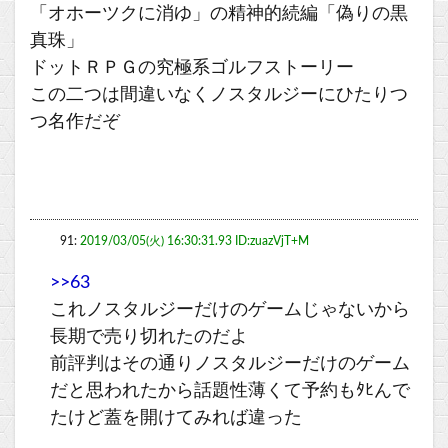
「オホーツクに消ゆ」の精神的続編「偽りの黒
真珠」
ドットＲＰＧの究極系ゴルフストーリー
この二つは間違いなくノスタルジーにひたりつ
つ名作だぞ
91:
2019/03/05(火) 16:30:31.93 ID:zuazVjT+M
>>63
これノスタルジーだけのゲームじゃないから
長期で売り切れたのだよ
前評判はその通りノスタルジーだけのゲーム
だと思われたから話題性薄くて予約もﾀﾋんで
たけど蓋を開けてみれば違った