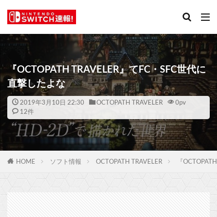
『OCTOPATH TRAVELER』てFC・SFC世代に
直撃したよな
2019年3月10日 22:30
OCTOPATH TRAVELER
0
pv
12件
HOME
ソフト情報
OCTOPATH TRAVELER
『OCTOPAT