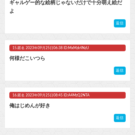
ギャルゲー的な絵柄じゃないだけで十分萌え絵だ
よ
返信
15.
匿名
2023年09月25日06:38 ID:MxMzk4NzU
何様だこいつら
返信
16.
匿名
2023年09月25日08:45 ID:A4MzQ2NTA
俺はじめんが好き
返信