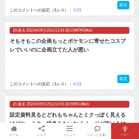
返信
このコメントへの反応（1レス）：
※25
20.
匿名
2023年09月25日13:56 ID:U3NTM5NzU
そもそもこの企画もっとポケモンに寄せたコスプ
レでいいのに企画立てた人が悪い
返信
このコメントへの反応（1レス）：
※22
21.
匿名
2023年09月25日14:55 ID:I1MTc0NzU
設定資料見るとどれもちゃんとミクっぽく見える
けどね。ミク＝緑色みたいなイメージが強い人は
違和感感じやすいかも。公式でも桜や雪とかある
ホーム
シェア
メニュー
コメントを書く
TOPへ