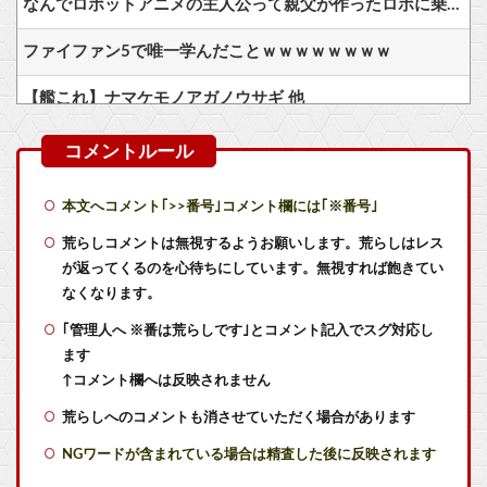
なんでロボットアニメの主人公って親父が作ったロボに乗ることが多いの？
ファイファン5で唯一学んだことｗｗｗｗｗｗｗｗ
【艦これ】ナマケモノアガノウサギ 他
【艦これ】てーいとーくさんっ♪ 他
【艦これ】競泳水着いんのかよ
本文へコメント｢>>番号｣コメント欄には｢※番号｣
【艦これ】でもイベントのたびに思うんだ 空母機動部隊ってクソだわ！
荒らしコメントは無視するようお願いします。荒らしはレス
が返ってくるのを心待ちにしています。無視すれば飽きてい
【艦これ】ひみつの通り道 他
なくなります。
｢管理人へ ※番は荒らしです｣とコメント記入でスグ対応し
『マリオカートワールド』はどうすればよかったのか…
ます
【ウマ娘】これは掛かってますね… トレーナーが無事だといいのですが…
↑コメント欄へは反映されません
荒らしへのコメントも消させていただく場合があります
ゴマゾウってよく見たら結構可愛くない？
NGワードが含まれている場合は精査した後に反映されます
【悲報】『ファイアーエムブレム暁の女神』、何故か語られない