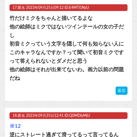
17.
匿名
2023年09月25日09:12 ID:E4MTI1NzU
竹だけミクをちゃんと描いてるよな
他の絵師はミクではないツインテールの女の子だ
し
初音ミクっていう文字を隠して何も知らない人に
このキャラなんですか？って聞いて初音ミクです
って答えられないとダメだと思う
他の絵師はそれが出来てないわ。画力以前の問題
だね
返信
18.
匿名
2023年09月25日12:41 ID:Q0MDIyMjU
※12
逆にストレート過ぎて滑ってるって言ってるん