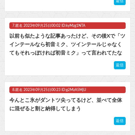
返信
7.
匿名
2023年09月25日00:02 ID:kyMzg1NTA
以前も似たような記事あったけど、その後Xで「ツ
インテールなら初音ミク、ツインテールじゃなく
てもそれっぽければ初音ミク」って言われてたな
返信
8.
匿名
2023年09月25日00:23 ID:g2MzA5MjU
今んとこ氷がダントツ尖ってるけど、並べて全体
に混ぜると割と納得してしまう
返信