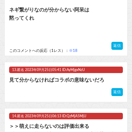
ネギ繋がりなのが分からない阿呆は
黙ってくれ
返信
このコメントへの反応（1レス）：
※18
13.
匿名
2023年09月25日05:41 ID:AyMjgxNzU
見て分からなければコラボの意味ないだろ
返信
14.
匿名
2023年09月25日06:13 ID:QzMjA5MjU
＞＞萌えに走らないのは評価出来る