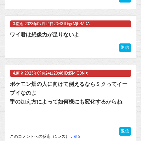
3.
匿名
2023年09月24日23:43 ID:gxMjEzMDA
ワイ君は想像力が足りないよ
返信
4.
匿名
2023年09月24日23:48 ID:I5MjQ0Njg
ポケモン畑の人に向けて例えるならミクってイー
ブイなのよ
手の加え方によって如何様にも変化するからね
返信
このコメントへの反応（1レス）：
※5