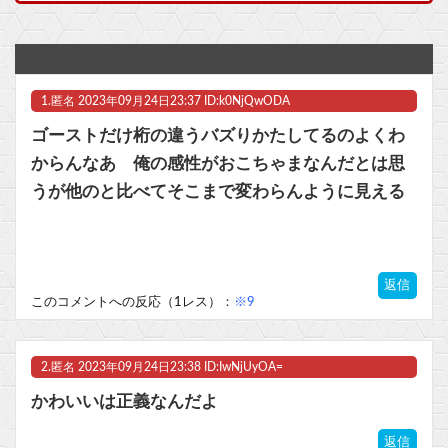
【衝撃】2026年新オリキャラ29体一覧公開！限定17体でガチャの質が
【ラブライブ！】【画像】恋ちゃんのカードを求めMELLOW MOMENTの箱を剥く【Liella!】他
1.
匿名
2023年09月24日23:37 ID:k0NjQwODA
IT業界、「未経験者は要らない、経験者はいない」の地獄絵図にwww
ゴーストだけ桁の違うバズりかたしてるのよくわ
【NEEDY GIRL OVERDOSE】グッスマ「超絶最かわてんしちゃん Anniversary Party Ver.」フィギュア【明日発売！】他
からんなあ 俺の感性がおこちゃまなんだとは思
うが他のと比べてそこまで変わらんように見える
【ラブライブ！】【画像】ちょっと泉? あれ泉じゃない…誰？【いきづらい部！】他
【ウマ娘】コミケで配布予定だった非公式グッズ「オグリキャップタマモクロスアクリル定規」意外(?)な落とし穴により配布を撤回することに…
返信
マスク 十兆円を失う‥投資家「アメリカ党？バカかコイツw」
このコメントへの反応（1レス）：
※9
ビットコイン再び1600万円へ。ドル円は147円に
2.
匿名
2023年09月24日23:38 ID:IwNjUyOA=
かわいいは正義なんだよ
Powered by livedoor 相互RSS
返信