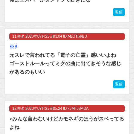
返信
11.
匿名
2023年09月25日01:04 ID:MzOTIxNzU
※9
元スレで言われてる「電子の亡霊」感いいよね
ゴーストルールってミクの曲に出てきそうな感じ
があるのもいい
返信
12.
匿名
2023年09月25日05:24 ID:k5MTcyMDA
>みんな言わないけどカモネギのほうがスベってる
よね