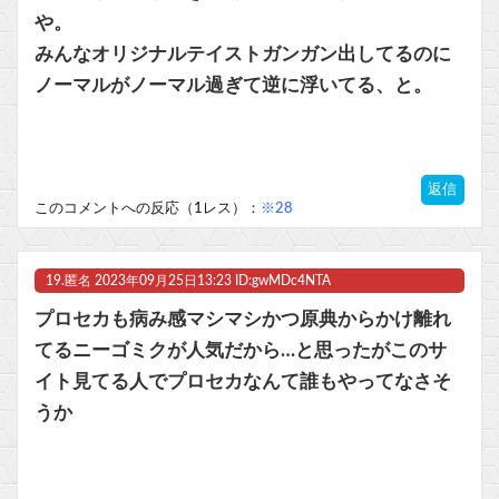
や。
みんなオリジナルテイストガンガン出してるのに
ノーマルがノーマル過ぎて逆に浮いてる、と。
返信
このコメントへの反応（1レス）：
※28
19.
匿名
2023年09月25日13:23 ID:gwMDc4NTA
プロセカも病み感マシマシかつ原典からかけ離れ
てるニーゴミクが人気だから…と思ったがこのサ
イト見てる人でプロセカなんて誰もやってなさそ
うか