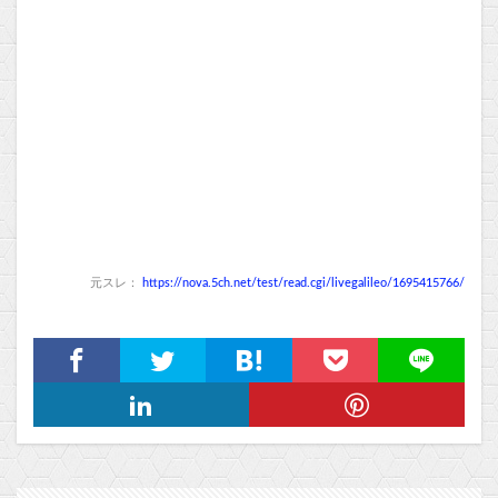
元スレ：
https://nova.5ch.net/test/read.cgi/livegalileo/1695415766/