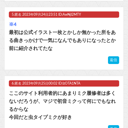
5.
匿名
2023年09月24日23:51 ID:AwNjI2MTY
※4
最初は公式イラスト一枚とかしか無かった所をあ
る曲きっかけで一気になんでもありになったとか
前に紹介されてたな
返信
6.
匿名
2023年09月25日00:02 ID:IzOTA1NTA
ここのサイト利用者的にあまりミク履修者は多く
ないだろうが、マジで初音ミクって何にでもなれ
るからな
今回だと虫タイプミクが好き