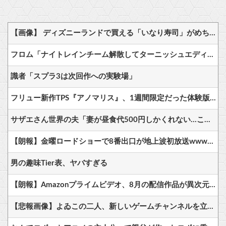
【画像】 ディズニーランドで買える「いなり寿司」がめちゃめちゃ美味しそう
フロム「ナイトレインチーム解散してターニッシュエディション完成させました」←これｗｗｗｗ
識者「スプラ3は次回作への実験場」
フリュー新作TPS『アノマリス』、1週間限定だった体験版を無期限に変更「対応可能な部分から順次アップデートを行っていきます」
サザエさん世界の夫「妻が昼食代500円しかくれない…この弁当屋、500円で売っている！その上店員さんも美人だ！毎日行こう！」
【朗報】金曜ロードショーで8番出口が地上波初放送wwwwwwwww
男の趣味Tier表、ヤバすぎる
【朗報】Amazonプライムビデオ、8月の配信作品が異次元の凄さ！体感気温50度越えへ
【悲報画像】よゐこの二人、新しいゲームチャンネルを立ち上げるwwww