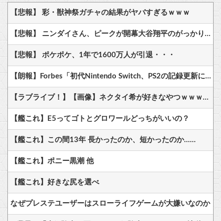
【悲報】 彩・獣神祭ガチャの結果がヤバすぎるｗｗｗ
【悲報】 ニンダイさん、ピークが開幕大谷翔平のがっかりダイレクトだったと言われてしまう
【悲報】 ポケポケ、1年で1600万人が引退・・・
【朗報】Forbes「初代Nintendo Switch、PS2の記録更新に王手 世界一まで残り150万台」
【ラブライブ！】【画像】ネクタイ希が好きなやつｗｗｗｗｗｗｗｗｗ【μ's】他
【艦これ】E5ってゴトとグロワールどっちがいいの？
【艦これ】この間13年 長かったのか、短かったのか……
【艦これ】ポニー黒潮 他
【艦これ】好きな尻を選べ
なぜプレステユーザーはスローライフゲームが大嫌いなのか