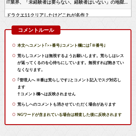
IT業界、「未経験者は要らない、経験者はいない」の地獄絵図にwww
ドラクエ11クリアしたけどこれが名作？
RPGで弓使いが最強になった事、一度も無い説
【画像】70過ぎてからドラクエ10を始めた父が急逝→娘が活動記録を開示ｗｗｗ
本文へコメント｢>>番号｣コメント欄には｢※番号｣
【漫画】主人公を慕うサブヒロインが雑にグロ死して退場するのいいよね…
荒らしコメントは無視するようお願いします。荒らしはレス
が返ってくるのを心待ちにしています。無視すれば飽きてい
ファーストの話してるのにオリジンの話する奴←こういうのあるとガンダムについて話すの難しいな…
なくなります。
｢管理人へ ※番は荒らしです｣とコメント記入でスグ対応し
【朗報】Forbes「初代Nintendo Switch、PS2の記録更新に王手 世界一まで残り150万台」
ます
【疑問】クエスト4で負けた後の確率はどうなる？
↑コメント欄へは反映されません
荒らしへのコメントも消させていただく場合があります
何がおもしろいのか理解できない趣味・エンタメは？
NGワードが含まれている場合は精査した後に反映されます
実際『テイルズオブジアビス』って面白いよね
「インコを見せてあげる」女子児童に卑猥な映像を見せたあと○ンコを触らせながら児童の体を触った75歳男逮捕「どのような顔をするのか興味が湧いた」