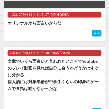
【朗報】Forbes「初代Nintendo Switch、PS2の記録更新に王手 世界一まで残り150万台」
1.
匿名
2024年11月11日21:07 ID:E4NjQ5NjA
【百獣戦隊ガオレンジャー】食玩SMP「百獣合体 ガオナイト【再販:2027年7月発送】」プラモデル【13時予約開始】他
オリジナルから面白いからな
【ワンピース 1190話感想】ニカルフィ、ギャバンに「調子に乗るな！」と説教される！！
返信
【モン娘TD】らんちきが本当に久しぶりに来る！！！
※ロボットアニメやSF作品における「帽子」といえば？他
2.
匿名
2024年11月11日21:18 ID:gwNTExMzU
マスク 十兆円を失う‥投資家「アメリカ党？バカかコイツw」
文章でいくら面白いと言われたところでYouTube
のプレイ動画を見れば自分に合うかどうかはすぐ
ビットコイン再び1600万円へ。ドル円は147円に
に分かる
個人的には対象年齢が中学生くらいの印象のゲー
ムで食指は動かなかったな
Powered by livedoor 相互RSS