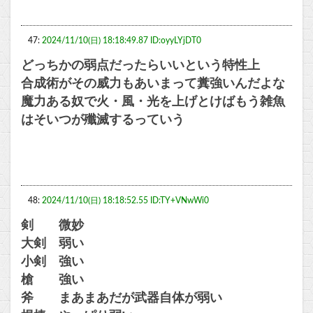
47:
2024/11/10(日) 18:18:49.87 ID:oyyLYjDT0
どっちかの弱点だったらいいという特性上
合成術がその威力もあいまって糞強いんだよな
魔力ある奴で火・風・光を上げとけばもう雑魚
はそいつが殲滅するっていう
48:
2024/11/10(日) 18:18:52.55 ID:TY+VNwWi0
剣 微妙
大剣 弱い
小剣 強い
槍 強い
斧 まあまあだが武器自体が弱い