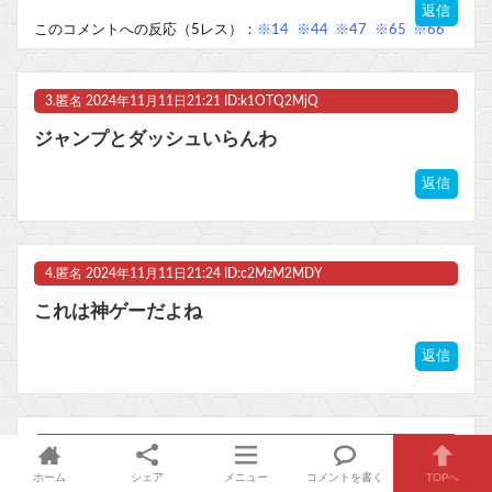
返信
このコメントへの反応（5レス）：
※14
※44
※47
※65
※66
3.
匿名
2024年11月11日21:21 ID:k1OTQ2MjQ
ジャンプとダッシュいらんわ
返信
4.
匿名
2024年11月11日21:24 ID:c2MzM2MDY
これは神ゲーだよね
返信
5.
匿名
2024年11月11日21:26 ID:A0OTcwODM
ホーム
シェア
メニュー
コメントを書く
TOPへ
スケベリメイクありがとうございます！