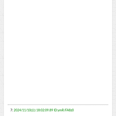
7:
2024/11/10(日) 18:02:09.89 ID:ymR/FA8z0