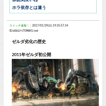
雰囲気良いね
ホラ依存とは違う
スイッチ速報！
：2017/01/29(日) 19:35:57.54
ID:d6bLf+JT0NIKU.net
ゼルダ劣化の歴史
2011年ゼルダ初公開