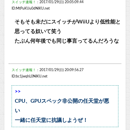
スイッチ速報！
：2017/01/29(日) 20:05:09.44
ID:MtPuKUu0dNIKU.net
そもそも未だにスイッチがWiiUより低性能と
思ってる奴いて笑う
たぶん何年後でも同じ事言ってるんだろうな
スイッチ速報！
：2017/01/29(日) 20:09:56.27
ID:bc1jwqhL0NIKU.net
>>
CPU、GPUスペック非公開の任天堂が悪
い
一緒に任天堂に抗議しようぜ！