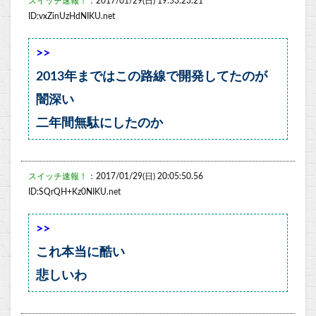
スイッチ速報！
：2017/01/29(日) 19:53:23.21
ID:vxZinUzHdNIKU.net
>>
2013年まではこの路線で開発してたのが
闇深い
二年間無駄にしたのか
スイッチ速報！
：2017/01/29(日) 20:05:50.56
ID:SQrQH+Kz0NIKU.net
>>
これ本当に酷い
悲しいわ