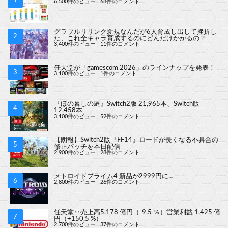
6,500件のビュー
|
68件のコメント
グラブルリリンク新規なんだが6人育成し出して挫折し
た、これ全キャラ育成するのにどんだけかかるの？
3,400件のビュー
|
11件のコメント
任天堂が「gamescom 2026」のラインナップを発表！
3,100件のビュー
|
1件のコメント
『ほの暮しの庭』Switch2版 21,965本、Switch版
12,458本
3,100件のビュー
|
52件のコメント
【朗報】Switch2版『FF14』ロードが長くなる不具合の
修正パッチを本日配信
2,900件のビュー
|
28件のコメント
メトロイドプライム4 新品が2999円に…
2,800件のビュー
|
26件のコメント
任天堂‥売上高5,178 億円（-9.5 ％）営業利益 1,425 億
円（+150.5 %）
2,700件のビュー
|
37件のコメント