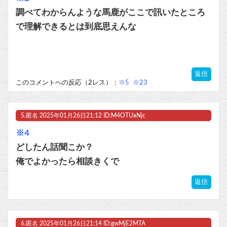
調べてわからんような馬鹿がここで訊いたところ
で理解できるとは到底思えんな
返信
このコメントへの反応（2レス）：
※5
※23
5.
匿名
2025年01月26日21:12 ID:M4OTUxNjc
※4
どしたん話聞こか？
俺でよかったら相談きくで
返信
6.
匿名
2025年01月26日21:14 ID:gwMjE2MTA