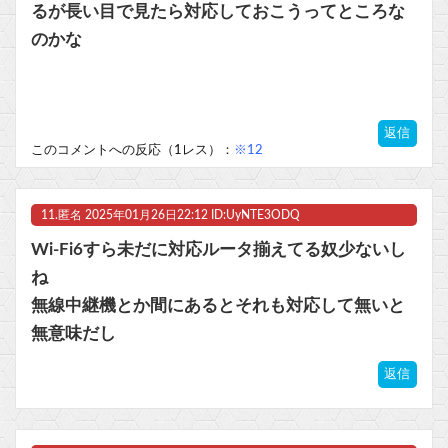
るが長い目で見たら対応しておこうってところな
のかな
返信
このコメントへの反応（1レス）：
※12
11.
匿名
2025年01月26日22:12 ID:UyNTE3ODQ
Wi-Fi6すら未だに対応ルータ揃えてる奴少ないし
ね
無線中継機とか間にあるとそれも対応して無いと
無意味だし
返信