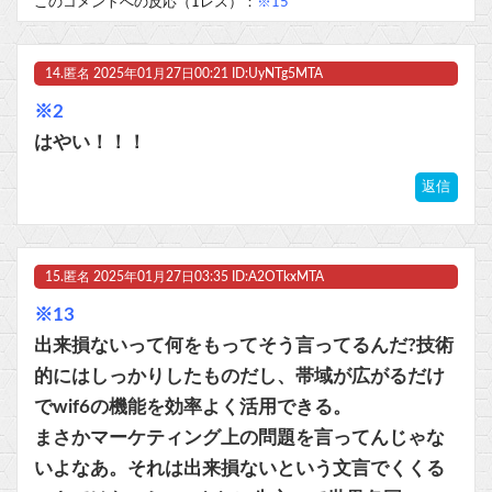
このコメントへの反応（1レス）：
※15
14.
匿名
2025年01月27日00:21 ID:UyNTg5MTA
※2
はやい！！！
返信
15.
匿名
2025年01月27日03:35 ID:A2OTkxMTA
※13
出来損ないって何をもってそう言ってるんだ?技術
的にはしっかりしたものだし、帯域が広がるだけ
でwif6の機能を効率よく活用できる。
まさかマーケティング上の問題を言ってんじゃな
いよなあ。それは出来損ないという文言でくくる