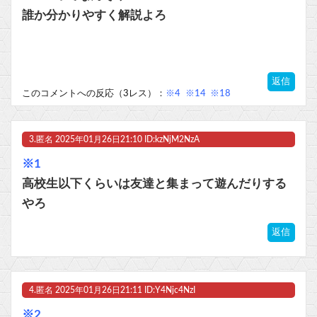
誰か分かりやすく解説よろ
返信
このコメントへの反応（3レス）：
※4
※14
※18
3.
匿名
2025年01月26日21:10 ID:kzNjM2NzA
※1
高校生以下くらいは友達と集まって遊んだりする
やろ
返信
4.
匿名
2025年01月26日21:11 ID:Y4Njc4NzI
※2