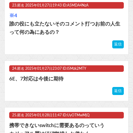
23.
匿名
2025年01月27日19:43 ID:A5MDA4NzA
※4
誰の役にも立たないそのコメント打つお前の人生
って何の為にあるの？
返信
24.
匿名
2025年01月27日23:07 ID:I5Mzk2MTY
6E、7対応は今後に期待
返信
25.
匿名
2025年01月28日11:47 ID:UyOTMwMjQ
携帯できないswitchに需要あるのっていう