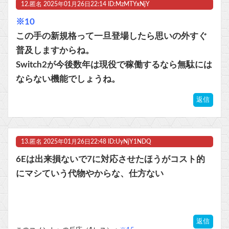
12.
匿名
2025年01月26日22:14 ID:MzMTYxNjY
※10
この手の新規格って一旦登場したら思いの外すぐ
普及しますからね。
Switch2が今後数年は現役で稼働するなら無駄には
ならない機能でしょうね。
返信
13.
匿名
2025年01月26日22:48 ID:UyNjY1NDQ
6Eは出来損ないで7に対応させたほうがコスト的
にマシていう代物やからな、仕方ない
返信