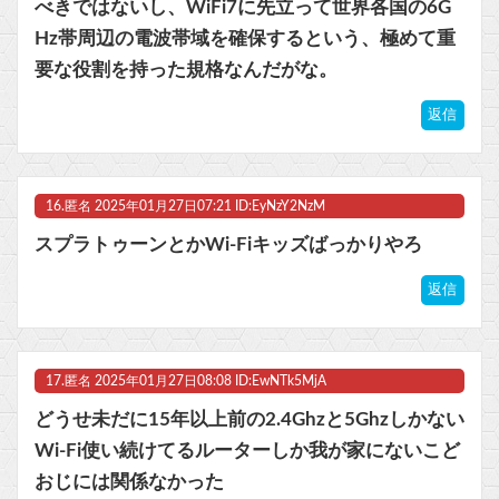
べきではないし、WiFi7に先立って世界各国の6G
Hz帯周辺の電波帯域を確保するという、極めて重
要な役割を持った規格なんだがな。
返信
16.
匿名
2025年01月27日07:21 ID:EyNzY2NzM
スプラトゥーンとかWi-Fiキッズばっかりやろ
返信
17.
匿名
2025年01月27日08:08 ID:EwNTk5MjA
どうせ未だに15年以上前の2.4Ghzと5Ghzしかない
Wi-Fi使い続けてるルーターしか我が家にないこど
おじには関係なかった