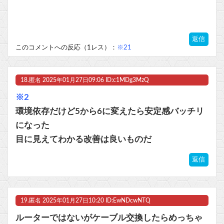
返信
このコメントへの反応（1レス）：
※21
18.
匿名
2025年01月27日09:06 ID:c1MDg3MzQ
※2
環境依存だけど5から6に変えたら安定感バッチリ
になった
目に見えてわかる改善は良いものだ
返信
19.
匿名
2025年01月27日10:20 ID:EwNDcwNTQ
ルーターではないがケーブル交換したらめっちゃ