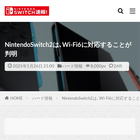
NintendoSwitch2は､Wi-Fi6に対応することが
判明
2025年1月26日 21:00
ハード情報
8,000
pv
26件
HOME
ハード情報
NintendoSwitch2は､Wi-Fi6に対応する