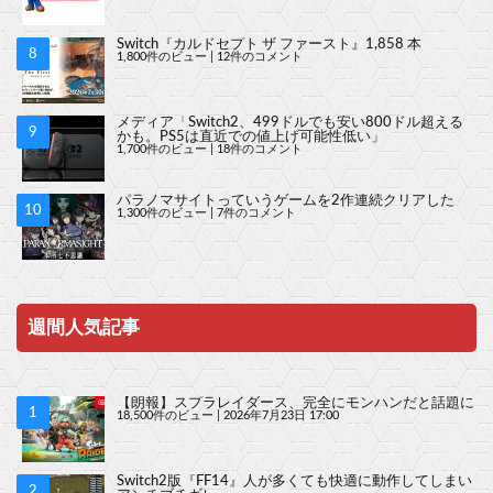
Switch『カルドセプト ザ ファースト』1,858 本
1,800件のビュー
|
12件のコメント
メディア「Switch2、499ドルでも安い800ドル超える
かも。PS5は直近での値上げ可能性低い」
1,700件のビュー
|
18件のコメント
パラノマサイトっていうゲームを2作連続クリアした
1,300件のビュー
|
7件のコメント
週間人気記事
【朗報】スプラレイダース、完全にモンハンだと話題に
18,500件のビュー
|
2026年7月23日 17:00
Switch2版『FF14』人が多くても快適に動作してしまい