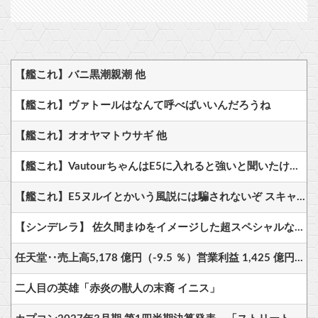
【艦これ】バニ黒潮親潮 他
【艦これ】ヴァトールはなんて呼べばいいんだろうね
【艦これ】オオヤマトウサギ 他
【艦これ】VautourちゃんはE5に入れると強いと聞いたけど どれくらいつよいのかしら
【艦これ】E5ヌルイとかいう風説には騙されないぞ スキャンプくらいヌルイのなら考える
【シンデレラ】 佐久間まゆをイメージした超スペシャルなネックレスが登場する件について
任天堂‥売上高5,178 億円（-9.5 ％）営業利益 1,425 億円（+150.5 %）
二人目の英雄「赤炎の獣人の末裔 イニス」