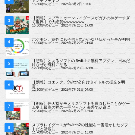
アンチブチギレ
15,600件のビュー
|
2026年8月2日 13:00
【朗報】スプラトゥーンレイダースがガチの神ゲーすぎ
て世界中で大絶賛wwwwwww
15,500件のビュー
|
2026年7月25日 19:00
ポケモン、意外にも子供人気がかなり低かった事が判明
14,000件のビュー
|
2026年7月29日 21:00
【悲報】とあるソフトの Switch2 無料アプグレ、日本だ
けなぜか有料になる
12,800件のビュー
|
2026年7月20日 09:00
【朗報】コエテク、Switch2 向けタイトルの拡充を明
言！
12,500件のビュー
|
2026年7月31日 09:00
【朗報】任天堂がモノリスソフトを買収したことがゲー
ム史上最高の神の一手だったと海外で話題に
12,200件のビュー
|
2026年7月27日 13:00
スプラレイダースがSwitch2の性能を一番活かしたソフ
トだと話題に
11,700件のビュー
|
2026年7月24日 15:00