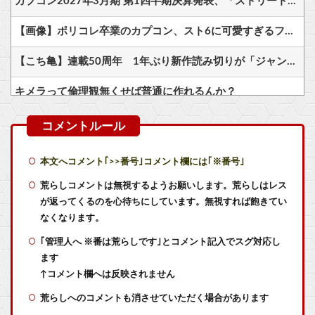
カプコン2027年3月期 第1四半期決算発表、「ストリートファイター6」の販売本数は6月末までに720万本、3か月で49万本の売上。
【画像】ポリコレ卒業のカプコン、スト6に可愛すぎるフィリピン人キャラ実装！
【こち亀】連載50周年 1年ぶり新作読み切りが「ジャンプ」に
キメラって倫理観無くせば普通に作れるんか？
【画像】ホロライブ新作ソシャゲ、またえちえち水着ガチャｗｗ
Switch テニスの王子様 16996本 16987本
本文へコメント｢>>番号｣コメント欄には｢※番号｣
Switch『カルドセプト ザ ファースト』1,858 本
荒らしコメントは無視するようお願いします。荒らしはレス
が返ってくるのを心待ちにしています。無視すれば飽きてい
【初週売上】『テニスの王子様 も～っと 学園祭の王子様』16996本『テニスの王子様 ぎゅ～っと！ ドキドキサバイバル』16987本
なくなります。
｢管理人へ ※番は荒らしです｣とコメント記入でスグ対応し
カプコン2027年3月期 第1四半期決算発表、「ストリートファイター6」の販売本数は6月末までに720万本、3か月で49万本の売上。
ます
昔、鳥山明がやってたやつのドラゴンの名前わかるやついる？
↑コメント欄へは反映されません
荒らしへのコメントも消させていただく場合があります
【Gジェネエターナル】ハロの日イベントガナイノオカシクナイ？他