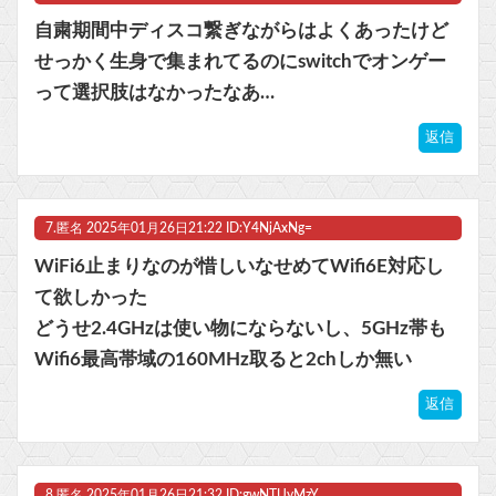
自粛期間中ディスコ繋ぎながらはよくあったけど
せっかく生身で集まれてるのにswitchでオンゲー
って選択肢はなかったなあ…
返信
7.
匿名
2025年01月26日21:22 ID:Y4NjAxNg=
WiFi6止まりなのが惜しいなせめてWifi6E対応し
て欲しかった
どうせ2.4GHzは使い物にならないし、5GHz帯も
Wifi6最高帯域の160MHz取ると2chしか無い
返信
8.
匿名
2025年01月26日21:32 ID:gwNTUyMzY