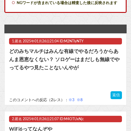
NGワードが含まれている場合は精査した後に反映されます
【コトブキヤ出荷情報】「フレームアーティスト 雪ミク」「創彩少女庭園 早乙女 瑠衣【桃桜高校・競泳水着】」プラモデルほか【発売日決定】他
『ポケモンカードGB』とかいう神ゲーの思い出ｗｗｗｗｗ
『ポケモンカードGB』とかいう神ゲーの思い出ｗｗｗｗｗ
1.
匿名
2025年01月26日21:04 ID:M2NTIyNTY
【悲報】最近の漫画出版社、どこの会社もマジでやばいwwwww他
どのみちマルチはみんな有線でやるだろうからあ
任天堂、熊本地震を受け製品修理は無償対応（災害救助法適用地域）
んま恩恵なくない？ ソロゲーはまだしも無線でや
ってるやつ見たことないんやが
【艦これ】E5ヌルイとかいう風説には騙されないぞ スキャンプくらいヌルイのなら考える
マスク 十兆円を失う‥投資家「アメリカ党？バカかコイツw」
返信
ビットコイン再び1600万円へ。ドル円は147円に
このコメントへの反応（2レス）：
※3
※8
2.
匿名
2025年01月26日21:07 ID:M4OTUxNjc
Powered by livedoor 相互RSS
WiFi6ってなんぞや