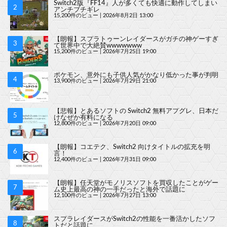
Switch2版『FF14』人が多くても快適に動作してしまい
アンチブチギレ
15,200件のビュー
|
2026年8月2日 13:00
【朗報】スプラトゥーンレイダースがガチの神ゲーすぎ
て世界中で大絶賛wwwwwww
15,200件のビュー
|
2026年7月25日 19:00
ポケモン、意外にも子供人気がかなり低かった事が判明
13,900件のビュー
|
2026年7月29日 21:00
【悲報】とあるソフトの Switch2 無料アプグレ、日本だ
けなぜか有料になる
12,800件のビュー
|
2026年7月20日 09:00
【朗報】コエテク、Switch2 向けタイトルの拡充を明
言！
12,400件のビュー
|
2026年7月31日 09:00
【朗報】任天堂がモノリスソフトを買収したことがゲー
ム史上最高の神の一手だったと海外で話題に
12,100件のビュー
|
2026年7月27日 13:00
スプラレイダースがSwitch2の性能を一番活かしたソフ
トだと話題に