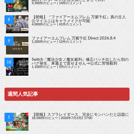
4,300件のビュー
|
14件のコメント
【朗報】『ファイアーエムブレム 万紫千紅』真の主人
公マイユニはキャラメイクが可能
4,000件のビュー
|
41件のコメント
ファイアーエムブレム 万紫千紅 Direct 2026.8.4
1,200件のビュー
|
12件のコメント
Switch『魔法少女ノ魔女裁判』修正パッチ出したら別の
バグ発生、来週まで直せません→公式に苦情殺到
1,100件のビュー
|
5件のコメント
週間人気記事
【朗報】スプラレイダース、完全にモンハンだと話題に
18,500件のビュー
|
2026年7月23日 17:00