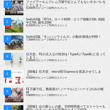
ファイアーエムブレム万紫千紅とんでもないネタバレを
してしまう…
8,200件のビュー
|
62件のコメント
Switch2版『FF14』ロード時間‥エリア移動15秒､戦闘
中27秒､蘇生20秒
8,200件のビュー
|
71件のコメント
Switch2版『モンハンワイルズ』の動作環境が判明！
7,300件のビュー
|
50件のコメント
任天堂、FEの主人公の性別を｢TypeA｣｢TypeB｣と言って
しまう…
5,300件のビュー
|
93件のコメント
【朗報】任天堂、microSD Expressを普及させてしま
う…
4,900件のビュー
|
22件のコメント
FE万紫千紅、難易度が｢ノーマル｣と｢ハード｣のみの模
様
4,800件のビュー
|
35件のコメント
【朗報】ほの暮らしの庭、100時間遊べてストーリーも
面白いスタバレの上位互換だとまじで好評