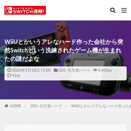
WiiUとかいうアレなハード作った会社から突
然Switchという洗練されたゲーム機が生まれ
たの謎だよな
2025年1月18日 19:00
3DS･任天堂ハード
4,400
pv
95件
HOME
3DS･任天堂ハード
WiiUとかいうアレなハード作った