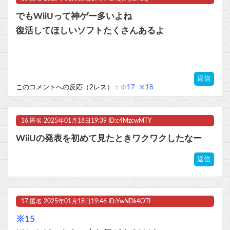
でもWiiUって神ゲー多いよね
復活してほしいソフトたくさんあるよ
返信
このコメントへの反応（2レス）：
※17
※18
16.
匿名
2025年01月18日19:39 ID:c4MzcwMTY
WiiUの発表を初めて見たときワクワクしたなー
返信
17.
匿名
2025年01月18日19:46 ID:YwNDk4OTI
※15