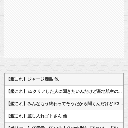
【艦これ】ジャージ鹿島 他
【艦これ】E5クリアした人に聞きたいんだけど基地航空の熟練度どうしてた？
【艦これ】みんなもう終わってそうだから聞くんだけど E3-2ってサブの穴が空いてないダイハツ駆逐並べて 高速＋とかしてるとアホほど時間かかる？
【艦これ】差し入れゴトさん 他