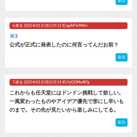
返信
6.
匿名
2025年01月18日19:12 ID:gxMTk4MA=
※3
公式が正式に発表したのに何言ってんだお前？
返信
7.
匿名
2025年01月18日19:14 ID:YyODMwNTg
これからも任天堂にはドンドン挑戦して欲しい。
一風変わったものやアイデア優先で形にし辛いも
のまで。その先が見たいから楽しみにしてる。
返信