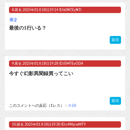
8.
匿名
2025年01月18日19:14 ID:k0NTEyNTI
※2
最後の1行いる？
返信
9.
匿名
2025年01月18日19:28 ID:I5MTEyODA
今すぐ幻影異聞録買ってこい
返信
このコメントへの反応（1レス）：
※26
10.
匿名
2025年01月18日19:30 ID:c4MzcwMTY