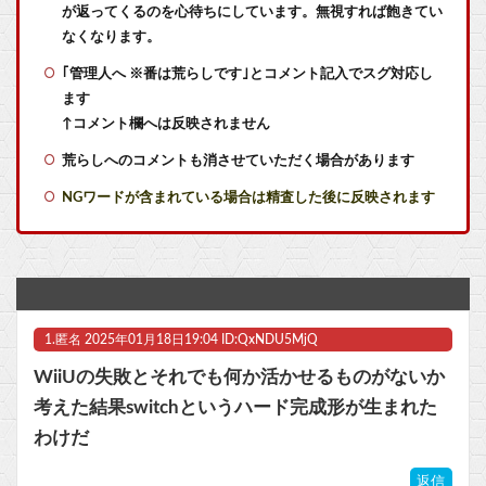
が返ってくるのを心待ちにしています。無視すれば飽きてい
パラノマサイトっていうゲームを2作連続クリアした
なくなります。
｢管理人へ ※番は荒らしです｣とコメント記入でスグ対応し
『ライザのアトリエ』のAIチャットRPGが8月に配信
ます
グラブルリリンク新規なんだが6人育成し出して挫折した、これ全キャラ育成するのにどんだけかかるの？
↑コメント欄へは反映されません
荒らしへのコメントも消させていただく場合があります
【命題】『FF6リメイク』を絶対に大ヒットさせるために、付け加えるべき要素
NGワードが含まれている場合は精査した後に反映されます
【悲報】『週刊少年ジャンプ』、最大発行部数653万部から急降下でついに100万部を割ってしまう…
アニメ「ヤニねこ」、BPOで議論 視聴者から「◯◯◯なのではないか」との批判が寄せられる他
【朗報】大人気漫画「GANTZ」がAmazonでなんと全巻100円ｗｗｗｗｗｗ他
1.
匿名
2025年01月18日19:04 ID:QxNDU5MjQ
【画像】日本を代表する大物漫画家、高市早苗と小泉進次郎にガチギレして痛烈な風刺漫画を投稿 → これは…
WiiUの失敗とそれでも何か活かせるものがないか
【VTuber】Google Play初のトーク番組「選抜！推しナイン発表会」発表へ！8名が推しキャラクターの魅力を語り合う【8/6(木)18:00】
考えた結果switchというハード完成形が生まれた
わけだ
グラブルリリンク新規なんだが6人育成し出して挫折した、これ全キャラ育成するのにどんだけかかるの？
返信