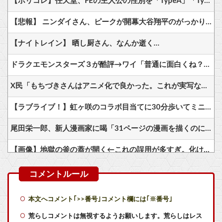
【ポリコレ】任天堂、FEの主人公の性別を「TypeA」「TypeB」と言ってしまう…
【悲報】 ニンダイさん、ピークが開幕大谷翔平のがっかりダイレクトだったと言われてしまう
【ナイトレイン】 晒し厨さん、なんか逝く…
ドラクエモンスターズ３が酷評→ワイ「普通に面白くね？？」
X民「もちづきさんはアニメ化で良かった。これが実写なら演者に暴食させるとかコンプラ違反」⇒ 某ドラマを思い出す人が続出ｗｗｗ
【ラブライブ！】虹ヶ咲のコラボ目当てに30分歩いてミニストップ行った結果他
尾田栄一郎、新人漫画家に喝「31ページの漫画を描くのに何をウダウダやってるんですか」
【画像】地獄の釜の蓋が開く←これの誤用が多すぎ。化け物が沢山出てくるイメージ持ってる奴間違ってるぞ
【朗報】名作幻想水滸伝、14年ぶりソシャゲとして完全復活
【世も末】セクシー女優「熊本に300万円寄付」→ (ヽ´ん`)「汚い金でもありがとう」
本文へコメント｢>>番号｣コメント欄には｢※番号｣
【ワンピース】アツアツの実とかゆうチート能力
荒らしコメントは無視するようお願いします。荒らしはレス