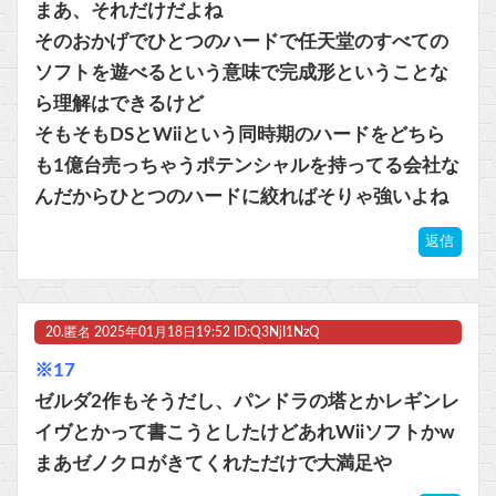
まあ、それだけだよね
そのおかげでひとつのハードで任天堂のすべての
ソフトを遊べるという意味で完成形ということな
ら理解はできるけど
そもそもDSとWiiという同時期のハードをどちら
も1億台売っちゃうポテンシャルを持ってる会社な
んだからひとつのハードに絞ればそりゃ強いよね
返信
20.
匿名
2025年01月18日19:52 ID:Q3NjI1NzQ
※17
ゼルダ2作もそうだし、パンドラの塔とかレギンレ
イヴとかって書こうとしたけどあれWiiソフトかw
まあゼノクロがきてくれただけで大満足や