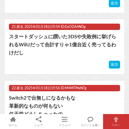
返信
21.
匿名
2025年01月18日19:54 ID:ExODA4NDg
スタートダッシュに躓いた3DSや失敗例に挙げら
れるWiiUだって合計すりゃ1億台近く売ってるわ
けだし
返信
22.
匿名
2025年01月18日19:56 ID:M4MTMxNTg
Switch2で台無しになるかもな
革新的なものが何もない
任天堂どうしちゃったの
返信
ホーム
シェア
メニュー
コメントを書く
TOPへ