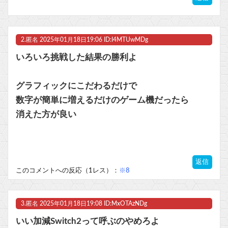
【艦これ＆一般】ふるさと納税は熊本に全ツッパするでち！
マスク 十兆円を失う‥投資家「アメリカ党？バカかコイツw」
2.
匿名
2025年01月18日19:06 ID:I4MTUwMDg
ビットコイン再び1600万円へ。ドル円は147円に
いろいろ挑戦した結果の勝利よ
グラフィックにこだわるだけで
数字が簡単に増えるだけのゲーム機だったら
Powered by livedoor 相互RSS
消えた方が良い
返信
このコメントへの反応（1レス）：
※8
3.
匿名
2025年01月18日19:08 ID:MxOTAzNDg
いい加減Switch2って呼ぶのやめろよ