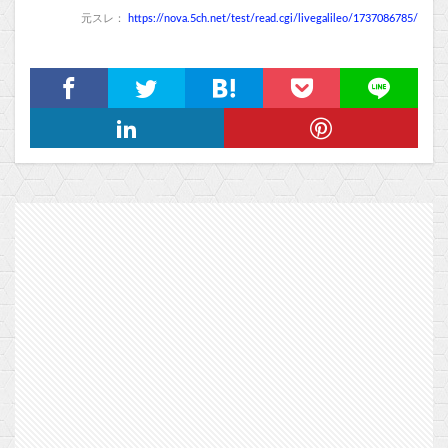
元スレ：
https://nova.5ch.net/test/read.cgi/livegalileo/1737086785/