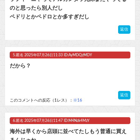
のと思ったら別人だし
ペドリとかペドロとか多すぎだし
返信
5.
匿名
2025年07月26日11:33 ID:AyMDQzMDY
だから？
返信
このコメントへの反応（1レス）：
※16
6.
匿名
2025年07月26日11:47 ID:M4Nzk4MzY
海外は早くから店頭に並べてたしもう普通に買え