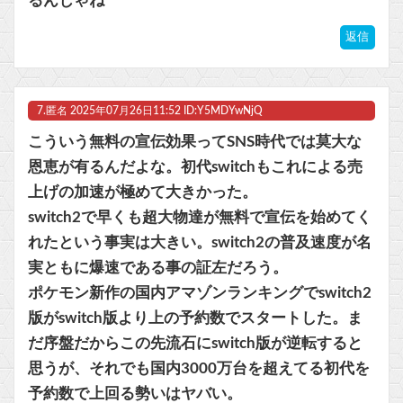
るんじゃね
返信
7.
匿名
2025年07月26日11:52 ID:Y5MDYwNjQ
こういう無料の宣伝効果ってSNS時代では莫大な
恩恵が有るんだよな。初代switchもこれによる売
上げの加速が極めて大きかった。
switch2で早くも超大物達が無料で宣伝を始めてく
れたという事実は大きい。switch2の普及速度が名
実ともに爆速である事の証左だろう。
ポケモン新作の国内アマゾンランキングでswitch2
版がswitch版より上の予約数でスタートした。ま
だ序盤だからこの先流石にswitch版が逆転すると
思うが、それでも国内3000万台を超えてる初代を
予約数で上回る勢いはヤバい。