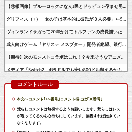
【悲報画像】ブルーロックになんJ民とドッピュン孕ませ男登場www
グリフィス（♀）「女の子は基本的に彼氏が３人必要」←500万バズwww
ヴィンランドサガって20年かけてトルファンの成長描いたのになんか評価低くね？
成人向けゲーム『ヤリステ メスブター』開発者絶望、銀行がsteamからの入金を拒否→金が入ってなくても売上金額分の納税義務あり
【期待】次のモンストコラボはこれ！？今来そうなアニメが話題に
メディア「Switch2、499ドルでも安い800ドル超えるかも。PS5は直近での値上げ可能性低い」
【画像】この沐浴着エルフ玄関に飾ろうと思うんやが
【V作戦】ジオン視点のこいつ等って普通に怖すぎると思う…
本文へコメント｢>>番号｣コメント欄には｢※番号｣
【画像】ホロライブ新作ソシャゲ、またえちえち水着ガチャｗｗ
荒らしコメントは無視するようお願いします。荒らしはレス
が返ってくるのを心待ちにしています。無視すれば飽きてい
【衝撃】ジャンプストアで大量注文→キャンセルを繰り返した32歳女を逮捕 238アカウント、総額43億円超「注文したことで欲求が満たされた」他
なくなります。