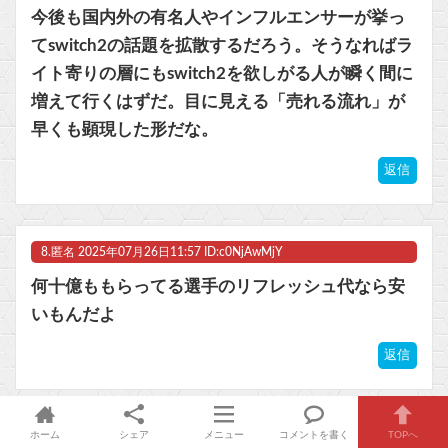
今後も国内外の有名人やインフルエンサーが挙っ
てswitch2の話題を拡散するだろう。そうなればラ
イト寄りの層にもswitch2を欲しがる人が瞬く間に
増えて行くはずだ。目に見える「売れる流れ」が
早くも顕現した形だな。
返信
8.
匿名
2025年07月26日11:57 ID:c0NjAwMjY
何十億ももらってる選手のリフレッシュ代なら安
いもんだよ
返信
ホーム
シェア
メニュー
コメントを書く
TOPへ
9.
匿名
2025年07月26日12:05 ID:E0ODczMzg