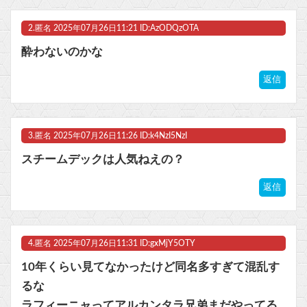
ビットコイン再び1600万円へ。ドル円は147円に
2.
匿名
2025年07月26日11:21 ID:AzODQzOTA
酔わないのかな
返信
Powered by livedoor 相互RSS
3.
匿名
2025年07月26日11:26 ID:k4NzI5NzI
スチームデックは人気ねえの？
返信
4.
匿名
2025年07月26日11:31 ID:gxMjY5OTY
10年くらい見てなかったけど同名多すぎて混乱す
るな
ラフィーニャってアルカンタラ兄弟まだやってる