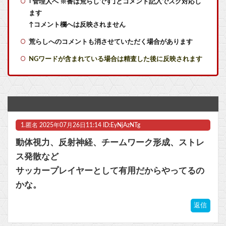
｢管理人へ ※番は荒らしです｣とコメント記入でスグ対応し
メディア「Switch2、499ドルでも安い800ドル超えるかも。PS5は直近での値上げ可能性低い」
ます
【ウマ娘】なんとかなれーーーッ(極道入稿)
↑コメント欄へは反映されません
荒らしへのコメントも消させていただく場合があります
【艦これ】E5クリアした人に聞きたいんだけど基地航空の熟練度どうしてた？
NGワードが含まれている場合は精査した後に反映されます
【艦これ】差し入れゴトさん 他
【艦これ】今回のかわいい大賞は決まった
【艦これ】ムラクモウサギ 他
1.
匿名
2025年07月26日11:14 ID:EyNjAzNTg
【朗報】ファイアーエムブレムさん、ついにキャラ成長率がゲーム内で見れるようになる
動体視力、反射神経、チームワーク形成、ストレ
マジでものが捨てられないオタクなんだが他
ス発散など
サッカープレイヤーとして有用だからやってるの
メディア「Switch2、499ドルでも安い800ドル超えるかも。PS5は直近での値上げ可能性低い」
かな。
【FE万紫千紅】今のところこのリシテアみたいなデカパイ籠手使いが一番見た目好み
返信
マスク 十兆円を失う‥投資家「アメリカ党？バカかコイツw」