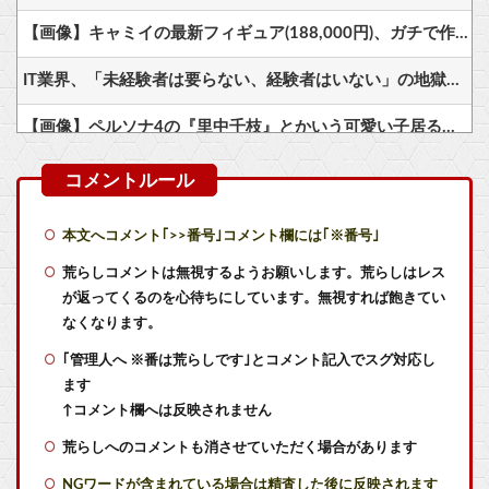
【画像】キャミイの最新フィギュア(188,000円)、ガチで作り込みがエグすぎる
IT業界、「未経験者は要らない、経験者はいない」の地獄絵図にwww
【画像】ペルソナ4の『里中千枝』とかいう可愛い子居るじゃん？
ドラクエ11クリアしたけどこれが名作？
米AI企業「技術は絶対非公開！利益は独占だ！」中AI企業「人類に公開します、独り占めなんて罰が当たる」←これｗｗ
本文へコメント｢>>番号｣コメント欄には｢※番号｣
【画像】ポケットモンスターSPECIALのブルー、藤島慈ちゃんに似てない？【ラブライブ！蓮ノ空】
荒らしコメントは無視するようお願いします。荒らしはレス
が返ってくるのを心待ちにしています。無視すれば飽きてい
【嫉妬速報】めっちゃカメレオンの売り上げ、１４７億円突破www
なくなります。
｢管理人へ ※番は荒らしです｣とコメント記入でスグ対応し
今だからこそスト2くらいシンプルな格ゲーを作って格ゲー人口を増やした方がいいと思う
ます
怪談を全く楽しめないんやが
↑コメント欄へは反映されません
荒らしへのコメントも消させていただく場合があります
Steamの低評価レビュー、「プレイ時間は短いのに文章は長い」という謎の傾向が分析で浮き彫りにｗｗｗｗ
NGワードが含まれている場合は精査した後に反映されます