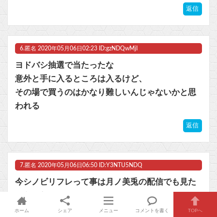
返信
6.
匿名
2020年05月06日02:23 ID:gzNDQwMjI
ヨドバシ抽選で当たったな
意外と手に入るところは入るけど、
その場で買うのはかなり難しいんじゃないかと思
われる
返信
7.
匿名
2020年05月06日06:50 ID:Y3NTU5NDQ
今シノビリフレって事は月ノ美兎の配信でも見た
からかな
ホーム
シェア
メニュー
コメントを書く
TOPへ
返信