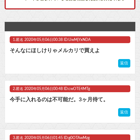
【にじ甲2026】本日17時から、本戦Day1,2振り返り配信
【画像】ちいかわのちいかわ、人気がなさ過ぎる事が判明他
評価は低いけど好きななろうアニメｗｗｗ他
1.
匿名
2020年05月06日00:38 ID:UwMjYxNDA
謎解きとかダンジョンのギミックが面白いと思ったゲームある？
そんなにほしけりゃメルカリで買えよ
【ラブライブ！】ポケスペのブルー、めぐちゃんに似てない？他
返信
【遊戯王】岩石カメッタースレ
【ウマ娘】ライツ博士ってちゃんとお風呂入れてるんやろか？
2.
匿名
2020年05月06日00:48 ID:cwOTE4MTg
マスク 十兆円を失う‥投資家「アメリカ党？バカかコイツw」
今手に入れるのは不可能だ。3ヶ月待て。
ビットコイン再び1600万円へ。ドル円は147円に
返信
3.
匿名
2020年05月06日01:45 ID:g0OTAwMzg