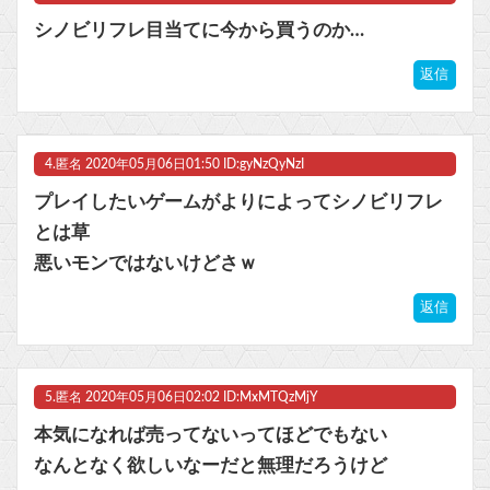
Powered by livedoor 相互RSS
シノビリフレ目当てに今から買うのか…
返信
4.
匿名
2020年05月06日01:50 ID:gyNzQyNzI
プレイしたいゲームがよりによってシノビリフレ
とは草
悪いモンではないけどさｗ
返信
5.
匿名
2020年05月06日02:02 ID:MxMTQzMjY
本気になれば売ってないってほどでもない
なんとなく欲しいなーだと無理だろうけど