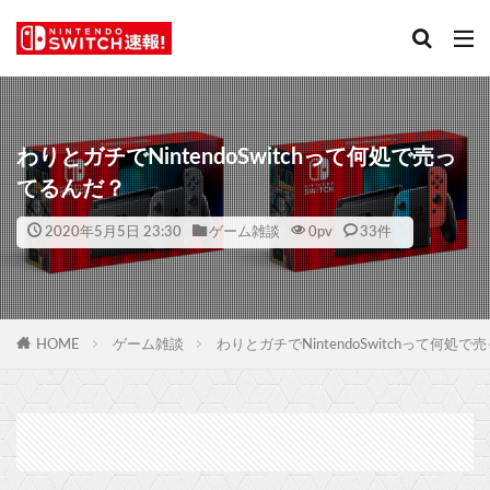
わりとガチでNintendoSwitchって何処で売っ
てるんだ？
2020年5月5日 23:30
ゲーム雑談
0
pv
33件
HOME
ゲーム雑談
わりとガチでNintendoSwitchって何処