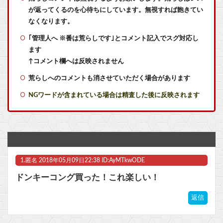
が返ってくるのを心待ちにしています。無視すれば飽きてい
【艦これ】てーいとーくさんっ♪ 他
なくなります。
｢管理人へ ※番は荒らしです｣とコメント記入でスグ対応し
【艦これ】でもイベントのたびに思うんだ 空母機動部隊ってクソだわ！
ます
【艦これ】ひみつの通り道 他
↑コメント欄へは反映されません
荒らしへのコメントも消させていただく場合があります
【艦これ】敵の戦力を掃討してから輸送部隊投入するのがふつうなのに まず強行輸送から入る作戦たてる艦これ世界の大本営どうなってるの
NGワードが含まれている場合は精査した後に反映されます
【悲報】有識者「私の知る軽度知的障害の高校生たちはSNSも見るし『みいちゃん』呼びの意味も分かっている。そしてそれに深く傷ついている」
【悲報】逃げ上手の若君、2期放映中なのに全く話題にならない他
【虹ヶ咲】「夏はせつ泣き」がキャッチコピーの映画【ラブライブ！】
1.
匿名
2018年05月09日22:38 ID:AyMTkwODE
いまだに続いていると聞いてビビる漫画「ながされて藍蘭島」「咲」「らき☆すた」他
ドンキーコング買った！これ楽しい！
【ラブライブ！】降幡愛さんがドッキリGPに出演！！！！他
返信
【ガンダムＷ】あのメンツのなかでは比較的常識のあるほうなのがデュオだよね