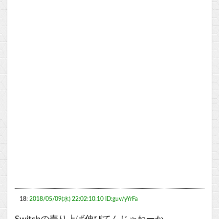
18:
2018/05/09(水) 22:02:10.10 ID:guv/yYrFa