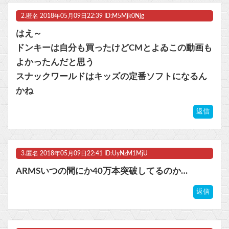
【ウマ娘】コミケで配布予定だった非公式グッズ「オグリキャップタマモクロスアクリル定規」意外(?)な落とし穴により配布を撤回することに…
2.
匿名
2018年05月09日22:39 ID:M5Mjk0Njg
マスク 十兆円を失う‥投資家「アメリカ党？バカかコイツw」
はえ～
ドンキーは自分も買ったけどCMとよゐこの動画も
ビットコイン再び1600万円へ。ドル円は147円に
よかったんだと思う
スナックワールドはキッズの定番ソフトになるん
かね
Powered by livedoor 相互RSS
返信
3.
匿名
2018年05月09日22:41 ID:UyNzM1MjU
ARMSいつの間にか40万本突破してるのか…
返信