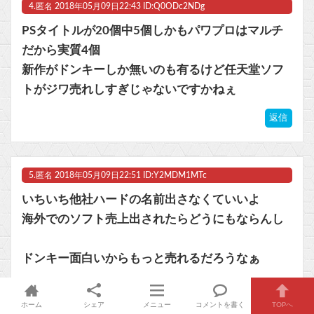
4.
匿名
2018年05月09日22:43 ID:Q0ODc2NDg
PSタイトルが20個中5個しかもパワプロはマルチ
だから実質4個
新作がドンキーしか無いのも有るけど任天堂ソフ
トがジワ売れしすぎじゃないですかねぇ
返信
5.
匿名
2018年05月09日22:51 ID:Y2MDM1MTc
いちいち他社ハードの名前出さなくていいよ
海外でのソフト売上出されたらどうにもならんし
ドンキー面白いからもっと売れるだろうなぁ
返信
ホーム
シェア
メニュー
コメントを書く
TOPへ