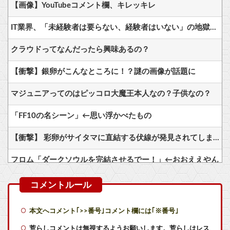
【画像】YouTubeコメント欄、キレッキレ
IT業界、「未経験者は要らない、経験者はいない」の地獄絵図にwww
クラウドってなんだったら興味あるの？
【衝撃】銀卵がこんなところに！？謎の画像が話題に
マジュニアってのはピッコロ大魔王本人なの？子供なの？
「FF10の名シーン」←思い浮かべたもの
【衝撃】 彩卵がサイタマに直結する伏線が発見されてしまうｗｗｗ
フロム「ダークソウルを完結させるでー！」←おおええやん
【ナイトレイン】 装備付帯おごりまくっても一切お返しや協力する気がないプレイヤーいるけど…
ひろゆき「性欲弱い人って貧乏人多い」「成功したいっていう野望とか野心とかと性欲ってリンクする」
本文へコメント｢>>番号｣コメント欄には｢※番号｣
【艦これ】ナマケモノアガノウサギ 他
荒らしコメントは無視するようお願いします。荒らしはレス