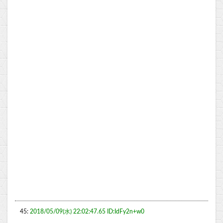
45:
2018/05/09(水) 22:02:47.65 ID:IdFy2n+w0