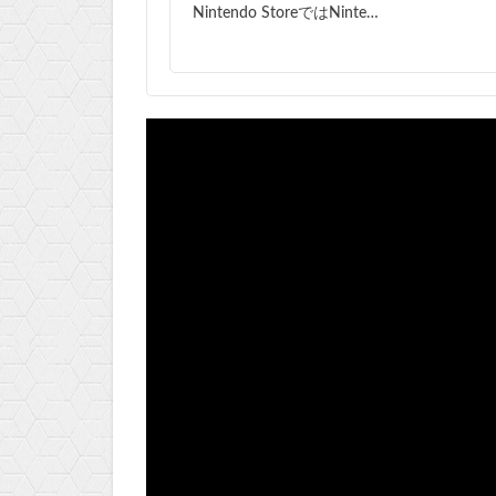
Nintendo StoreではNinte…