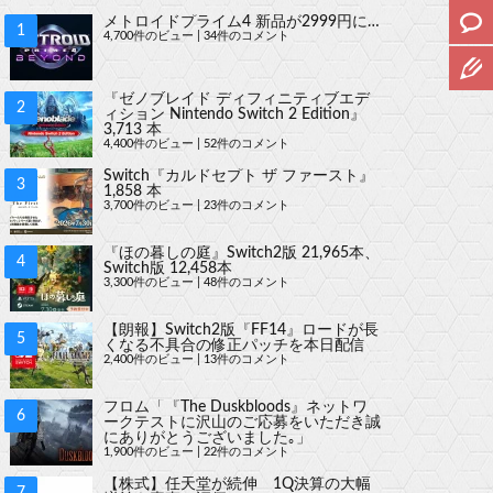
メトロイドプライム4 新品が2999円に…
4,700件のビュー
|
34件のコメント
『ゼノブレイド ディフィニティブエデ
ィション Nintendo Switch 2 Edition』
3,713 本
4,400件のビュー
|
52件のコメント
Switch『カルドセプト ザ ファースト』
1,858 本
3,700件のビュー
|
23件のコメント
『ほの暮しの庭』Switch2版 21,965本、
Switch版 12,458本
3,300件のビュー
|
48件のコメント
【朗報】Switch2版『FF14』ロードが長
くなる不具合の修正パッチを本日配信
2,400件のビュー
|
13件のコメント
フロム「『The Duskbloods』ネットワ
ークテストに沢山のご応募をいただき誠
にありがとうございました｡」
1,900件のビュー
|
22件のコメント
【株式】任天堂が続伸 1Q決算の大幅