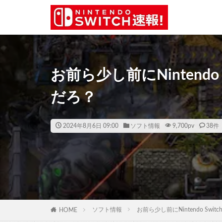
お前ら少し前にNintend
だろ？
2024年8月6日 09:00
ソフト情報
9,700
pv
38件
ソフト情報
お前ら少し前にNintendo Sw
HOME