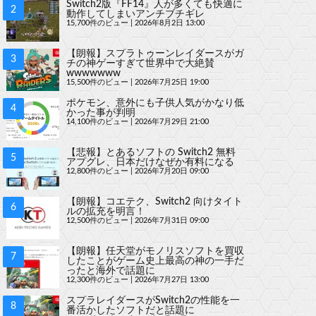
Switch2版『FF14』人が多くても快適に
動作してしまいアンチブチギレ
15,700件のビュー
|
2026年8月2日 13:00
【朗報】スプラトゥーンレイダースがガ
チの神ゲーすぎて世界中で大絶賛
wwwwwww
15,500件のビュー
|
2026年7月25日 19:00
ポケモン、意外にも子供人気がかなり低
かった事が判明
14,100件のビュー
|
2026年7月29日 21:00
【悲報】とあるソフトの Switch2 無料
アプグレ、日本だけなぜか有料になる
12,800件のビュー
|
2026年7月20日 09:00
【朗報】コエテク、Switch2 向けタイト
ルの拡充を明言！
12,500件のビュー
|
2026年7月31日 09:00
【朗報】任天堂がモノリスソフトを買収
したことがゲーム史上最高の神の一手だ
ったと海外で話題に
12,300件のビュー
|
2026年7月27日 13:00
スプラレイダースがSwitch2の性能を一
番活かしたソフトだと話題に