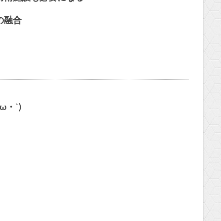
の融合
・`)