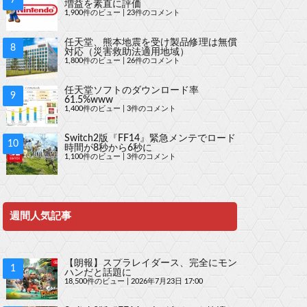
増益を素直に評価
1,900件のビュー
|
23件のコメント
任天堂、熊本地震を受け製品修理は無償
対応（災害救助法適用地域）
1,800件のビュー
|
26件のコメント
任天堂ソフトのダウンロード率
61.5%www
1,400件のビュー
|
3件のコメント
Switch2版『FF14』緊急メンテでロード
時間が8秒から6秒に
1,100件のビュー
|
3件のコメント
週間人気記事
【朗報】スプラレイダース、完全にモン
ハンだと話題に
18,500件のビュー
|
2026年7月23日 17:00