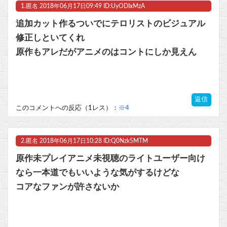
1.
匿名
2018年06月17日09:49 ID:UyODIxMzA
『クローバー』全巻「99円」セール！全43巻「22,704円」→「4,257円」！実写ドラマ化もされたチャンピオンが誇る名作ヤンキー漫画！『ドロップOG』も全26巻すべて「99円」他
追加カット作るついでにテロリストのビジュアル
【にじさんじ】ちまちゃん「初見でエヴァ見てたら本当に「おめでとう」「おめでとさーん❣️」のシーンがあって大興奮 でも、よくわからなかった」
修正しといてくれ
原作もアレだがアニメのはコントにしか見えん
【朗報】永瀬アンナさん、公式に次世代のエースとして認められる他
『ゼノブレイド ディフィニティブエディション Nintendo Switch 2 Edition』3,713 本
返信
マスク 十兆円を失う‥投資家「アメリカ党？バカかコイツw」
このコメントへの反応（1レス）：
※4
ビットコイン再び1600万円へ。ドル円は147円に
2.
匿名
2018年06月17日10:28 ID:Q0Nzk5MTM
原作未プレイアニメ未視聴のライトユーザー向け
なら一本道でもいいような気がするけどな
Powered by livedoor 相互RSS
コアなファンが許さないか