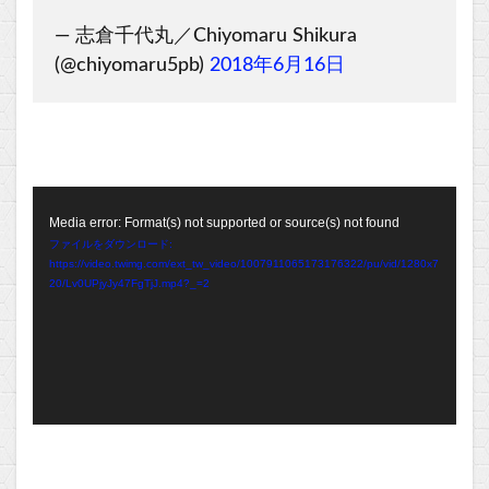
— 志倉千代丸／Chiyomaru Shikura
(@chiyomaru5pb)
2018年6月16日
動
Media error: Format(s) not supported or source(s) not found
画
ファイルをダウンロード:
プ
https://video.twimg.com/ext_tw_video/1007911065173176322/pu/vid/1280x7
20/Lv0UPjyJy47FgTjJ.mp4?_=2
レ
ー
ヤ
ー