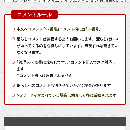
『ゼノブレイド ディフィニティブエディション Nintendo Switch 2 Edition』3,713 本
『ゼノブレイド ディフィニティブエディション Nintendo Switch 2 Edition』3,713 本
『スーパーマリオサンシャイン』とかいう神ゲー
本文へコメント｢>>番号｣コメント欄には｢※番号｣
【艦これ】オオヤマトウサギ 他
荒らしコメントは無視するようお願いします。荒らしはレス
が返ってくるのを心待ちにしています。無視すれば飽きてい
【艦これ】VautourちゃんはE5に入れると強いと聞いたけど どれくらいつよいのかしら
なくなります。
｢管理人へ ※番は荒らしです｣とコメント記入でスグ対応し
【艦これ】E5ヌルイとかいう風説には騙されないぞ スキャンプくらいヌルイのなら考える
ます
【艦これ】イベントぼちぼち終わらせてる人増えてるけど、終わったらみんな何してる？
↑コメント欄へは反映されません
荒らしへのコメントも消させていただく場合があります
【艦これ】水着川内さん 他
NGワードが含まれている場合は精査した後に反映されます
【パシフィック・リム】MODEROID「ジプシー・デンジャー」プラモデル【10日予約開始】他
ゲームで飽きるほど聞いた『ボイス』といえば
まんがタイムきらら2026年9月号が発売、「好都合セミフレンド」は次回で最終回に