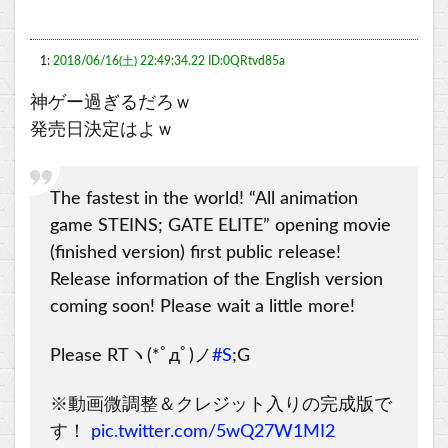
1:
2018/06/16(土) 22:49:34.22 ID:0QRtvd85a
神ゲー過ぎるだろｗ
発売日決定はよｗ
The fastest in the world! “All animation
game STEINS; GATE ELITE” opening movie
(finished version) first public release!
Release information of the English version
coming soon! Please wait a little more!
Please RTヽ(*ﾟдﾟ)ノ
#S
;G
※動画微調整＆クレジット入りの完成版で
す！
pic.twitter.com/5wQ27W1MI2