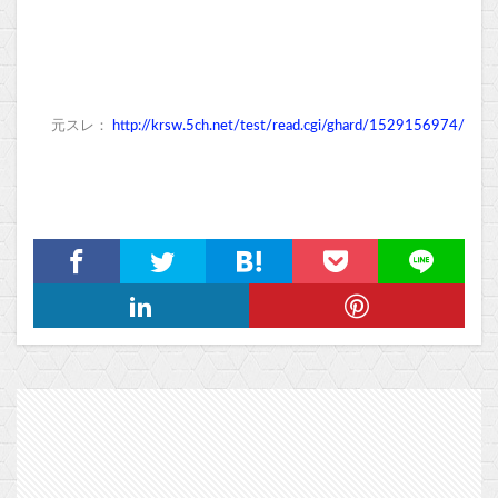
元スレ：
http://krsw.5ch.net/test/read.cgi/ghard/1529156974/