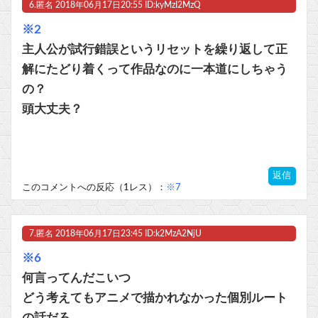
6.
匿名
2018年06月17日20:55 ID:kyMzI2MzQ
※2
主人公が試行錯誤というリセットを繰り返して正
解にたどり着くって作品なのに一本道にしちゃう
の？
頭大丈夫？
返信
このコメントへの反応（1レス）：
※7
7.
匿名
2018年06月17日23:45 ID:k2MzA2NjU
※6
何言ってんだこいつ
どう考えてもアニメで描かれなかった個別ルート
の話だろ