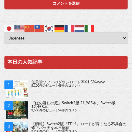
本日の人気記事
任天堂ソフトのダウンロード率61.5%www
5,100件のビュー
|
49件のコメント
『ほの暮しの庭』Switch2版 21,965本、Switch版
12,458本
3,500件のビュー
|
54件のコメント
【朗報】Switch2版『FF14』ロードが長くなる不具合の
修正パッチを本日配信
3,200件のビュー
|
29件のコメント