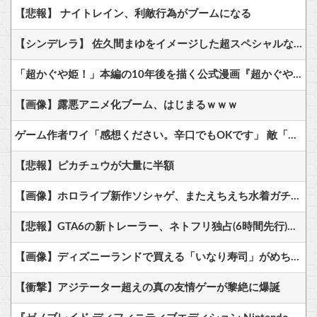
【悲報】 ナイトレイン、利敵行為がブームになる
【シンデレラ】 佐久間まゆをイメージした超スペシャルなネックレスが登場する件について
「超かぐや姫！」本編の10年後を描く公式漫画『超かぐやメシ！』、本日から連載開始！ かぐやが美味いメシを食べまくるスピンオフｗｗｗｗ
【画像】露悪アニメ化ブーム、はじまるｗｗｗ
ゲーム作者ワイ「感想ください。辛口でもOKです」 敵「あれがだめ。これがだめ」
【悲報】ピカチュウが大量に半額
【画像】ホロライブ新作ソシャゲ、またえちえち水着ガチャｗｗ
【悲報】GTA6の新トレーラー、ネトフリ独占(6時間先行)ｗｗｗ
【画像】ディズニーランドで買える「いなり寿司」がめちゃめちゃ美味しそう
【衝撃】アジテーター超えの真の友情ゲーが黎絶に爆誕