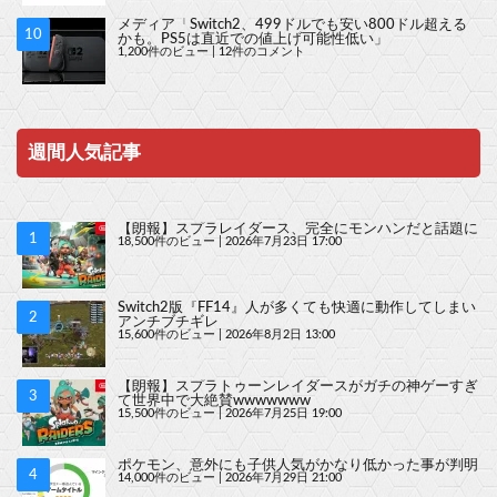
メディア「Switch2、499ドルでも安い800ドル超える
かも。PS5は直近での値上げ可能性低い」
1,200件のビュー
|
12件のコメント
週間人気記事
【朗報】スプラレイダース、完全にモンハンだと話題に
18,500件のビュー
|
2026年7月23日 17:00
Switch2版『FF14』人が多くても快適に動作してしまい
アンチブチギレ
15,600件のビュー
|
2026年8月2日 13:00
【朗報】スプラトゥーンレイダースがガチの神ゲーすぎ
て世界中で大絶賛wwwwwww
15,500件のビュー
|
2026年7月25日 19:00
ポケモン、意外にも子供人気がかなり低かった事が判明
14,000件のビュー
|
2026年7月29日 21:00