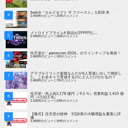
Switch『カルドセプト ザ ファースト』1,858 本
2,900件のビュー
|
21件のコメント
メトロイドプライム4 新品が2999円に…
2,900件のビュー
|
26件のコメント
任天堂が「gamescom 2026」のラインナップを発表！
2,400件のビュー
|
1件のコメント
グラブルリリンク新規なんだが6人育成し出して挫折し
た、これ全キャラ育成するのにどんだけかかるの？
2,400件のビュー
|
7件のコメント
任天堂‥売上高5,178 億円（-9.5 ％）営業利益 1,425 億
円（+150.5 %）
2,100件のビュー
|
23件のコメント
【株式】任天堂が続伸 1Q決算の大幅増益を素直に評
価
1,400件のビュー
|
19件のコメント