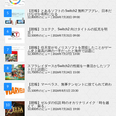
【悲報】とあるソフトの Switch2 無料アプグレ、日本だ
けなぜか有料になる
12,800件のビュー
|
2026年7月20日 09:00
【朗報】コエテク、Switch2 向けタイトルの拡充を明
言！
12,500件のビュー
|
2026年7月31日 09:00
【朗報】任天堂がモノリスソフトを買収したことがゲー
ム史上最高の神の一手だったと海外で話題に
12,300件のビュー
|
2026年7月27日 13:00
スプラレイダースがSwitch2の性能を一番活かしたソフ
トだと話題に
11,700件のビュー
|
2026年7月24日 15:00
【悲報】マーベラス、無事テンセントに捨てられて終わ
る
11,100件のビュー
|
2026年8月1日 23:30
【朗報】ゼルダの伝説 時のオカリナリメイク「時を越
えて、蘇る」
10,800件のビュー
|
2026年7月26日 19:00