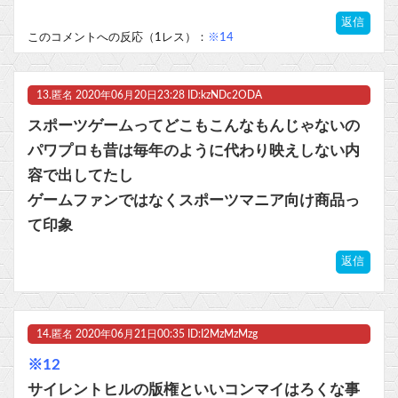
返信
このコメントへの反応（1レス）：
※14
13.
匿名
2020年06月20日23:28 ID:kzNDc2ODA
スポーツゲームってどこもこんなもんじゃないの
パワプロも昔は毎年のように代わり映えしない内
容で出してたし
ゲームファンではなくスポーツマニア向け商品っ
て印象
返信
14.
匿名
2020年06月21日00:35 ID:I2MzMzMzg
※12
サイレントヒルの版権といいコンマイはろくな事