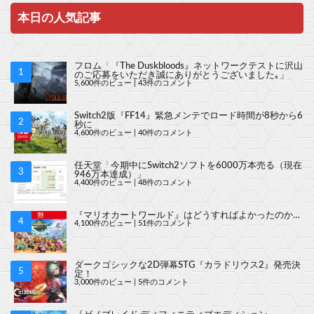
本日の人気記事
フロム「『The Duskbloods』ネットワークテストに沢山
のご応募をいただき誠にありがとうございました｡」
5,600件のビュー
|
43件のコメント
Switch2版『FF14』緊急メンテでロード時間が8秒から6
秒に
4,600件のビュー
|
40件のコメント
任天堂「今期中にSwitch2ソフトを6000万本売る（現在
946万本達成）」
4,400件のビュー
|
48件のコメント
『マリオカートワールド』はどうすればよかったのか…
4,100件のビュー
|
51件のコメント
ダークゴシックな2D弾幕STG『カラドリウス2』発売決
定！
3,000件のビュー
|
5件のコメント