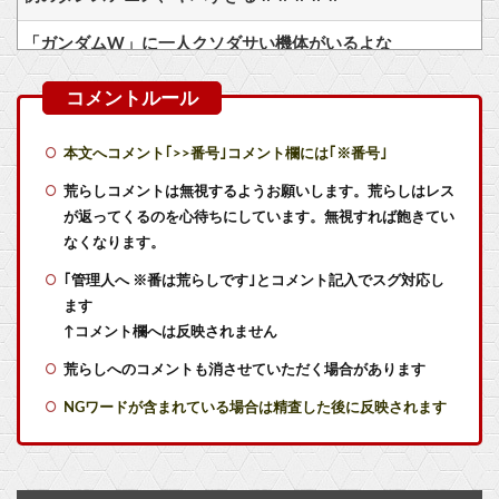
「ガンダムW」に一人クソダサい機体がいるよな
「ニカニカの実」を未だに受け入れられてない奴ｗｗｗ
チェンソーマン2部のこのキャラ何だったの…？ 何を伝えたいキャラだったの…？
本文へコメント｢>>番号｣コメント欄には｢※番号｣
【悲報画像】よゐこの二人、新しいゲームチャンネルを立ち上げるwwww
荒らしコメントは無視するようお願いします。荒らしはレス
が返ってくるのを心待ちにしています。無視すれば飽きてい
お前らが初めて『これムズすぎやろ！』って思ったゲームは何？
なくなります。
｢管理人へ ※番は荒らしです｣とコメント記入でスグ対応し
【衝撃】カーミラ空中庭園4での評価が話題に
ます
【衝撃】2026年新オリキャラ29体一覧公開！限定17体でガチャの質が
↑コメント欄へは反映されません
荒らしへのコメントも消させていただく場合があります
【ペルキチ悲報】ペルソナ、完全にXBOXのモノになる
NGワードが含まれている場合は精査した後に反映されます
【政治】夫・ひろゆきに西村ゆかが“離婚”を提示「ひろゆき＆いずみ新党（仮）」の届け出を知らされず激怒「信頼関係が保てない状態で夫婦を続けるのは無理」
【FGO】ファット「ランサー/メリュジーヌ」フィギュア【明日発売】他