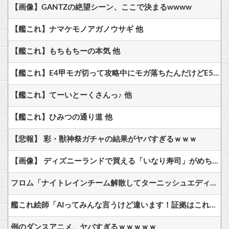
【画像】GANTZの絶望シーン、ここで決まるwwww
【艦これ】ナマケモノアガノウサギ 他
【艦これ】もちもちーの本気 他
【艦これ】E4甲モガ切って攻略中にモガ落ちたんだけどE5甲で使うために育てる価値ある？
【艦これ】てーいとーくさんっ♪ 他
【艦これ】ひみつの通り道 他
【悲報】 彩・獣神祭ガチャの結果がヤバすぎるｗｗｗ
【画像】 ディズニーランドで買える「いなり寿司」がめちゃめちゃ美味しそう
フロム「ナイトレインチーム解散してターニッシュエディション完成させました」←これｗｗｗｗ
艦これ絵師「AIってみんな言うけど違います！証拠はこれです！」→結果……
例のダンスアニメ、ヤバすぎるｗｗｗｗｗ