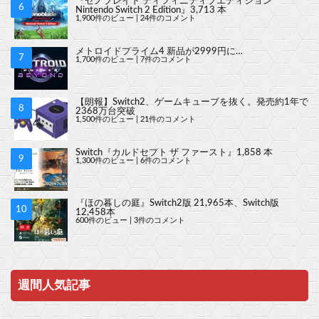
『ゼノブレイド ディフィニティブエディション
Nintendo Switch 2 Edition』3,713 本
1,900件のビュー
|
24件のコメント
メトロイドプライム4 新品が2999円に…
1,700件のビュー
|
7件のコメント
【朗報】Switch2、ゲームキューブを抜く。発売約1年で
2368万台突破
1,500件のビュー
|
21件のコメント
Switch『カルドセプト ザ ファースト』1,858 本
1,300件のビュー
|
6件のコメント
『ほの暮しの庭』Switch2版 21,965本、Switch版
12,458本
600件のビュー
|
3件のコメント
週間人気記事