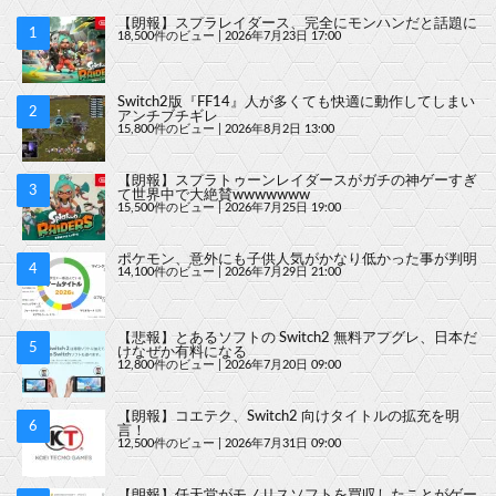
【朗報】スプラレイダース、完全にモンハンだと話題に
18,500件のビュー
|
2026年7月23日 17:00
Switch2版『FF14』人が多くても快適に動作してしまい
アンチブチギレ
15,800件のビュー
|
2026年8月2日 13:00
【朗報】スプラトゥーンレイダースがガチの神ゲーすぎ
て世界中で大絶賛wwwwwww
15,500件のビュー
|
2026年7月25日 19:00
ポケモン、意外にも子供人気がかなり低かった事が判明
14,100件のビュー
|
2026年7月29日 21:00
【悲報】とあるソフトの Switch2 無料アプグレ、日本だ
けなぜか有料になる
12,800件のビュー
|
2026年7月20日 09:00
【朗報】コエテク、Switch2 向けタイトルの拡充を明
言！
12,500件のビュー
|
2026年7月31日 09:00
【朗報】任天堂がモノリスソフトを買収したことがゲー