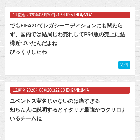
11.
匿名
2020年06月20日21:54 ID:A1NDIyMDA
でもFIFA20てレガシーエディションにも関わら
ず、国内では結局じわ売れしてPS4版の売上に結
構近づいたんだよね
びっくりしたわ
返信
12.
匿名
2020年06月20日22:23 ID:I2Mjk1MjA
ユベントス実名じゃないのは痛すぎる
知らん人に説明するとイタリア最強かつクリロナ
いるチームね