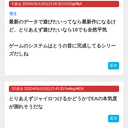
9.
匿名
2020年06月20日21:00 ID:U1ODg0NjA
※5
最新のデータで遊びたいってなら最新作になるけ
ど、とりあえず遊びたいなら18でも全然平気
ゲームのシステムはとうの昔に完成してるシリー
ズだしね
返信
10.
匿名
2020年06月20日21:45 ID:YwNzgzNDA
とりあえずジャイロつけるかどうかでEAの本気度
が測れそうだな
返信