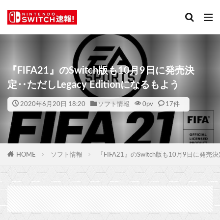
『FIFA21』のSwitch版も10月9日に発売決
定‥ただしLegacy Editionになるもよう
2020年6月20日 18:20
ソフト情報
0
pv
17件
HOME
ソフト情報
『FIFA21』のSwitch版も10月9日に発売決