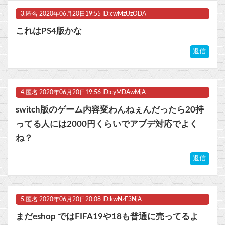
3.
匿名
2020年06月20日19:55 ID:cwMzUzODA
これはPS4版かな
返信
4.
匿名
2020年06月20日19:56 ID:cyMDAwMjA
switch版のゲーム内容変わんねぇんだったら20持
ってる人には2000円くらいでアプデ対応でよく
ね？
返信
5.
匿名
2020年06月20日20:08 ID:kwNzE3NjA
まだeshop ではFIFA19や18も普通に売ってるよ