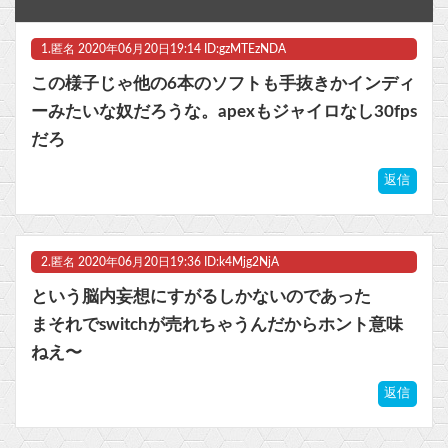
【画像】GANTZの絶望シーン、ここで決まるwwww
1.
匿名
2020年06月20日19:14 ID:gzMTEzNDA
なんでロボットアニメの主人公って親父が作ったロボに乗ることが多いの？
この様子じゃ他の6本のソフトも手抜きかインディ
【ラブライブ！】【画像】恋ちゃんのカードを求めMELLOW MOMENTの箱を剥く【Liella!】他
ーみたいな奴だろうな。apexもジャイロなし30fps
だろ
【NEEDY GIRL OVERDOSE】グッスマ「超絶最かわてんしちゃん Anniversary Party Ver.」フィギュア【明日発売！】他
返信
【ウマ娘】コミケで配布予定だった非公式グッズ「オグリキャップタマモクロスアクリル定規」意外(?)な落とし穴により配布を撤回することに…
マスク 十兆円を失う‥投資家「アメリカ党？バカかコイツw」
2.
匿名
2020年06月20日19:36 ID:k4Mjg2NjA
ビットコイン再び1600万円へ。ドル円は147円に
という脳内妄想にすがるしかないのであった
まそれでswitchが売れちゃうんだからホント意味
ねえ〜
Powered by livedoor 相互RSS
返信