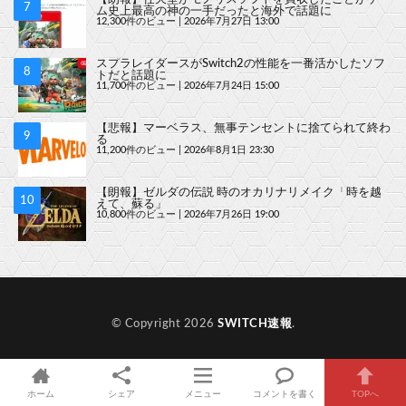
ム史上最高の神の一手だったと海外で話題に
12,300件のビュー
|
2026年7月27日 13:00
スプラレイダースがSwitch2の性能を一番活かしたソフ
トだと話題に
11,700件のビュー
|
2026年7月24日 15:00
【悲報】マーベラス、無事テンセントに捨てられて終わ
る
11,200件のビュー
|
2026年8月1日 23:30
【朗報】ゼルダの伝説 時のオカリナリメイク「時を越
えて、蘇る」
10,800件のビュー
|
2026年7月26日 19:00
© Copyright 2026
SWITCH速報
.
ホーム
シェア
メニュー
コメントを書く
TOPへ