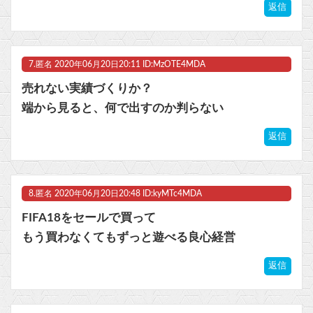
返信
7.
匿名
2020年06月20日20:11 ID:MzOTE4MDA
売れない実績づくりか？
端から見ると、何で出すのか判らない
返信
8.
匿名
2020年06月20日20:48 ID:kyMTc4MDA
FIFA18をセールで買って
もう買わなくてもずっと遊べる良心経営
返信