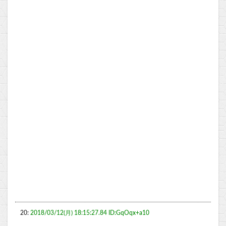
20:
2018/03/12(月) 18:15:27.84 ID:GqOqx+a10