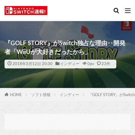
『GOLF STORY』がSwitch独占な理由‥開発
者「WiiUが大好きだったから」
2018年3月12日 20:30
インディー
0
pv
23件
HOME
ソフト情報
インディー
『GOLF STORY』がSw