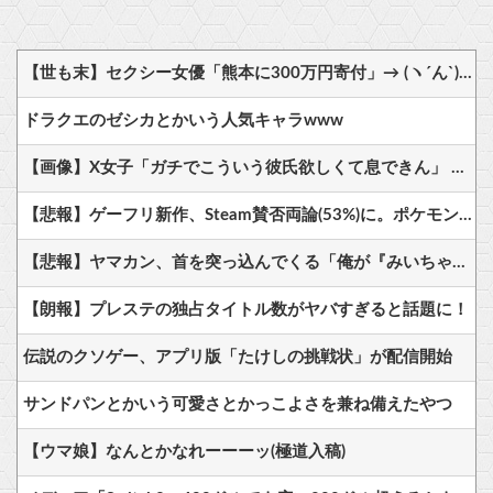
【世も末】セクシー女優「熊本に300万円寄付」→ (ヽ´ん`)「汚い金でもありがとう」
ドラクエのゼシカとかいう人気キャラwww
【画像】X女子「ガチでこういう彼氏欲しくて息できん」 2000万バズ
【悲報】ゲーフリ新作、Steam賛否両論(53%)に。ポケモンで磨いた技術力…
【悲報】ヤマカン、首を突っ込んでくる「俺が『みいちゃんと山田さん』のアニメ監督やりますよ？」
【朗報】プレステの独占タイトル数がヤバすぎると話題に！
伝説のクソゲー、アプリ版「たけしの挑戦状」が配信開始
サンドパンとかいう可愛さとかっこよさを兼ね備えたやつ
【ウマ娘】なんとかなれーーーッ(極道入稿)