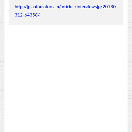
http://jp.automaton.am/articles/interviewsjp/20180
312-64358/