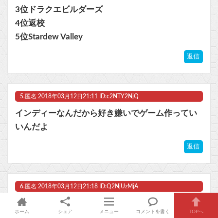
3位ドラクエビルダーズ
4位返校
5位Stardew Valley
返信
5.
匿名
2018年03月12日21:11 ID:c2NTY2NjQ
インディーなんだから好き嫌いでゲーム作ってい
いんだよ
返信
6.
匿名
2018年03月12日21:18 ID:Q2NjUzMjA
フライハイ上場しろ！投資させろ！
ホーム
シェア
メニュー
コメントを書く
TOPへ