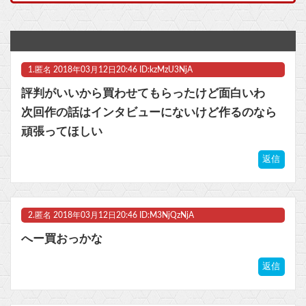
メディア「Switch2、499ドルでも安い800ドル超えるかも。PS5は直近での値上げ可能性低い」
少年ジャンプの人気マンガグッズを“大量注文しキャンセル”繰り返したか 女逮捕 総額43億円以上他
1.
匿名
2018年03月12日20:46 ID:kzMzU3NjA
【マジ注意】3.11被災者が語る『避難所では決して◯◯◯の質問にYESと答えてはいけない』のライフハックがあまりに地獄だった → うっかりYESと言った人が最悪の末路に…
評判がいいから買わせてもらったけど面白いわ
【VTuber】千羽師匠、Grokに自分の気持ち悪いツイート聞くやつやってるのかなって思ったら相手鴨神やんけ
次回作の話はインタビューにないけど作るのなら
頑張ってほしい
【悲報】週刊少年ジャンプ、ひっそりとヤバいことになっていた・・・他
返信
【ウマ娘】ハフバは本当にタクトちゃん来るの？
マスク 十兆円を失う‥投資家「アメリカ党？バカかコイツw」
2.
匿名
2018年03月12日20:46 ID:M3NjQzNjA
ビットコイン再び1600万円へ。ドル円は147円に
へー買おっかな
返信
Powered by livedoor 相互RSS