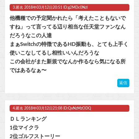
3.
匿名
2018年03月12日20:51 ID:g2MDc0NzI
他機種での予定聞かれたら「考えたこともないで
すね」って言ってる辺り相当な任天堂ファンなん
だろうなこの人達
まぁSwitchの特徴であるHD振動も、とても上手く
使いこなしてるし相性いいんだろうな
この会社がまた新規でなんか作るなら気になる所
ではあるなぁ〜
返信
4.
匿名
2018年03月12日21:08 ID:QxNzMzODQ
ＤＬランキング
1位マイクラ
2位ゴルフストーリー