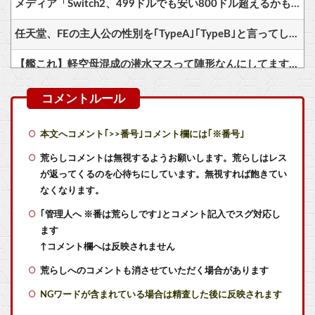
メディア「Switch2、499ドルでも安い800ドル超えるかも。PS5は直近での値上げ可能性低い」
任天堂、FEの主人公の性別を｢TypeA｣｢TypeB｣と言ってしまう…
【艦これ】軽空母混成の潜水マスって陣形なんにしてますの？？？
【艦これ】ジャージ鹿島 他
【艦これ】E5クリアした人に聞きたいんだけど基地航空の熟練度どうしてた？
本文へコメント｢>>番号｣コメント欄には｢※番号｣
【艦これ】差し入れゴトさん 他
荒らしコメントは無視するようお願いします。荒らしはレス
が返ってくるのを心待ちにしています。無視すれば飽きてい
FE万紫千紅、難易度が「ノーマル」と「ハード」のみの模様
なくなります。
｢管理人へ ※番は荒らしです｣とコメント記入でスグ対応し
同級生が食われた………。
ます
【BF6】 まともなネット環境ならPing一桁とか言ってる奴たまにいるけどマヌケすぎる
↑コメント欄へは反映されません
荒らしへのコメントも消させていただく場合があります
映画『ちいかわ』の性悪モモンガにドン引きして嫌いになった人へ、モモンガの真の魅力は◯◯◯です
NGワードが含まれている場合は精査した後に反映されます
マジでものが捨てられないオタクなんだが他