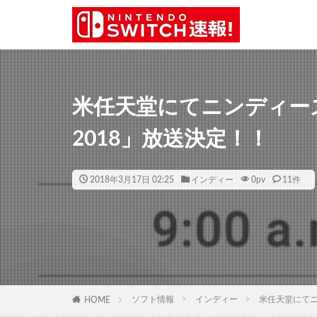
米任天堂にてニンディーズ「Nind
2018」放送決定！！
2018年3月17日 02:25
インディー
0
pv
11件
ソフト情報
インディー
米任天堂にてニンデ
HOME