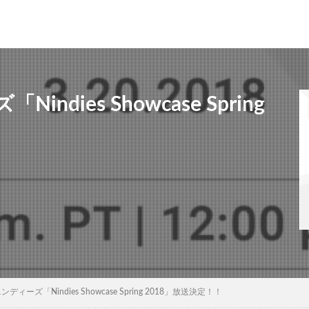
ies Showcase Spring
ィーズ「Nindies Showcase Spring 2018」放送決定！！