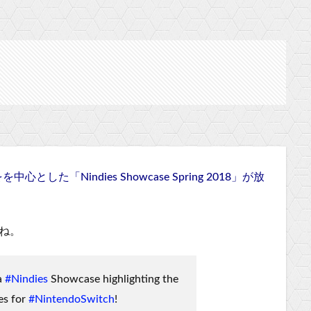
をを中心とした
「Nindies Showcase Spring 2018」が放
すね。
a
#Nindies
Showcase highlighting the
es for
#NintendoSwitch
!