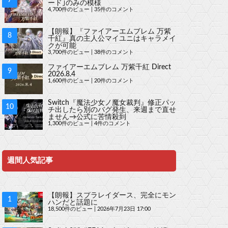
ード｣のみの模様
4,700件のビュー
|
35件のコメント
【朗報】『ファイアーエムブレム 万紫
千紅』真の主人公マイユニはキャラメイ
クが可能
3,700件のビュー
|
38件のコメント
ファイアーエムブレム 万紫千紅 Direct
2026.8.4
1,600件のビュー
|
20件のコメント
Switch『魔法少女ノ魔女裁判』修正パッ
チ出したら別のバグ発生、来週まで直せ
ません→公式に苦情殺到
1,300件のビュー
|
4件のコメント
週間人気記事
【朗報】スプラレイダース、完全にモン
ハンだと話題に
18,500件のビュー
|
2026年7月23日 17:00