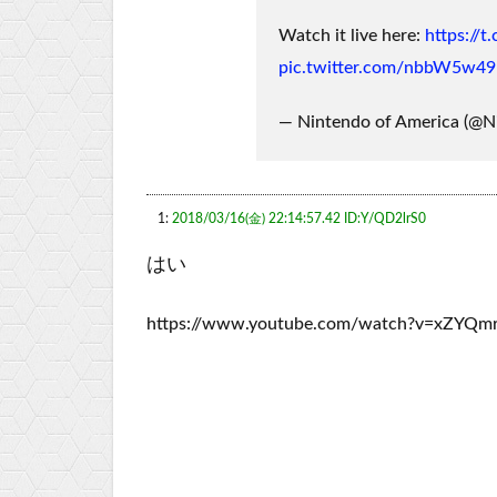
Watch it live here:
https://
pic.twitter.com/nbbW5w4
— Nintendo of America (@
1:
2018/03/16(金) 22:14:57.42 ID:Y/QD2lrS0
はい
https://www.youtube.com/watch?v=xZYQ