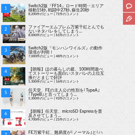
Switch2版『FF14』ロード時間‥エリア
移動15秒､戦闘中27秒､蘇生20秒
8,200件のビュー
|
71件のコメント
ファイアーエムブレム万紫千紅とんでも
ないネタバレをしてしまう…
8,000件のビュー
|
61件のコメント
Switch2版『モンハンワイルズ』の動作
環境が判明！
7,000件のビュー
|
48件のコメント
【朗報】ほの暮らしの庭、100時間遊べ
てストーリーも面白いスタバレの上位互
換だとまじで好評
5,300件のビュー
|
16件のコメント
任天堂、FEの主人公の性別を｢TypeA｣
｢TypeB｣と言ってしまう…
5,300件のビュー
|
92件のコメント
【朗報】任天堂、microSD Expressを普
及させてしまう…
4,700件のビュー
|
21件のコメント
FE万紫千紅、難易度が｢ノーマル｣と｢ハ