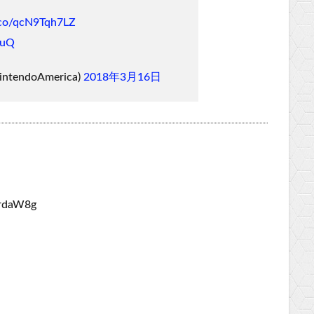
t.co/qcN9Tqh7LZ
9uQ
NintendoAmerica)
2018年3月16日
mrdaW8g