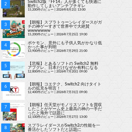
Switch2版『FF14』人が多くても快適に
動作してしまいアンチブチギレ
15,200件のビュー
|
2026年8月2日 13:00
【朗報】スプラトゥーンレイダースがガ
チの神ゲーすぎて世界中で大絶賛
wwwwwww
15,200件のビュー
|
2026年7月25日 19:00
ポケモン、意外にも子供人気がかなり低
かった事が判明
13,900件のビュー
|
2026年7月29日 21:00
【悲報】とあるソフトの Switch2 無料
アプグレ、日本だけなぜか有料になる
12,800件のビュー
|
2026年7月20日 09:00
【朗報】コエテク、Switch2 向けタイト
ルの拡充を明言！
12,400件のビュー
|
2026年7月31日 09:00
【朗報】任天堂がモノリスソフトを買収
したことがゲーム史上最高の神の一手だ
ったと海外で話題に
12,100件のビュー
|
2026年7月27日 13:00
スプラレイダースがSwitch2の性能を一
番活かしたソフトだと話題に