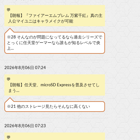
💬
【朗報】『ファイアーエムブレム 万紫千紅』真の主
人公マイユニはキャラメイクが可能
※28 そんなのが問題になってるなら過去シリーズで
とっくに任天堂ゲーマーなら誰もが知るレベルで炎
上...
2026年8月06日 07:24
💬
【朗報】任天堂、microSD Expressを普及させてし
まう…
※21 他のストレージ見たらそんなに高くない
2026年8月06日 07:23
💬