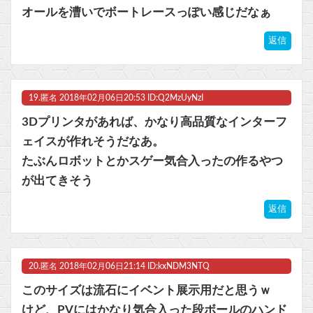
オールを漕いでボートレースっぽい感じだなぁ
返信
19.
匿名
2018年02月06日20:53 ID:Q2MzUyNzI
3Dプリンタがあれば、かなり高品質なインターフ
ェイスが作れそうだなあ。
たぶんロボットとかスゲー気合入ったの作るやつ
が出てきそう
返信
20.
匿名
2018年02月06日21:14 ID:kxNDM3NTQ
このサイズは流石にイベント展示用だと思うｗ
けど、PVにはかなり気合入った段ボールのハンド