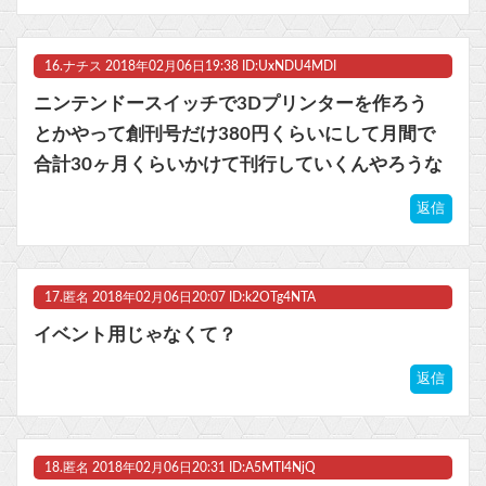
16.
ナチス
2018年02月06日19:38 ID:UxNDU4MDI
ニンテンドースイッチで3Dプリンターを作ろう
とかやって創刊号だけ380円くらいにして月間で
合計30ヶ月くらいかけて刊行していくんやろうな
返信
17.
匿名
2018年02月06日20:07 ID:k2OTg4NTA
イベント用じゃなくて？
返信
18.
匿名
2018年02月06日20:31 ID:A5MTI4NjQ