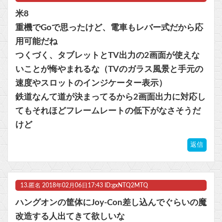
米8
重機でGoで思ったけど、電車もレバー式だから応
用可能だね
つくづく、タブレットとTV出力の2画面が使えな
いことが悔やまれるな（TVのガラス風景と手元の
速度やスロットのインジケーター表示）
鉄道なんて道が決まってるから2画面出力に対応し
てもそれほどフレームレートの低下がなさそうだ
けど
返信
13.
匿名
2018年02月06日17:43 ID:gxNTQ2MTQ
ハングオンの筐体にJoy-Con差し込んでぐらいの魔
改造する人出てきて欲しいな