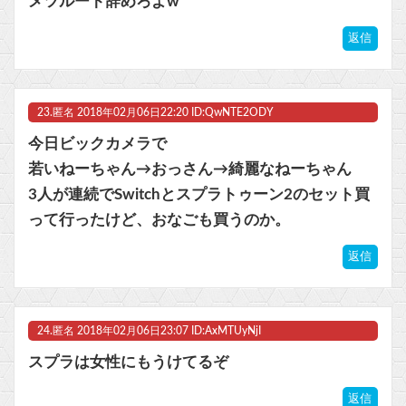
メツルート辞めろよw
返信
23.
匿名
2018年02月06日22:20 ID:QwNTE2ODY
今日ビックカメラで
若いねーちゃん→おっさん→綺麗なねーちゃん
3人が連続でSwitchとスプラトゥーン2のセット買
って行ったけど、おなごも買うのか。
返信
24.
匿名
2018年02月06日23:07 ID:AxMTUyNjI
スプラは女性にもうけてるぞ
返信