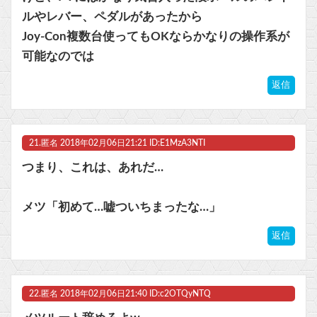
ルやレバー、ペダルがあったから
Joy-Con複数台使ってもOKならかなりの操作系が
可能なのでは
返信
21.
匿名
2018年02月06日21:21 ID:E1MzA3NTI
つまり、これは、あれだ…
メツ「初めて…嘘ついちまったな…」
返信
22.
匿名
2018年02月06日21:40 ID:c2OTQyNTQ