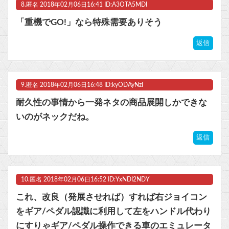
8.
匿名
2018年02月06日16:41 ID:A3OTA5MDI
「重機でGO!」なら特殊需要ありそう
返信
9.
匿名
2018年02月06日16:48 ID:kyODAyNzI
耐久性の事情から一発ネタの商品展開しかできな
いのがネックだね。
返信
10.
匿名
2018年02月06日16:52 ID:YxNDI2NDY
これ、改良（発展させれば）すれば右ジョイコン
をギア/ペダル認識に利用して左をハンドル代わり
にすりゃギア/ペダル操作できる車のエミュレータ