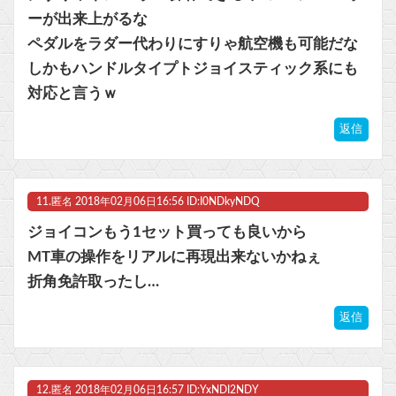
ーが出来上がるな
ペダルをラダー代わりにすりゃ航空機も可能だな
しかもハンドルタイプトジョイスティック系にも
対応と言うｗ
返信
11.
匿名
2018年02月06日16:56 ID:I0NDkyNDQ
ジョイコンもう1セット買っても良いから
MT車の操作をリアルに再現出来ないかねぇ
折角免許取ったし…
返信
12.
匿名
2018年02月06日16:57 ID:YxNDI2NDY