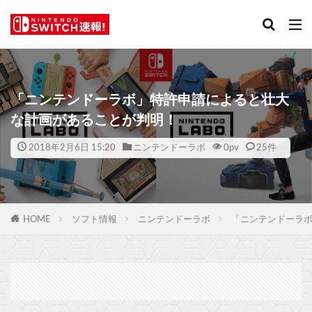
「ニンテンドーラボ」特許申請によると壮大
な計画があることが判明！
2018年2月6日 15:20
ニンテンドーラボ
0
pv
25件
HOME
ソフト情報
ニンテンドーラボ
「ニンテンドーラ