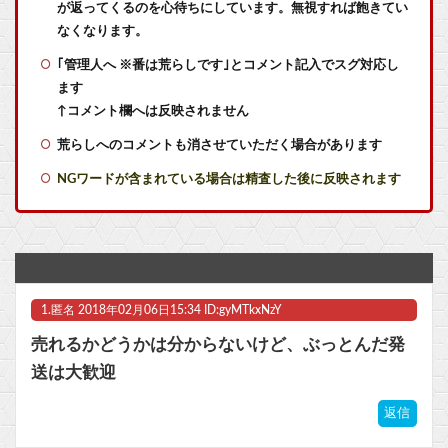
が返ってくるのを心待ちにしています。無視すれば飽きてい
グラブルリリンク新規なんだが6人育成し出して挫折した、これ全キャラ育成するのにどんだけかかるの？
なくなります。
｢管理人へ ※番は荒らしです｣とコメント記入でスグ対応し
任天堂1Q決算 売上高5,178 億円（-9.5 ％）、営業利益 1,425 億円（+150.5 %）
ます
「斬撃を飛ばす」←ぶっちゃけ好き？嫌い？
↑コメント欄へは反映されません
荒らしへのコメントも消させていただく場合があります
大学生のキモオタはなぜエナジードリンク飲んでるアピールするんや
NGワードが含まれている場合は精査した後に反映されます
【衝撃事実】太り過ぎなお笑い芸人さん(44歳)、無料のChatGPTだけでダイエットに挑戦 → わずか3ヶ月で20キロ減の激ヤセに成功！！すげええええ
【急募】おまえらの人生で1番ハマったゲームを挙げてけ
ガリガリな「けもフレ声優」が発見される・・・他
1.
匿名
2018年02月06日15:34 ID:gyMTkxNzY
【ラブライブ！】今週のハマタ歌謡祭にもふりさん出るじゃねーか他
売れるかどうかは分からないけど、ぶっとんだ発
【にじさんじ】石神の断片的すぎるドラゴンボール知識
送は大歓迎
【オリジナル美少女可動フィギュア】Idle Angels「堕天使 ルシファー」予約受付中【試作画像追加】他
返信