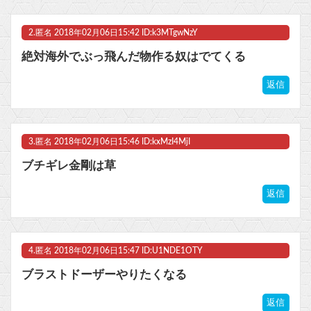
【ウマ娘】わたしの全力受け止めて♡ ←「またへんないきものがふえてる…」
2.
匿名
2018年02月06日15:42 ID:k3MTgwNzY
マスク 十兆円を失う‥投資家「アメリカ党？バカかコイツw」
絶対海外でぶっ飛んだ物作る奴はでてくる
ビットコイン再び1600万円へ。ドル円は147円に
返信
Powered by livedoor 相互RSS
3.
匿名
2018年02月06日15:46 ID:kxMzI4MjI
ブチギレ金剛は草
返信
4.
匿名
2018年02月06日15:47 ID:U1NDE1OTY
ブラストドーザーやりたくなる
返信