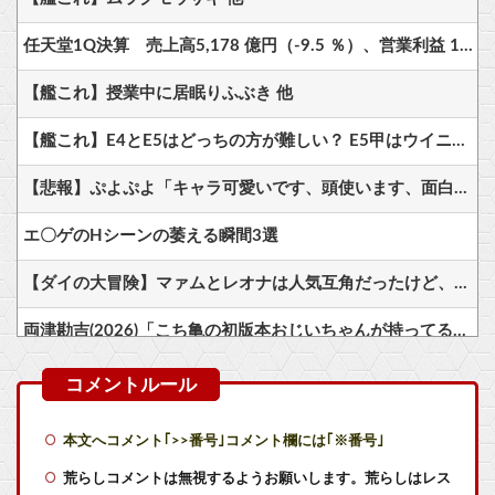
任天堂1Q決算 売上高5,178 億円（-9.5 ％）、営業利益 1,425 億円（+150.5 %）
【艦これ】授業中に居眠りふぶき 他
【艦これ】E4とE5はどっちの方が難しい？ E5甲はウイニングランって聞いたんだけど
【悲報】ぷよぷよ「キャラ可愛いです、頭使います、面白いです」←天下取れなかった理由…
エ〇ゲのHシーンの萎える瞬間3選
【ダイの大冒険】マァムとレオナは人気互角だったけど、どっち派？
両津勘吉(2026)「こち亀の初版本おじいちゃんが持ってるかもしれないよ！内容は変わらないからね！」
【悲報画像】ブルーロックになんJ民とドッピュン孕ませ男登場www
【画像】X女子「ガチでこういう彼氏欲しくて息できん」 2000万バズ
本文へコメント｢>>番号｣コメント欄には｢※番号｣
【東方】怨霊にナメられてるこいしちゃん可愛いよね
荒らしコメントは無視するようお願いします。荒らしはレス