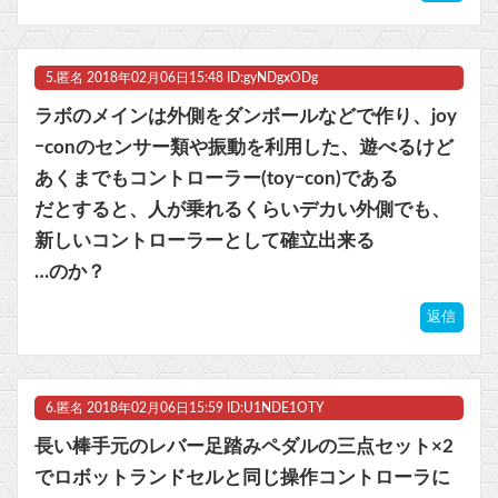
5.
匿名
2018年02月06日15:48 ID:gyNDgxODg
ラボのメインは外側をダンボールなどで作り、joy
ｰconのセンサー類や振動を利用した、遊べるけど
あくまでもコントローラー(toyｰcon)である
だとすると、人が乗れるくらいデカい外側でも、
新しいコントローラーとして確立出来る
…のか？
返信
6.
匿名
2018年02月06日15:59 ID:U1NDE1OTY
長い棒手元のレバー足踏みペダルの三点セット×2
でロボットランドセルと同じ操作コントローラに