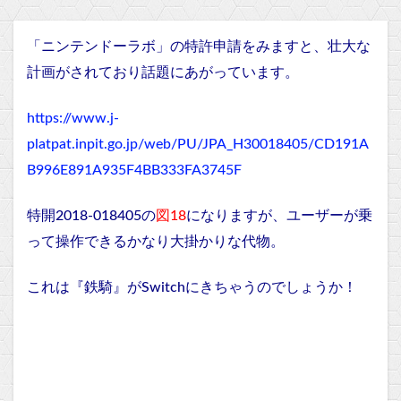
「ニンテンドーラボ」の特許申請をみますと、壮大な
計画がされており話題にあがっています。
https://www.j-
platpat.inpit.go.jp/web/PU/JPA_H30018405/CD191A
B996E891A935F4BB333FA3745F
特開2018-018405の
図18
になりますが、ユーザーが乗
って操作できるかなり大掛かりな代物。
これは『鉄騎』がSwitchにきちゃうのでしょうか！