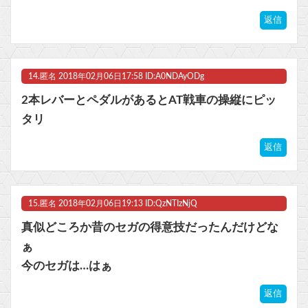
返信
14.
匿名
2018年02月06日17:58 ID:A0NDAyODg
2本レバーとペダルがあるとAT戦車の操縦にピッ
タリ
返信
15.
匿名
2018年02月06日19:13 ID:QzNTIzNjQ
真似どころか昔のセガの得意技だったんだけどな
ぁ
今のセガは…はぁ
返信