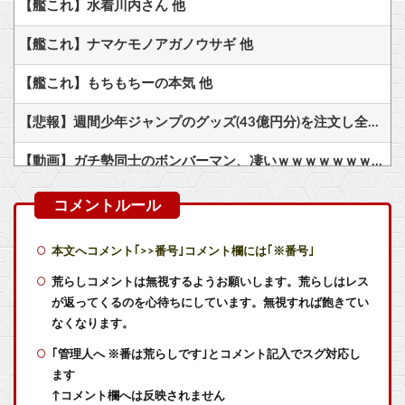
【艦これ】水着川内さん 他
【艦これ】ナマケモノアガノウサギ 他
【艦これ】もちもちーの本気 他
【悲報】週間少年ジャンプのグッズ(43億円分)を注文し全てキャンセルした女逮捕ｗｗｗｗｗｗｗｗ
【動画】ガチ勢同士のボンバーマン、凄いｗｗｗｗｗｗｗｗｗｗｗｗ
ぴろし社長ブチギレ「ジョジョASBカカロット鬼滅ナルティメット作ったのにジャンブ公式にブロックされたんだが⁉」
フロム「ダークソウルを完結させるでー！」←おおええやん
本文へコメント｢>>番号｣コメント欄には｢※番号｣
『新桃太郎伝説』というゲーム知ってるか？
荒らしコメントは無視するようお願いします。荒らしはレス
が返ってくるのを心待ちにしています。無視すれば飽きてい
ダークゴシックな2D弾幕STG『カラドリウス2』発売決定！
なくなります。
｢管理人へ ※番は荒らしです｣とコメント記入でスグ対応し
【朗報】金曜ロードショーで8番出口が地上波初放送wwwwwwwww
ます
ラスボス戦が好きなゲームは？
↑コメント欄へは反映されません