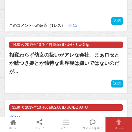
返信
このコメントへの反応（1レス）：
※15
14.
匿名
2019年10月04日18:55 ID:UyOTUwODg
相変わらず幼女の扱いがアレな会社。まぁロゼと
か嘘つき姫とか独特な世界観は嫌いではないのだ
が…
返信
15.
匿名
2019年10月05日02:00 ID:U0NzQyOTU
※13
extern付けてないんだから単なるプロトタイプ宣
ホーム
シェア
メニュー
コメントを書く
TOPへ