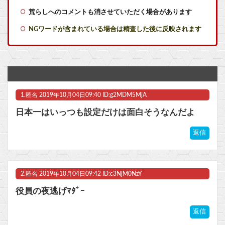
荒らしへのコメントも消させていただく場合があります
『サガ2秘宝伝説』とかいう過大評価ゲーム
NGワードが含まれている場合は精査した後に反映されます
【ラブライブ！】LuckyFes'26は無料で配信見れるのか助かるな（8/9）他
『サガ2秘宝伝説』とかいう過大評価ゲーム
【にじさんじ】はかちぇ「2足の靴下を履いては洗濯するのを繰り返していたんだけど今日15足買った」
1.
匿名
2019年10月04日09:40 ID:g2MDM5MjA
【エヴァンゲリオン】ロボ道「エヴァンゲリオン弐号機（TVシリーズVer.）」アクションフィギュア【彩色原型公開】他
日本一はいっつも設定だけは面白そうなんだよ
【画像】絢瀬絵里さんのお●ぱいでかい【ラブライブ！】
返信
【艦これ】E5ボスはともかく道中だけはしっかりラスダンしてるじゃねーか
マスク 十兆円を失う‥投資家「アメリカ党？バカかコイツw」
2.
匿名
2019年10月04日09:42 ID:c3NjM0NzY
ビットコイン再び1600万円へ。ドル円は147円に
役員の夜逃げﾏﾀﾞｰ
返信