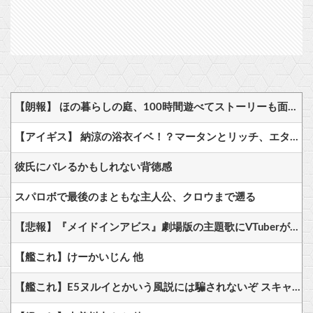
【朗報】 ほの暮らしの庭、100時間遊べてストーリーも面白いスタバレの上位互換だとまじで好評
【アイギス】 納涼の浴衣イベ！？マータンとリッチ、エターナーが来る模様！！！
彼氏にバレるかもしれない背徳感
スパロボで最後のまともな主人公、クロウまで遡る
【悲報】『メイドインアビス』劇場版の主題歌にVTuberが起用されてまたまたまた炎上、もう何回目だよ…他
【艦これ】けーかいじん 他
【艦これ】E5ヌルイとかいう風説には騙されないぞ スキャンプくらいヌルイのなら考える