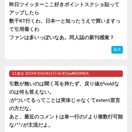
昨日ツイッターここ好きポイントスクショ貼って
アップしたら
数千RT行くわ、日本一と知ったうえで買いますっ
て引用着くわ
ファンは多いっぽいなあ。同人誌の新刊感覚？
返信
13.
匿名
2019年10月04日17:56 ID:QwNDI3MDA
引数が無いのは聞く耳を持たず、戻り値がvoidな
のは何も答えない。
;がついてるってことは実体じゃなくてextern宣言
の方だな。
あと、最近のコメントは単一行の//より複数行可能
な/**/が主流だよ。