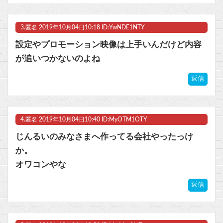
Powered by livedoor 相互RSS
3.
匿名
2019年10月04日10:18 ID:YwNDE1NTY
設定やプロモーション映像は上手いんだけど内容
が追いつかないのよね
返信
4.
匿名
2019年10月04日10:40 ID:MyOTM1OTY
じんるいのみなさまへ作ってる会社やったっけ
か。
オワコンやな
返信