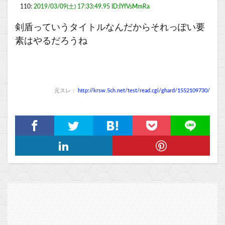
110:
2019/03/09(土) 17:33:49.95 ID:IYfVsMmRa
剣盾っていうタイトルなんだからそれっぽい要
素はやるだろうね
元スレ：
http://krsw.5ch.net/test/read.cgi/ghard/1552109730/