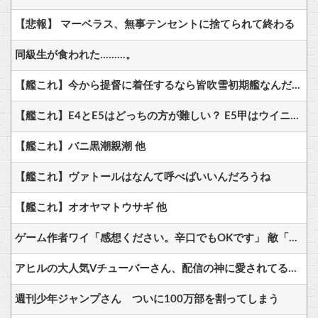
【悲報】 マーベラス、無事テンセントに捨てられて終わる
同級生が食われた………。
【艦これ】今から提督に着任するなら皆吹雪初期艦なんだろうか
【艦これ】E4とE5はどっちの方が難しい？ E5甲はウイニングランって聞いたんだけど
【艦これ】バニ黒潮親潮 他
【艦これ】ヴァトールはなんて呼べばいいんだろうね
【艦これ】オオヤマトウサギ 他
ゲーム作者ワイ「感想ください。辛口でもOKです」 敵「あれがだめ。これがだめ」
アヒルの大人気Vチューバーさん、配信の神に愛されてるとしか思えない確率の偏りｗ
週刊少年ジャンプさん ついに100万部を割ってしまう