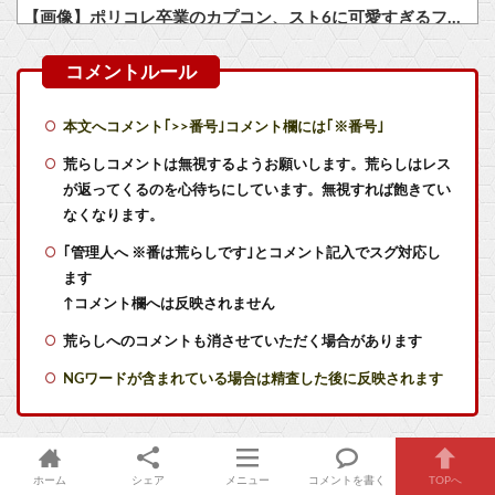
【画像】ポリコレ卒業のカプコン、スト6に可愛すぎるフィリピン人キャラ実装！
【悲報】GTA6の新トレーラー、ネトフリ独占(6時間先行)ｗｗｗ
ロックスター、『GTA6』のトレーラーをNetflixで先行公開へ
本文へコメント｢>>番号｣コメント欄には｢※番号｣
【朗報】任天堂、microSDExpressを普及させてしまう…
荒らしコメントは無視するようお願いします。荒らしはレス
が返ってくるのを心待ちにしています。無視すれば飽きてい
任天堂 熊本地震を受け被災者の製品修理は無償対応（災害救助法適用地域） 義援金5000万円寄付
なくなります。
｢管理人へ ※番は荒らしです｣とコメント記入でスグ対応し
【株式】任天堂が続伸 1Q決算の大幅増益を素直に評価
ます
同人「10円」セール「第3弾」
↑コメント欄へは反映されません
荒らしへのコメントも消させていただく場合があります
【速報】ホロライブのVtuber、劇場版メイドインアビスの主題歌決定wwwwwwwwww他
NGワードが含まれている場合は精査した後に反映されます
【ウマ娘】ブルアカの新仕様ガチャの何が恐ろしいかを最近のウマ娘ガチャに例えると…地獄だな？
任天堂「今期中にSwitch2ソフトを6000万本売る（現在946万本達成）」
ホーム
シェア
メニュー
コメントを書く
TOPへ
【ラブライブ！】瑠璃乃とみおんのメスガキ対決【蓮ノ空】他