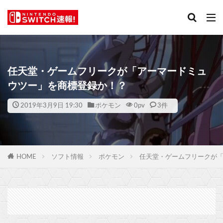
任天堂・ゲームフリークが「アーマードミュ
ウツー」を商標登録か！？
2019年3月9日 19:30
ポケモン
0
pv
3件
HOME
ソフト情報
ポケモン
任天堂・ゲームフリークが