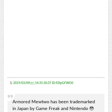
1:
2019/03/09(土) 14:35:30.07 ID:9ZtpGFWO0
Armored Mewtwo has been trademarked
in Japan by Game Freak and Nintendo 😳