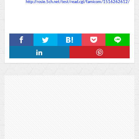
http://rosie.5ch.net/test/read.cgi/famicom/1516262612/