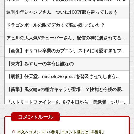
週刊少年ジャンプさん ついに100万部を割ってしまう
ドラゴンボールの敵でデカくて強い奴っていた？
アヒルの大人気Vチューバーさん、配信の神に愛されてるとしか思えない確率の偏りｗ
【画像】ポリコレ卒業のカプコン、スト6に可愛すぎるフィリピン人キャラ実装！
【東方】みすちーの本命は誰なの
【朗報】任天堂、microSDExpressを普及させてしまう…
【衝撃】風火輪αの相方キャラが登場！？性能と今後の展開がこちら
『ストリートファイター6』8/7本日から「鬼武者」シリーズとのコラボイベント「鬼ノ道×拳ノ道」が期間限定開催（～8/31）期間中ログインで「鬼EXカラー」などのプレゼント…
マリオカートって結局スーパーファミコンの初代のやつが一番面白いんだろ？
【艦これ】煙幕してんのに大暴れしすぎちゃうか？
本文へコメント｢>>番号｣コメント欄には｢※番号｣