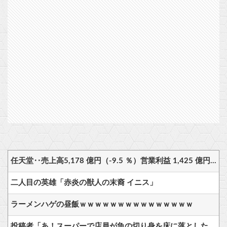
任天堂‥売上高5,178 億円（-9.5 ％）営業利益 1,425 億円（+150.5 %）
二人目の英雄「赤炎の獣人の末裔 イニス」
ラーメンハゲの昼飯ｗｗｗｗｗｗｗｗｗｗｗｗｗｗｗ
投稿者「あ！スーパーで店員が魚の切り身を床に落とした！」 母「見てなさい。あれ、売り場に並べるから」 → 中国ネット民ドン引き