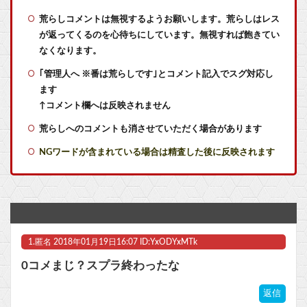
【艦これ】バニ黒潮親潮 他
荒らしコメントは無視するようお願いします。荒らしはレス
が返ってくるのを心待ちにしています。無視すれば飽きてい
【艦これ】デイス 他
なくなります。
｢管理人へ ※番は荒らしです｣とコメント記入でスグ対応し
【艦これ】オオヤマトウサギ 他
ます
【艦これ】E5ヌルイとかいう風説には騙されないぞ スキャンプくらいヌルイのなら考える
↑コメント欄へは反映されません
荒らしへのコメントも消させていただく場合があります
【ウマ娘】スズカさんと同じ声と聞いて驚いたキャラ他
NGワードが含まれている場合は精査した後に反映されます
【ラブライブ！】【画像】ニジガク京まふドスケベ人魚の描き下ろし【虹ヶ咲】他
【デレマス】810プロエアコン騒動【ぷちかれシリーズ】
自称・世界初の男性バーチャルYouTuberばあちゃるさん、引退を発表 「ずっと続けられなくて本当にごめんなさい」
1.
匿名
2018年01月19日16:07 ID:YxODYxMTk
『ゲームボーイ世代』にしかわからないことｗｗｗｗｗ
0コメまじ？スプラ終わったな
【食玩】Gフレーム「デスティニーガンダム」8月下旬受注開始他
返信