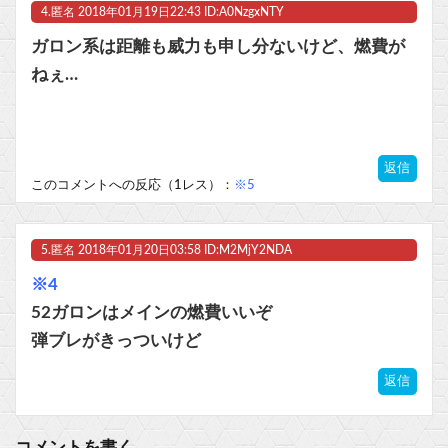
4.
匿名
2018年01月19日22:43 ID:A0NzgxNTY
ガロン系は距離も威力も申し分ないけど、燃費が
ねぇ…
返信
このコメントへの反応（1レス）：
※5
5.
匿名
2018年01月20日03:58 ID:M2MjY2NDA
※4
52ガロンはメインの燃費いいぞ
弾ブレがきっついけど
返信
コメントを書く