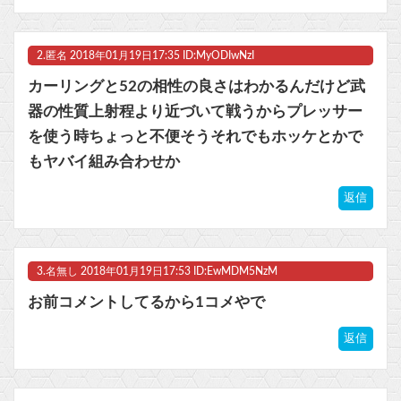
Switch『カルドセプト ザ ファースト』1,858 本
マスク 十兆円を失う‥投資家「アメリカ党？バカかコイツw」
2.
匿名
2018年01月19日17:35 ID:MyODIwNzI
ビットコイン再び1600万円へ。ドル円は147円に
カーリングと52の相性の良さはわかるんだけど武
器の性質上射程より近づいて戦うからプレッサー
を使う時ちょっと不便そうそれでもホッケとかで
もヤバイ組み合わせか
Powered by livedoor 相互RSS
返信
3.
名無し
2018年01月19日17:53 ID:EwMDM5NzM
お前コメントしてるから1コメやで
返信