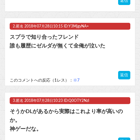
返信
マスク 十兆円を失う‥投資家「アメリカ党？バカかコイツw」
ビットコイン再び1600万円へ。ドル円は147円に
2.
匿名
2018年07月28日10:15 ID:Y3MjgyNA=
スプラで知り合ったフレンド
誰も履歴にゼルダが無くて全俺が泣いた
Powered by livedoor 相互RSS
返信
このコメントへの反応（1レス）：
※7
3.
匿名
2018年07月28日10:23 ID:Q0OTY2NzI
そうかDLがあるから実際はこれより率が高いの
か。
神ゲーだな。