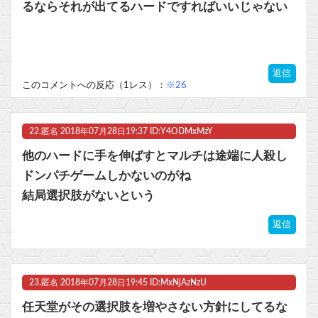
るならそれが出てるハードですればいいじゃない
返信
このコメントへの反応（1レス）：
※26
22.
匿名
2018年07月28日19:37 ID:Y4ODMxMzY
他のハードに手を伸ばすとマルチは途端に人殺し
ドンパチゲームしかないのがね
結局選択肢がないという
返信
23.
匿名
2018年07月28日19:45 ID:MxNjAzNzU
任天堂がその選択肢を増やさない方針にしてるな