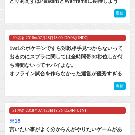
とりあえずはPaladinsとWarframeに期待しよう
返信
20.
匿名
2018年07月28日18:00 ID:Y0NjI1NDQ
1vs1のポケモンですら対戦相手見つからないって
出るのにスプラに関しては全時間帯30秒位しか待
ち時間ないってヤバイよな。
オフライン試合を作らなかった運営が優秀すぎる
返信
21.
匿名
2018年07月28日19:26 ID:c4NTU1NTI
※18
言いたい事がよく分からんがやりたいゲームがあ