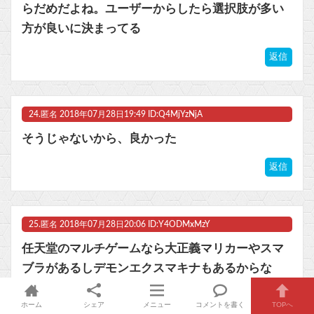
らだめだよね。ユーザーからしたら選択肢が多い
方が良いに決まってる
返信
24.
匿名
2018年07月28日19:49 ID:Q4MjYzNjA
そうじゃないから、良かった
返信
25.
匿名
2018年07月28日20:06 ID:Y4ODMxMzY
任天堂のマルチゲームなら大正義マリカーやスマ
ブラがあるしデモンエクスマキナもあるからな
他では出ないような強力なラインナップが存在し
ホーム
シェア
メニュー
コメントを書く
TOPへ
てる