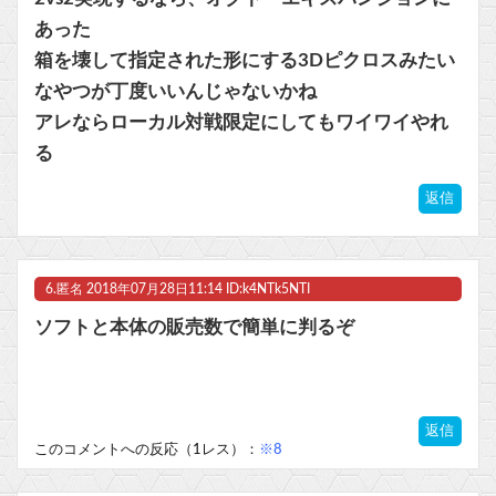
あった
箱を壊して指定された形にする3Dピクロスみたい
なやつが丁度いいんじゃないかね
アレならローカル対戦限定にしてもワイワイやれ
る
返信
6.
匿名
2018年07月28日11:14 ID:k4NTk5NTI
ソフトと本体の販売数で簡単に判るぞ
返信
このコメントへの反応（1レス）：
※8