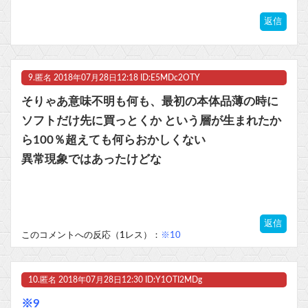
返信
9.
匿名
2018年07月28日12:18 ID:E5MDc2OTY
そりゃあ意味不明も何も、最初の本体品薄の時に
ソフトだけ先に買っとくか という層が生まれたか
ら100％超えても何らおかしくない
異常現象ではあったけどな
返信
このコメントへの反応（1レス）：
※10
10.
匿名
2018年07月28日12:30 ID:Y1OTI2MDg
※9