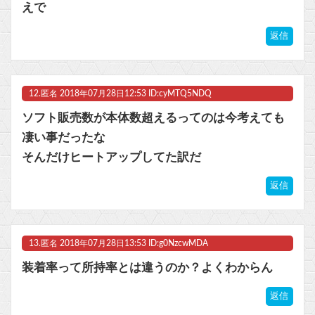
えで
返信
12.
匿名
2018年07月28日12:53 ID:cyMTQ5NDQ
ソフト販売数が本体数超えるってのは今考えても
凄い事だったな
そんだけヒートアップしてた訳だ
返信
13.
匿名
2018年07月28日13:53 ID:g0NzcwMDA
装着率って所持率とは違うのか？よくわからん
返信