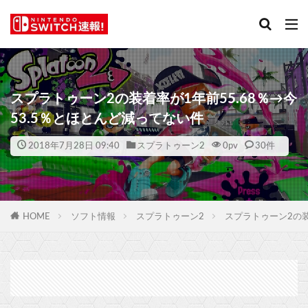
スプラトゥーン2の装着率が1年前55.68％→今
53.5％とほとんど減ってない件
2018年7月28日 09:40
スプラトゥーン2
0
pv
30件
HOME
ソフト情報
スプラトゥーン2
スプラトゥーン2の装