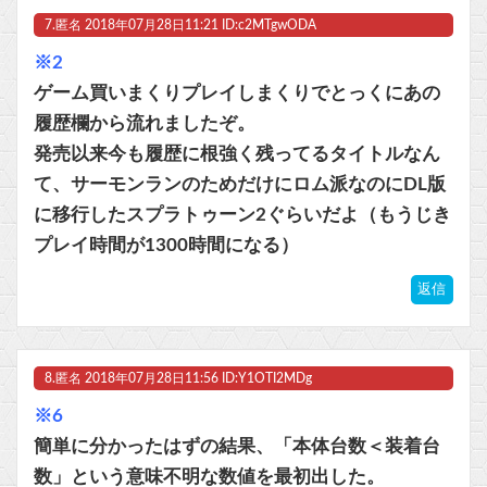
7.
匿名
2018年07月28日11:21 ID:c2MTgwODA
※2
ゲーム買いまくりプレイしまくりでとっくにあの
履歴欄から流れましたぞ。
発売以来今も履歴に根強く残ってるタイトルなん
て、サーモンランのためだけにロム派なのにDL版
に移行したスプラトゥーン2ぐらいだよ（もうじき
プレイ時間が1300時間になる）
返信
8.
匿名
2018年07月28日11:56 ID:Y1OTI2MDg
※6
簡単に分かったはずの結果、「本体台数＜装着台
数」という意味不明な数値を最初出した。