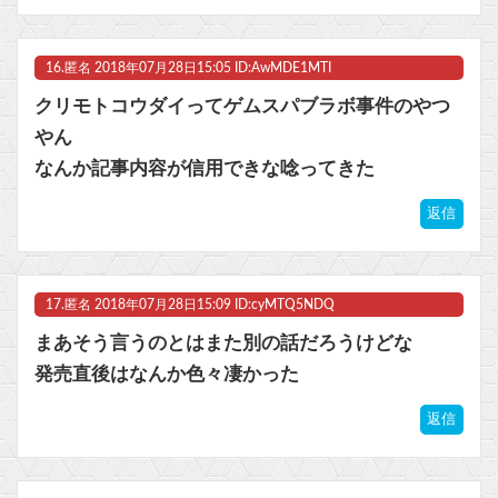
16.
匿名
2018年07月28日15:05 ID:AwMDE1MTI
クリモトコウダイってゲムスパブラボ事件のやつ
やん
なんか記事内容が信用できな唸ってきた
返信
17.
匿名
2018年07月28日15:09 ID:cyMTQ5NDQ
まあそう言うのとはまた別の話だろうけどな
発売直後はなんか色々凄かった
返信