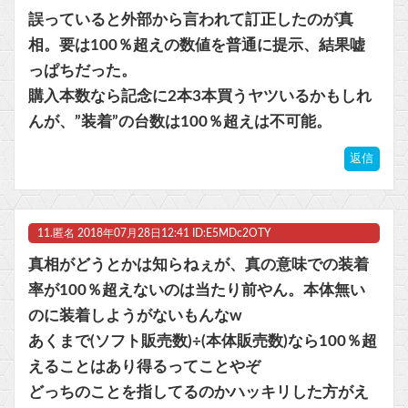
誤っていると外部から言われて訂正したのが真
相。要は100％超えの数値を普通に提示、結果嘘
っぱちだった。
購入本数なら記念に2本3本買うヤツいるかもしれ
んが、”装着”の台数は100％超えは不可能。
返信
11.
匿名
2018年07月28日12:41 ID:E5MDc2OTY
真相がどうとかは知らねぇが、真の意味での装着
率が100％超えないのは当たり前やん。本体無い
のに装着しようがないもんなw
あくまで(ソフト販売数)÷(本体販売数)なら100％超
えることはあり得るってことやぞ
どっちのことを指してるのかハッキリした方がえ