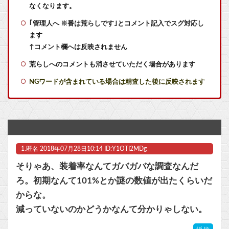
【艦これ】E4とE5はどっちの方が難しい？ E5甲はウイニングランって聞いたんだけど
なくなります。
｢管理人へ ※番は荒らしです｣とコメント記入でスグ対応し
【艦これ】ヴァトールはなんて呼べばいいんだろうね
ます
ソフトの入れ替えなんて10秒で済むのにそれを面倒くさいとかDL版選ぶ理由だわとかなんなんアホなのか
↑コメント欄へは反映されません
荒らしへのコメントも消させていただく場合があります
近畿大学准教授、苦言「みいちゃん呼びが揶揄する言葉として使われ、当事者から具体的な苦痛が訴えられている。文化芸術は人を傷つけてもよい。ただし、傷つけ方がある」他
NGワードが含まれている場合は精査した後に反映されます
【ラブライブ！】【動画】ひーが後輩にお姉ちゃん呼びさせてる…【声優】他
【急募】おまえらの人生で1番ハマったゲームを挙げてけ
【ウマ娘】夜に食べるアイスおいち！「きーん」ってするち。
1.
匿名
2018年07月28日10:14 ID:Y1OTI2MDg
【にじさんじ】本日20時から、ののはとあゆゆでコラボ！
そりゃあ、装着率なんてガバガバな調査なんだ
【UFO戦士ダイアポロン】NEO ダイナマイトアクション「ダイアポロン アニメカラーVer.」アクションフィギュア【予約開始】他
ろ。初期なんて101%とか謎の数値が出たくらいだ
からな。
部屋作りゲーム、確率で出現するイカを見るとクラッシュする不具合が発生
減っていないのかどうかなんて分かりゃしない。
【ポケモンGO】「色違い000個体」とかい逆にレアな個体