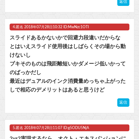
返信
4.
匿名
2018年07月28日10:32 ID:MwNzc1OTI
スライドあるかないかで回避力段違いだからな
とはいえスライド使用後はしばらくその場から動
けないし
ブキそのものは飛距離短いかダメージ低いかって
のばっかだし
最近はデュアルのインク消費量めっちゃ上がった
しで相応のデメリットはあると思うけど
返信
5.
匿名
2018年07月28日11:07 ID:g5ODU5NjA
2vs2実現するなら、オクト・エキスパンションに