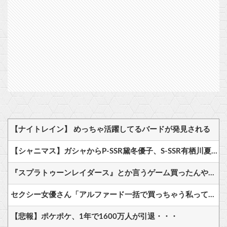
【ナイトレイン】 めっちゃ活躍してるバードが発見される
【シャニマス】ガシャからP-SSR黛冬優子、S-SSR有栖川夏葉が登場！イベントS-SR福丸小糸！
『スプラトゥーンレイダース』とか言うゲーム買ったんやけど
セクシー女優さん「アルファード一括で買っちゃう私って素敵！」→ツッコミどころありすぎる写真で話題に
【悲報】ポケポケ、1年で1600万人が引退・・・