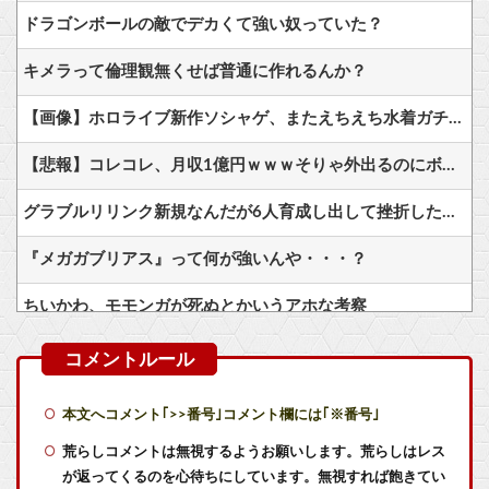
ドラゴンボールの敵でデカくて強い奴っていた？
キメラって倫理観無くせば普通に作れるんか？
【画像】ホロライブ新作ソシャゲ、またえちえち水着ガチャｗｗ
【悲報】コレコレ、月収1億円ｗｗｗそりゃ外出るのにボディガードつけるわ…
グラブルリリンク新規なんだが6人育成し出して挫折した、これ全キャラ育成するのにどんだけかかるの？
『メガガブリアス』って何が強いんや・・・？
ちいかわ、モモンガが死ぬとかいうアホな考察
【悲報】漫画『ナナとカオル』作者、大腸がんステージ4
【艦これ】今から提督に着任するなら皆吹雪初期艦なんだろうか
本文へコメント｢>>番号｣コメント欄には｢※番号｣
【艦これ】授業中に居眠りふぶき 他
荒らしコメントは無視するようお願いします。荒らしはレス
が返ってくるのを心待ちにしています。無視すれば飽きてい