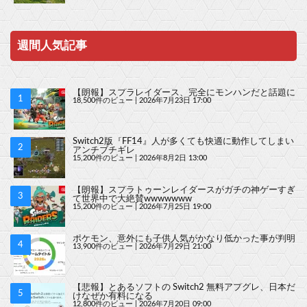
週間人気記事
【朗報】スプラレイダース、完全にモンハンだと話題に
18,500件のビュー
|
2026年7月23日 17:00
Switch2版『FF14』人が多くても快適に動作してしまい
アンチブチギレ
15,200件のビュー
|
2026年8月2日 13:00
【朗報】スプラトゥーンレイダースがガチの神ゲーすぎ
て世界中で大絶賛wwwwwww
15,200件のビュー
|
2026年7月25日 19:00
ポケモン、意外にも子供人気がかなり低かった事が判明
13,900件のビュー
|
2026年7月29日 21:00
【悲報】とあるソフトの Switch2 無料アプグレ、日本だ
けなぜか有料になる
12,800件のビュー
|
2026年7月20日 09:00