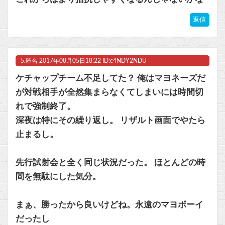
返信
5.
匿名
2017年08月05日18:22 ID:c4NDY2NDU
ケチャップチーム不足してた？ 俺はマヨネーズだ
が対戦相手が全然集まらなくてしまいには時間切
れで強制終了。
深夜は特にその繰り返し。 リザルト画面でやたら
止まるし。
先行試射会と全く同じ状況だった。 ほとんどの時
間を無駄にした気分。
まぁ、勝ったから良いけどね。永遠のマヨボーイ
だったし