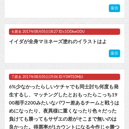
返信
6.
匿名
2017年08月05日18:27 ID:c1ODkwODU
イイダが全身マヨネーズ塗れのイラストはよ
返信
7.
匿名
2017年08月05日19:06 ID:Y5MTE0MjU
6%少なかったらしいケチャでも同士討ち何度も発
生するし、マッチングしたとおもったらこっち19
00相手2200みたいなパワー差あるチームと戦うは
めになったり、夜異様に重くなったり色々だった
負けても勝ってもサザエの差がそこまで無いのは
良かった。得票率が1カウントになる今作じゃ勝つ