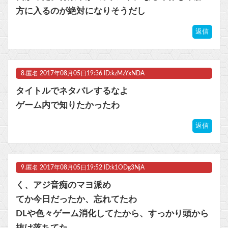
方に入るのが絶対になりそうだし
返信
8.
匿名
2017年08月05日19:36 ID:kzMzYxNDA
タイトルでネタバレするなよ
ゲーム内で知りたかったわ
返信
9.
匿名
2017年08月05日19:52 ID:k1ODg3NjA
く、アジ音痴のマヨ派め
てか今日だったか、忘れてたわ
DLや色々ゲーム消化してたから、すっかり頭から
抜け落ちてた