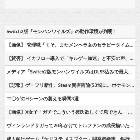
Switch2版『モンハンワイルズ』の動作環境が判明！
【画像】 管理職「くそ、またメンヘラ女のセラピータイムか」
【賛否】 イカフロー導入で「キルゲー加速」と不安の声、塗りで貢献という”スプラらしさ”は失われてしまうのか
メディア「Switch2版モンハンワイルズはDLSS込みで最大1440p動作」
【悲報】ゲーフリ新作、Steam賛否両論(53%)に。ポケモンで磨いた技術力…
エ〇ゲのHシーンの萎える瞬間3選
【画像】X女子「ガチでこういう彼氏欲しくて息できん」 2000万バズ
ヴィンランドサガって20年かけてトルファンの成長描いたのになんか評価低くね？
成人向けゲーム『ヤリステ メスブター』開発者絶望、銀行がsteamからの入金を拒否→金が入ってなくても売上金額分の納税義務あり