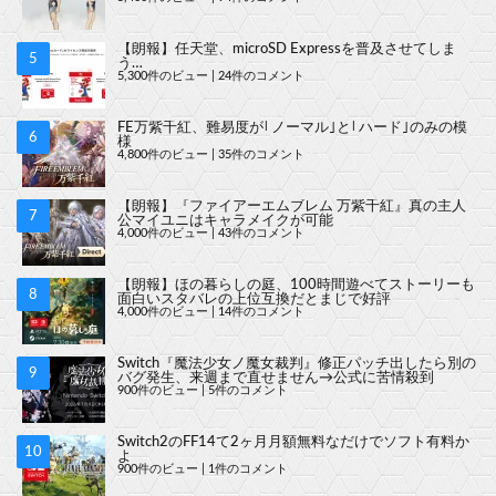
【朗報】任天堂、microSD Expressを普及させてしま
う…
5,300件のビュー
|
24件のコメント
FE万紫千紅、難易度が｢ノーマル｣と｢ハード｣のみの模
様
4,800件のビュー
|
35件のコメント
【朗報】『ファイアーエムブレム 万紫千紅』真の主人
公マイユニはキャラメイクが可能
4,000件のビュー
|
43件のコメント
【朗報】ほの暮らしの庭、100時間遊べてストーリーも
面白いスタバレの上位互換だとまじで好評
4,000件のビュー
|
14件のコメント
Switch『魔法少女ノ魔女裁判』修正パッチ出したら別の
バグ発生、来週まで直せません→公式に苦情殺到
900件のビュー
|
5件のコメント
Switch2のFF14て2ヶ月月額無料なだけでソフト有料か
よ
900件のビュー
|
1件のコメント