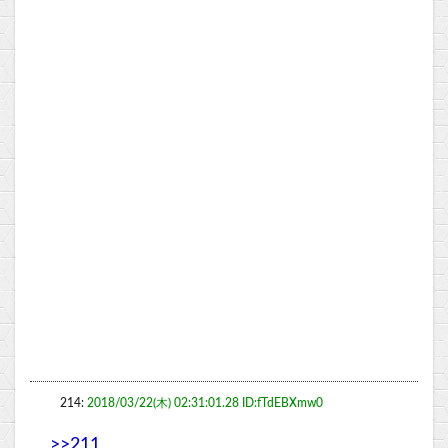
214:
2018/03/22(木) 02:31:01.28 ID:fTdEBXmw0
>>211