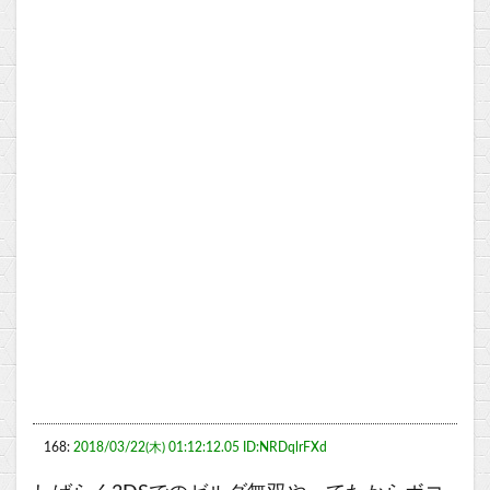
168:
2018/03/22(木) 01:12:12.05 ID:NRDqlrFXd