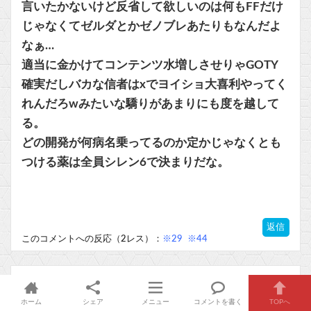
言いたかないけど反省して欲しいのは何もFFだけ
じゃなくてゼルダとかゼノブレあたりもなんだよ
なぁ…
適当に金かけてコンテンツ水増しさせりゃGOTY
確実だしバカな信者はxでヨイショ大喜利やってく
れんだろwみたいな驕りがあまりにも度を越して
る。
どの開発が何病名乗ってるのか定かじゃなくとも
つける薬は全員シレン6で決まりだな。
返信
このコメントへの反応（2レス）：
※29
※44
18.
匿名
2024年04月07日14:34 ID:g2NTE3NDM
ホーム
シェア
メニュー
コメントを書く
TOPへ
こういう時に大予算ゲームの批判に行くの好きじ