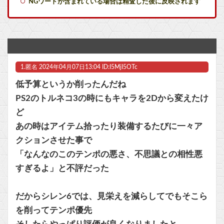
NGワードが含まれている場合は精査した後に反映されます
【艦これ】E5クリアした人に聞きたいんだけど基地航空の熟練度どうしてた？
【艦これ】差し入れゴトさん 他
【艦これ】今回のかわいい大賞は決まった
1.
匿名
2024年04月07日13:04 ID:I5MjI5OTc
【艦これ】ムラクモウサギ 他
低予算というか削ったんだね
【朗報】ファイアーエムブレムさん、ついにキャラ成長率がゲーム内で見れるようになる
PS2のトルネコ3の時にもキャラを2Dから変えたけ
ど
マジでものが捨てられないオタクなんだが他
あの時はアイテム拾ったり装備するたびに一々ア
【FE万紫千紅】今のところこのリシテアみたいなデカパイ籠手使いが一番見た目好み
クションさせた事で
「なんなのこのテンポの悪さ、不思議との相性悪
マスク 十兆円を失う‥投資家「アメリカ党？バカかコイツw」
すぎるよ」と不評だった
ビットコイン再び1600万円へ。ドル円は147円に
だからシレン6では、見栄えを減らしてでもそこら
を削ってテンポ優先