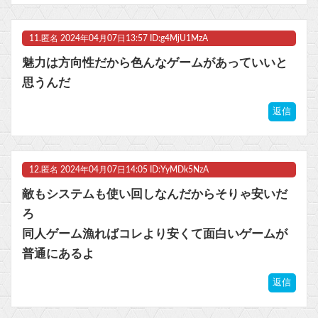
11.
匿名
2024年04月07日13:57 ID:g4MjU1MzA
魅力は方向性だから色んなゲームがあっていいと
思うんだ
返信
12.
匿名
2024年04月07日14:05 ID:YyMDk5NzA
敵もシステムも使い回しなんだからそりゃ安いだ
ろ
同人ゲーム漁ればコレより安くて面白いゲームが
普通にあるよ
返信