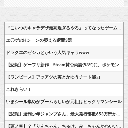
『こいつのキャラデザ最高過ぎるやろ』ってなったゲームキャラｗｗｗｗ
エ〇ゲのHシーンの萎える瞬間3選
ドラクエのゼシカとかいう人気キャラwww
【悲報】ゲーフリ新作、Steam賛否両論(53%)に。ポケモンで磨いた技術力…
【ワンピース】アツアツの実とかゆうチート能力
これきらい！
いまシール集めがブームらしいが元祖はビックリマンシール
【悲報】週刊少年ジャンプさん、最大発行部数653万部から急降下でついに100万部を割ってしまうwwwwww
【蓮ノ空】？「りんちゃん、ちゅけ、みーちゃんかわいいねぇ💚」【ラブライブ！】