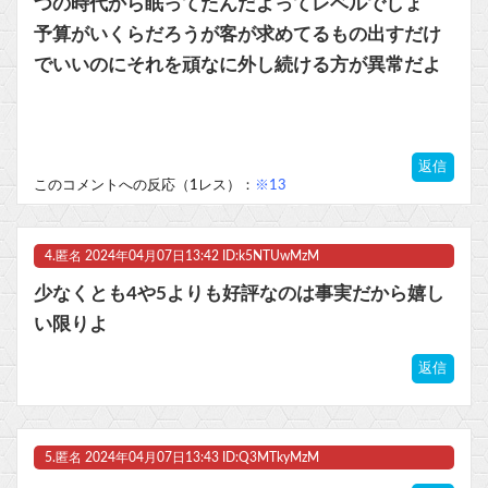
つの時代から眠ってたんだよってレベルでしょ
予算がいくらだろうが客が求めてるもの出すだけ
でいいのにそれを頑なに外し続ける方が異常だよ
返信
このコメントへの反応（1レス）：
※13
4.
匿名
2024年04月07日13:42 ID:k5NTUwMzM
少なくとも4や5よりも好評なのは事実だから嬉し
い限りよ
返信
5.
匿名
2024年04月07日13:43 ID:Q3MTkyMzM