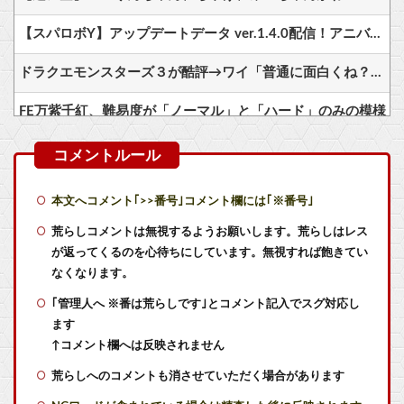
【スパロボY】アップデートデータ ver.1.4.0配信！アニバーサリーエキスパンションパックも本日配信！
ドラクエモンスターズ３が酷評→ワイ「普通に面白くね？？」
FE万紫千紅、難易度が「ノーマル」と「ハード」のみの模様
同級生が食われた………。
【スパロボY】しかしクロウはやっぱいいな！主人公として魅力的すぎる…！
本文へコメント｢>>番号｣コメント欄には｢※番号｣
【ラブライブ！】ラブカ、ドスケベ水着CM他
荒らしコメントは無視するようお願いします。荒らしはレス
が返ってくるのを心待ちにしています。無視すれば飽きてい
【V作戦】ジオン視点のこいつ等って普通に怖すぎると思う…
なくなります。
｢管理人へ ※番は荒らしです｣とコメント記入でスグ対応し
【衝撃】ジャンプストアで大量注文→キャンセルを繰り返した32歳女を逮捕 238アカウント、総額43億円超「注文したことで欲求が満たされた」他
ます
メディア「Switch2、499ドルでも安い800ドル超えるかも。PS5は直近での値上げ可能性低い」
↑コメント欄へは反映されません
荒らしへのコメントも消させていただく場合があります
【ウマ娘】なんとかなれーーーッ(極道入稿)