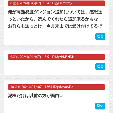
8.
匿名
2024年04月07日13:47 ID:gyOTMwMjc
俺が高難易度ダンジョン追加については、感想送
っといたから、読んでくれたら追加来るかもな
お前らも送っとけ 今月末までは受け付けてるぞ
返信
9.
匿名
2024年04月07日13:51 ID:MyNzM5NDk
返信
10.
匿名
2024年04月07日13:51 ID:gxNzk0NDc
泥棒だけは以前の方が面白い
返信