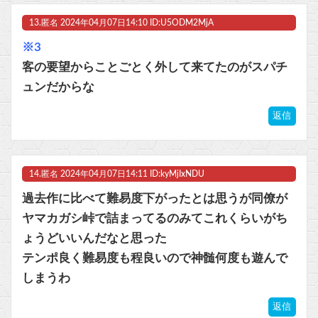
13.
匿名
2024年04月07日14:10 ID:U5ODM2MjA
※3
客の要望からことごとく外して来てたのがスパチ
ュンだからな
返信
14.
匿名
2024年04月07日14:11 ID:kyMjIxNDU
過去作に比べて難易度下がったとは思うが同僚が
ヤマカガシ峠で詰まってるのみてこれくらいがち
ょうどいいんだなと思った
テンポ良く難易度も程良いので神髄何度も遊んで
しまうわ
返信