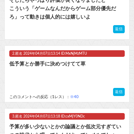
そしたらやっぱり評価が良くなりましたと
Powered by livedoor 相互RSS
こういう「ゲームなんだからゲーム部分優先だ
ろ」って動きは個人的には嬉しいよ
返信
2.
匿名
2024年04月07日13:14 ID:MxNjMzMTU
低予算とか勝手に決めつけてて草
返信
このコメントへの反応（1レス）：
※40
3.
匿名
2024年04月07日13:18 ID:cxMjY0NDc
予算が多い少ないとかの論議とか低次元すぎてい